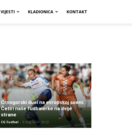
VIJESTI
KLADIONICA
KONTAKT
Crnogorski duel na evropskoj sceni:
Četiri naše fudbalerke na dvije
strane
CG Fudbal
-
8 Aug 2026. 18:22