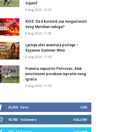
trijumf
8 Aug 2026. 12:32
KVIZ: Da li koristiš sve mogućnosti
svog Meridian naloga?
8 Aug 2026. 11:50
Ljetnja slot avantura počinje –
Expanse Summer Wins
8 Aug 2026. 11:45
Franeta napustio Petrovac, klub
emotivnom porukom ispratio svog
igrača
8 Aug 2026. 11:36
22,356
Fans
LIKE
10,703
Followers
FOLLOW
678
Followers
FOLLOW