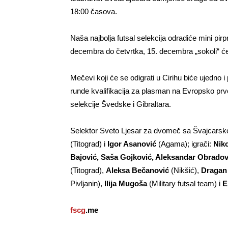
18:00 časova.
Naša najbolja futsal selekcija odradiće mini pi
decembra do četvrtka, 15. decembra „sokoli“ će 
Mečevi koji će se odigrati u Cirihu biće ujedno i
runde kvalifikacija za plasman na Evropsko prv
selekcije Švedske i Gibraltara.
Selektor Sveto Ljesar za dvomeč sa Švajcarsk
(Titograd) i
Igor Asanović
(Agama); igrači:
Nik
Bajović, Saša Gojković, Aleksandar Obradov
(Titograd),
Aleksa Bečanović
(Nikšić),
Dragan 
Pivljanin),
Ilija Mugoša
(Military futsal team) i
E
fscg
.me