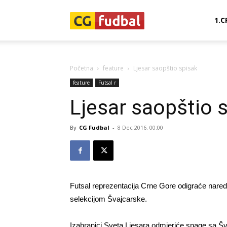
CG-
1.C
Fudbal
Početna
feature
Ljesar saopštio spisak
feature
Futsal r
Ljesar saopštio 
By
CG Fudbal
-
8 Dec 2016. 00:00
Futsal reprezentacija Crne Gore odigraće nared
selekcijom Švajcarske.
Izabranici Sveta Ljesara odmjeriće snage sa Šv