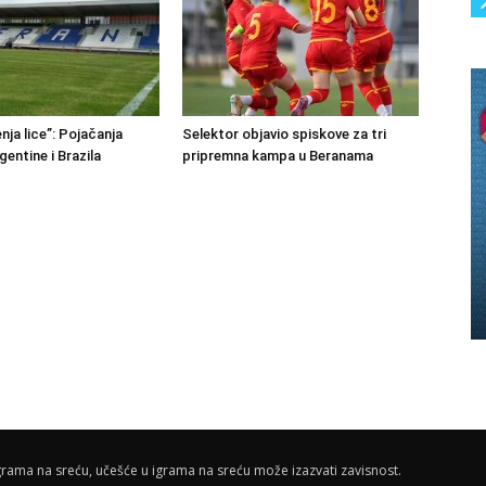
nja lice”: Pojačanja
Selektor objavio spiskove za tri
rgentine i Brazila
pripremna kampa u Beranama
rama na sreću, učešće u igrama na sreću može izazvati zavisnost.