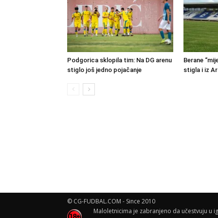
Podgorica sklopila tim: Na DG arenu
Berane “mije
stiglo još jedno pojačanje
stigla i iz A
© CG-FUDBAL.COM - Since 2010
Maloletnicima je zabranjeno da učestvuju u ig