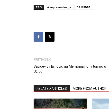
TAG
A reprezentacija
CG FUDBAL
PRETHODNO
Savićević i Brnović na Memorijalnom turniru u
Užicu
RELATED ARTICLES
MORE FROM AUTHOR