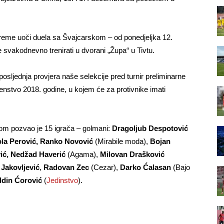
rpreme uoči duela sa Švajcarskom – od ponedjeljka 12.
svakodnevno trenirati u dvorani „Župa“ u Tivtu.
 posljednja provjera naše selekcije pred turnir preliminarne
enstvo 2018. godine, u kojem će za protivnike imati
om pozvao je 15 igrača – golmani:
Dragoljub Despotović
ola Perović, Ranko Novović
(Mirabile moda),
Bojan
ić, Nedžad Haverić
(Agama),
Milovan Drašković
Jakovljević
,
Radovan Zec
(Cezar),
Darko Ćalasan
(Bajo
ldin Ćorović
(
Jedinstvo
).