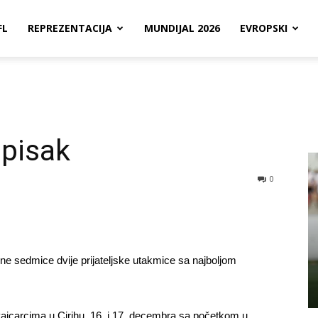
FL
REPREZENTACIJA
MUNDIJAL 2026
EVROPSKI
spisak
0
ne sedmice dvije prijateljske utakmice sa najboljom
ajcarcima u Cirihu, 16. i 17. decembra sa početkom u