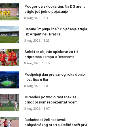
Podgorica sklopila tim: Na DG arenu
stiglo još jedno pojačanje
8 Aug 2026. 13:31
Berane “mijenja lice”: Pojačanja stigla
i iz Argentine i Brazila
8 Aug 2026. 13:29
Selektor objavio spiskove za tri
pripremna kampa u Beranama
8 Aug 2026. 13:15
Posljednji dan prelaznog roka donio
nova lica u Bar
8 Aug 2026. 13:09
Mirandes potvrdio rastanak sa
crnogorskim reprezentativcem
8 Aug 2026. 13:07
Budućnost želi nastavak
pobjedničkog starta, Dečić traži prvi