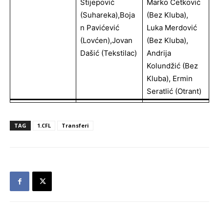
Stijepović
Marko Cetković
(Suhareka),Boja
(bez Kluba),
N Pavićević
Luka Merdović
(Lovćen),Jovan
(bez Kluba),
Dašić (Tekstilac)
Andrija
Kolundžić (bez
Kluba), Ermin
Seratlić (Otrant)
TAG
1.CFL
Transferi