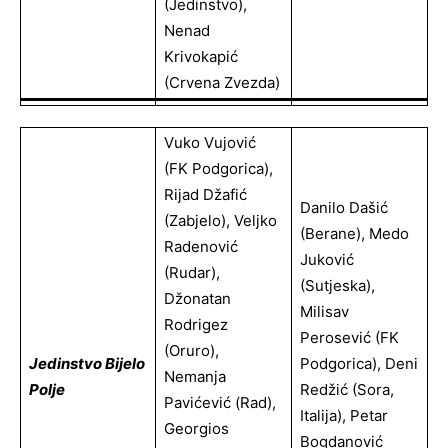
(Jedinstvo),
Nenad
Krivokapić
(Crvena Zvezda)
Vuko Vujović
(FK Podgorica),
Rijad Džafić
Danilo Dašić
(Zabjelo), Veljko
(Berane), Medo
Radenović
Juković
(Rudar),
(Sutjeska),
Džonatan
Milisav
Rodrigez
Perosević (FK
(Oruro),
Jedinstvo Bijelo
Podgorica), Deni
Nemanja
Polje
Redžić (Sora,
Pavićević (Rad),
Italija), Petar
Georgios
Bogdanović