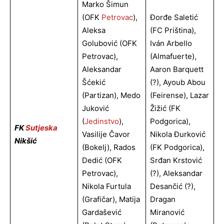
Marko Šimun
(OFK
Petrovac
),
Đorđe Saletić
Aleksa
(FC Priština),
Golubović (OFK
Iván Arbello
Petrovac),
(Almafuerte),
Aleksandar
Aaron Barquett
Šćekić
(?), Ayoub Abou
(Partizan), Medo
(Feirense), Lazar
Juković
Žižić (FK
(
Jedinstvo
),
Podgorica),
FK
Sutjeska
Vasilije Čavor
Nikola Đurković
Nikšić
(Bokelj), Rados
(FK Podgorica),
Dedić (OFK
Srđan Krstović
Petrovac),
(?), Aleksandar
Nikola Furtula
Desančić (?),
(Grafičar), Matija
Dragan
Gardašević
Miranović