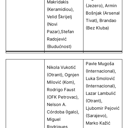
Makridakis
(Jezero), Armin
(Keramidiou),
Bošnjak (Arsenal
Velid Škrijelj
Tivat), Brandao
(Novi
(bez Kluba)
Pazar),Stefan
Radojević
(Budućnost)
Pavle Mugoša
Nikola Vukotić
(Internacional),
(Otrant), Ognjen
Luka Smolović
Milović (Kom),
(Internacional),
Rodrigo Faust
Lazar Lambulić
(OFK Petrovac),
(Otrant),
Nelson A.
Ljubomir Pejović
Córdoba (Igalo),
(Sarajevo),
Miguel
Marko Kažić
Rodrigues