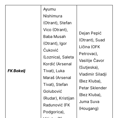
Ayumu
Nishimura
(Otrant), Stefan
Vico (Otrant),
Dejan Pepić
Baba Musah
(Otrant), Suad
(Otrant), Igor
Ličina (OFK
Ćuković
Petrovac),
(Loznica), Saleta
Vasilije Čavor
Kordić (Arsenal
(Sutjeska),
FK Bokelj
Tivat), Luka
Vladimir Siladji
Maraš (Arsenal
(bez Kluba),
Tivat), Stefan
Petar Sklender
Golubović
(bez Kluba),
(Rudar), Kristijan
Juma Suva
Radunović (FK
(Hougang)
Podgorica),