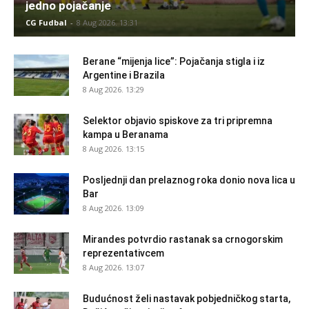
jedno pojačanje
CG Fudbal
-
8 Aug 2026. 13:31
Berane “mijenja lice”: Pojačanja stigla i iz
Argentine i Brazila
8 Aug 2026. 13:29
Selektor objavio spiskove za tri pripremna
kampa u Beranama
8 Aug 2026. 13:15
Posljednji dan prelaznog roka donio nova lica u
Bar
8 Aug 2026. 13:09
Mirandes potvrdio rastanak sa crnogorskim
reprezentativcem
8 Aug 2026. 13:07
Budućnost želi nastavak pobjedničkog starta,