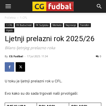
CG-
Početna
1.CFL
1.CFL
FK Budućnost
FK Sutjeska
Merkato
Najnovije
Transferi
Fudbal
Vijesti
Ljetnji prelazni rok 2025/26
Bilans ljetnjeg prelazno roka
By
CG Fudbal
-
17 Jul 2025. 11:34
0
U toku je ljetnji prelazni rok u CFL.
Evo kako su do sada trgovali naši prvoligaši: