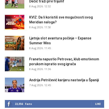
Dečić traži prvi trijumf
8 Aug 2026. 12:32
KVIZ: Da li koristiš sve mogućnosti svog
Meridian naloga?
8 Aug 2026. 11:50
Ljetnja slot avantura počinje – Expanse
Summer Wins
8 Aug 2026. 11:45
Franeta napustio Petrovac, klub emotivnom
porukom ispratio svog igrača
8 Aug 2026. 11:36
Andrija Petričević karijeru nastavlja u Španiji
7 Aug 2026. 12:45
22,356
Fans
LIKE