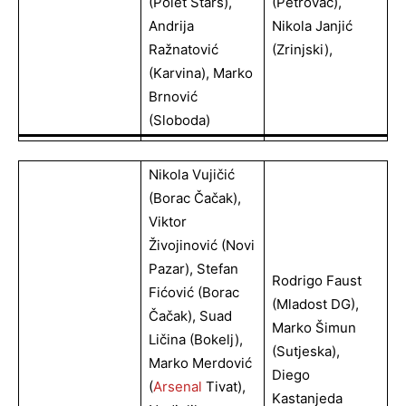
(Polet Stars),
(Petrovac),
Andrija
Nikola Janjić
Ražnatović
(Zrinjski),
(Karvina), Marko
Brnović
(Sloboda)
Nikola Vujičić
(Borac Čačak),
Viktor
Živojinović (Novi
Pazar), Stefan
Rodrigo Faust
Fićović (Borac
(Mladost DG),
Čačak), Suad
Marko Šimun
Ličina (Bokelj),
(Sutjeska),
Marko Merdović
Diego
(
Arsenal
Tivat),
Kastanjeda