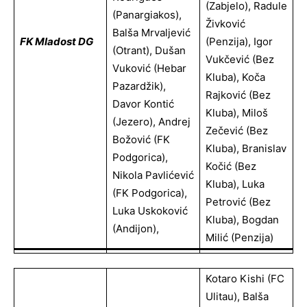
(Zabjelo), Radule
(Panargiakos),
Živković
Balša Mrvaljević
FK Mladost DG
(penzija), Igor
(Otrant), Dušan
Vukčević (bez
Vuković (Hebar
Kluba), Koča
Pazardžik),
Rajković (bez
Davor Kontić
Kluba), Miloš
(Jezero), Andrej
Zečević (bez
Božović (FK
Kluba), Branislav
Podgorica),
Kočić (bez
Nikola Pavlićević
Kluba), Luka
(FK Podgorica),
Petrović (bez
Luka Uskoković
Kluba), Bogdan
(Andijon),
Milić (penzija)
Kotaro Kishi (FC
Ulitau), Balša