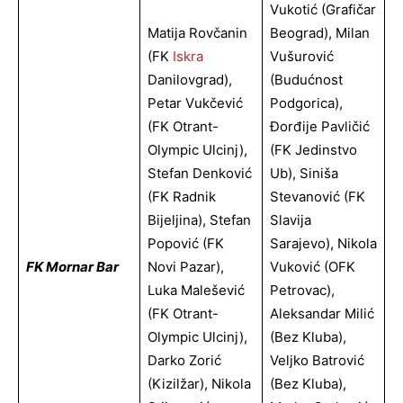
Vukotić (Grafičar
Matija Rovčanin
Beograd), Milan
(FK
Iskra
Vušurović
Danilovgrad),
(Budućnost
Petar Vukčević
Podgorica),
(FK Otrant-
Đorđije Pavličić
Olympic Ulcinj),
(FK Jedinstvo
Stefan Denković
Ub), Siniša
(FK Radnik
Stevanović (FK
Bijeljina), Stefan
Slavija
Popović (FK
Sarajevo), Nikola
FK Mornar Bar
Novi Pazar),
Vuković (OFK
Luka Malešević
Petrovac),
(FK Otrant-
Aleksandar Milić
Olympic Ulcinj),
(bez Kluba),
Darko Zorić
Veljko Batrović
(Kizilžar), Nikola
(bez Kluba),