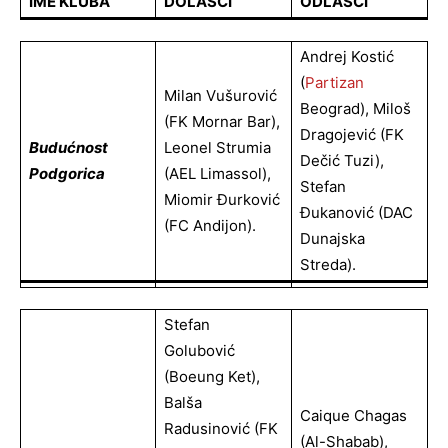
IME KLUBA
DOLASCI
ODLASCI
Andrej Kostić
(
Partizan
Milan Vušurović
Beograd), Miloš
(FK Mornar Bar),
Dragojević (FK
Budućnost
Leonel Strumia
Dečić Tuzi),
Podgorica
(AEL Limassol),
Stefan
Miomir Đurković
Đukanović (DAC
(FC Andijon).
Dunajska
Streda).
Stefan
Golubović
(Boeung Ket),
Balša
Caique Chagas
Radusinović (FK
(Al-Shabab),