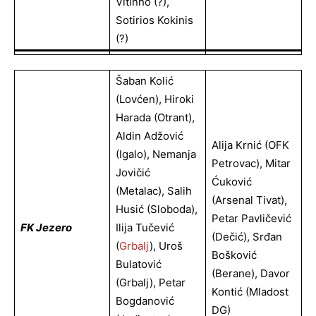
Vitinho (?),
Sotirios Kokinis
(?)
Šaban Kolić
(Lovćen), Hiroki
Harada (Otrant),
Aldin Adžović
Alija Krnić (OFK
(Igalo), Nemanja
Petrovac), Mitar
Jovičić
Ćuković
(Metalac), Salih
(Arsenal Tivat),
Husić (Sloboda),
Petar Pavličević
FK Jezero
Ilija Tučević
(Dečić), Srđan
(
Grbalj
), Uroš
Bošković
Bulatović
(Berane), Davor
(Grbalj), Petar
Kontić (Mladost
Bogdanović
DG)