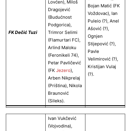
Lovćen), Miloš
Bojan Matić (FK
Dragojević
Voždovac), Ian
(Budućnost
Puleio (?), Anel
Podgorica),
Ašović (?),
FK Dečić Tuzi
Trimror Selimi
Ognjen
(Flamurtari FC),
Stijepović (?),
Arlind Maloku
Pavle
(Feronikeli 74),
Velimirović (?),
Petar Pavličević
Kristijan Vulaj
(FK
Jezero
),
(?).
Arben Nikprelaj
(Priština), Nikola
Braunović
(Sileks).
Ivan Vukčević
(Vojvodina),