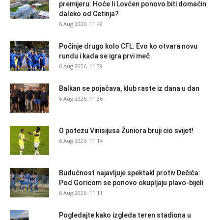
premijeru: Hoće li Lovćen ponovo biti domaćin
daleko od Cetinja?
6 Aug 2026. 11:49
Počinje drugo kolo CFL: Evo ko otvara novu
rundu i kada se igra prvi meč
6 Aug 2026. 11:39
Balkan se pojačava, klub raste iz dana u dan
6 Aug 2026. 11:36
O potezu Vinisijusa Žuniora bruji cio svijet!
6 Aug 2026. 11:14
Budućnost najavljuje spektakl protiv Dečića:
Pod Goricom se ponovo okupljaju plavo-bijeli
6 Aug 2026. 11:11
Pogledajte kako izgleda teren stadiona u