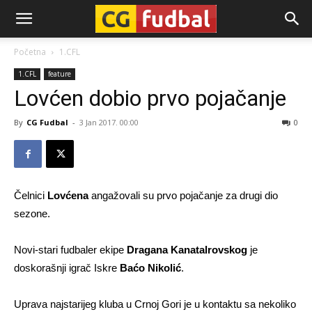
CG-
Početna
1.CFL
1.CFL
feature
Fudbal
Lovćen dobio prvo pojačanje
By
CG Fudbal
-
3 Jan 2017. 00:00
0
Čelnici
Lovćena
angažovali su prvo pojačanje za drugi dio
sezone.
Novi-stari fudbaler ekipe
Dragana Kanatalrovskog
je
doskorašnji igrač Iskre
Baćo Nikolić
.
Uprava najstarijeg kluba u Crnoj Gori je u kontaktu sa nekoliko