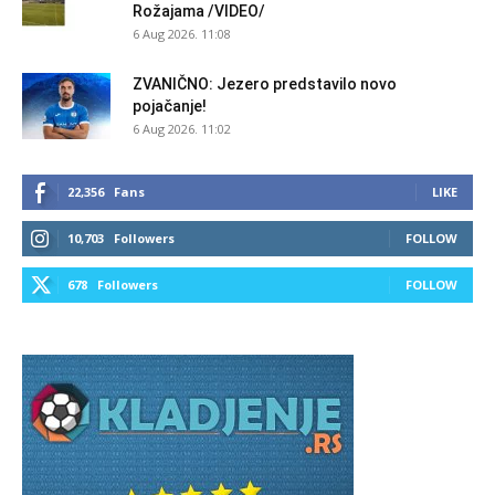
Rožajama /VIDEO/
6 Aug 2026. 11:08
ZVANIČNO: Jezero predstavilo novo
pojačanje!
6 Aug 2026. 11:02
22,356
Fans
LIKE
10,703
Followers
FOLLOW
678
Followers
FOLLOW