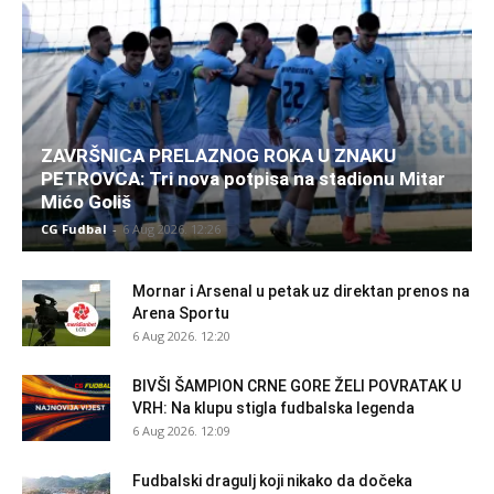
ZAVRŠNICA PRELAZNOG ROKA U ZNAKU
PETROVCA: Tri nova potpisa na stadionu Mitar
Mićo Goliš
CG Fudbal
-
6 Aug 2026. 12:26
Mornar i Arsenal u petak uz direktan prenos na
Arena Sportu
6 Aug 2026. 12:20
BIVŠI ŠAMPION CRNE GORE ŽELI POVRATAK U
VRH: Na klupu stigla fudbalska legenda
6 Aug 2026. 12:09
Fudbalski dragulj koji nikako da dočeka