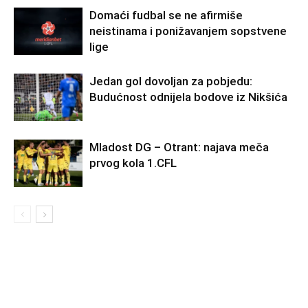
Domaći fudbal se ne afirmiše
neistinama i ponižavanjem sopstvene
lige
Jedan gol dovoljan za pobjedu:
Budućnost odnijela bodove iz Nikšića
Mladost DG – Otrant: najava meča
prvog kola 1.CFL