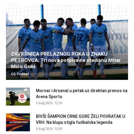
ZAVRŠNICA PRELAZNOG ROKA U ZNAKU
PETROVCA: Tri nova potpisa na stadionu Mitar
Mićo Goliš
CG Fudbal
-
6 Aug 2026. 12:26
Mornar i Arsenal u petak uz direktan prenos na
Arena Sportu
6 Aug 2026. 12:20
BIVŠI ŠAMPION CRNE GORE ŽELI POVRATAK U
VRH: Na klupu stigla fudbalska legenda
6 Aug 2026. 12:09