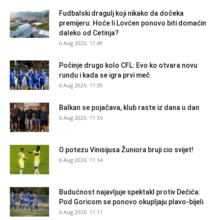
Fudbalski dragulj koji nikako da dočeka
premijeru: Hoće li Lovćen ponovo biti domaćin
daleko od Cetinja?
6 Aug 2026. 11:49
Počinje drugo kolo CFL: Evo ko otvara novu
rundu i kada se igra prvi meč
6 Aug 2026. 11:39
Balkan se pojačava, klub raste iz dana u dan
6 Aug 2026. 11:36
O potezu Vinisijusa Žuniora bruji cio svijet!
6 Aug 2026. 11:14
Budućnost najavljuje spektakl protiv Dečića:
Pod Goricom se ponovo okupljaju plavo-bijeli
6 Aug 2026. 11:11