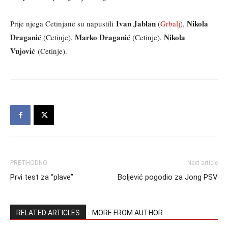
Ivan Jablan
Nikola
Prije njega Cetinjane su napustili
(
Grbalj
),
Draganić
Marko Draganić
Nikola
(Cetinje),
(Cetinje),
Vujović
(Cetinje).
PRETHODNO
Next article
Prvi test za “plave”
Boljević pogodio za Jong PSV
RELATED ARTICLES
MORE FROM AUTHOR