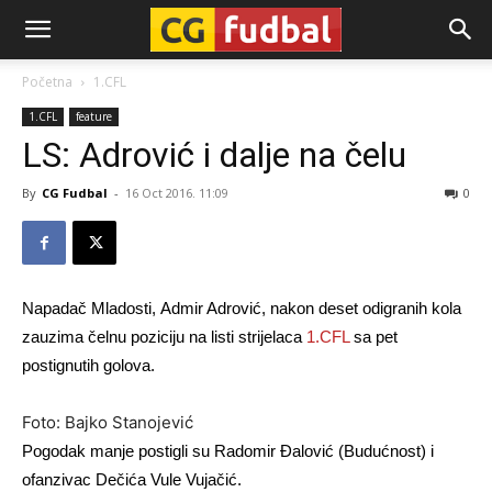
CG-
Početna
1.CFL
1.CFL
feature
Fudbal
LS: Adrović i dalje na čelu
By
CG Fudbal
-
16 Oct 2016. 11:09
0
Napadač Mladosti, Admir Adrović, nakon deset odigranih kola
zauzima čelnu poziciju na listi strijelaca
1.CFL
sa pet
postignutih golova.
Foto: Bajko Stanojević
Pogodak manje postigli su Radomir Đalović (Budućnost) i
ofanzivac Dečića Vule Vujačić.