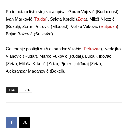
Po tri puta u listu strijelaca upisali Goran Vujović (Budućnost),
Ivan Marković (
Rudar
), Šaleta Kordić (
Zeta
), Miloš Nikezić
(Bokelj), Zoran Petrović (Mladost), Veljko Vuković (
Sutjeska
) i
Bojan Božović (Sutjeska).
Gol manje postigli su Aleksandar Vujačić (
Petrovac
), Nedeljko
Vlahović (Rudar), Marko Vuković (Rudar), Luka Klikovac
(Zeta), Miloša Krkotić (Zeta), Pjeter Ljuljđuraj (Zeta),
Aleksandar Macanović (Bokelj).
TAG
1.CFL