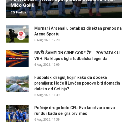
Mićo Goliš
CG Fudbal
-
6 Aug 2026. 12:26
Mornar i Arsenal u petak uz direktan prenos na
Arena Sportu
6 Aug 2026. 12:20
BIVŠI ŠAMPION CRNE GORE ŽELI POVRATAK U
VRH: Na klupu stigla fudbalska legenda
6 Aug 2026. 12:09
Fudbalski dragulj koji nikako da dočeka
premijeru: Hoće li Lovćen ponovo biti domaćin
daleko od Cetinja?
6 Aug 2026. 11:49
Počinje drugo kolo CFL: Evo ko otvara novu
rundu i kada se igra prvi meč
6 Aug 2026. 11:39