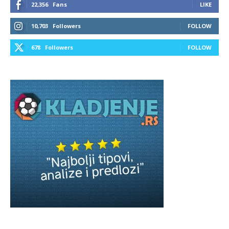
22,356
Fans
LIKE
10,703
Followers
FOLLOW
678
Followers
FOLLOW