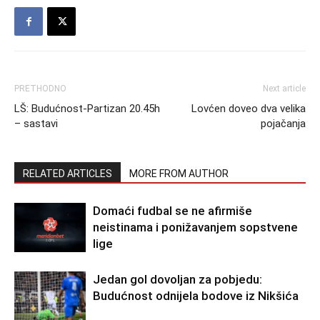
PRETHODNO
Next article
LŠ: Budućnost-Partizan 20.45h
Lovćen doveo dva velika
– sastavi
pojačanja
RELATED ARTICLES
MORE FROM AUTHOR
Domaći fudbal se ne afirmiše
neistinama i ponižavanjem sopstvene
lige
Jedan gol dovoljan za pobjedu:
Budućnost odnijela bodove iz Nikšića