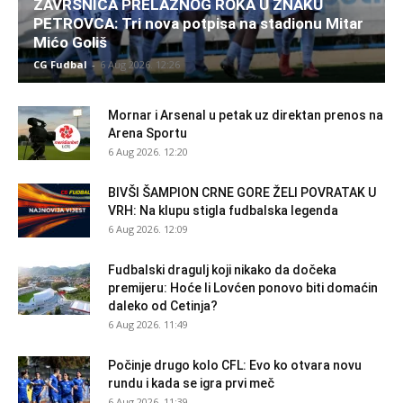
ZAVRŠNICA PRELAZNOG ROKA U ZNAKU
PETROVCA: Tri nova potpisa na stadionu Mitar
Mićo Goliš
CG Fudbal
-
6 Aug 2026. 12:26
Mornar i Arsenal u petak uz direktan prenos na
Arena Sportu
6 Aug 2026. 12:20
BIVŠI ŠAMPION CRNE GORE ŽELI POVRATAK U
VRH: Na klupu stigla fudbalska legenda
6 Aug 2026. 12:09
Fudbalski dragulj koji nikako da dočeka
premijeru: Hoće li Lovćen ponovo biti domaćin
daleko od Cetinja?
6 Aug 2026. 11:49
Počinje drugo kolo CFL: Evo ko otvara novu
rundu i kada se igra prvi meč
6 Aug 2026. 11:39