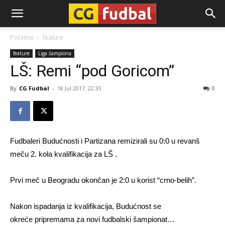
CG-
Početna
feature
feature
Liga šampiona
Fudbal
LŠ: Remi “pod Goricom”
By
CG Fudbal
-
18 Jul 2017. 22:33
0
Fudbaleri Budućnosti i Partizana remizirali su 0:0 u revanš
meču 2. kola kvalifikacija za LŠ .
Prvi meč u Beogradu okončan je 2:0 u korist “crno-belih”.
Nakon ispadanja iz kvalifikacija, Budućnost se
okreće pripremama za novi fudbalski šampionat…