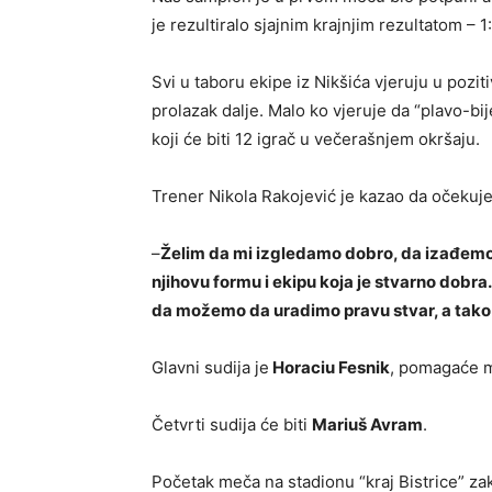
je rezultiralo sjajnim krajnjim rezultatom – 1:
Svi u taboru ekipe iz Nikšića vjeruju u pozit
prolazak dalje. Malo ko vjeruje da “plavo-bij
koji će biti 12 igrač u večerašnjem okršaju.
Trener Nikola Rakojević je kazao da očekuj
–
Želim da mi izgledamo dobro, da izađemo
njihovu formu i ekipu koja je stvarno dob
da možemo da uradimo pravu stvar, a tako 
Glavni sudija je
Horaciu Fesnik
, pomagaće
Četvrti sudija će biti
Mariuš Avram
.
Početak meča na stadionu “kraj Bistrice” za