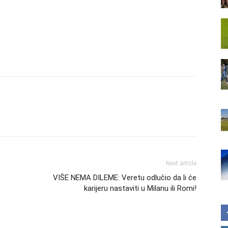
Next article
VIŠE NEMA DILEME: Veretu odlučio da li će
karijeru nastaviti u Milanu ili Romi!