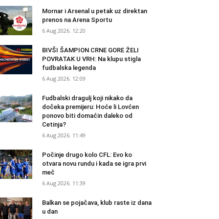
Mornar i Arsenal u petak uz direktan
prenos na Arena Sportu
6 Aug 2026. 12:20
BIVŠI ŠAMPION CRNE GORE ŽELI
POVRATAK U VRH: Na klupu stigla
fudbalska legenda
6 Aug 2026. 12:09
Fudbalski dragulj koji nikako da
dočeka premijeru: Hoće li Lovćen
ponovo biti domaćin daleko od
Cetinja?
6 Aug 2026. 11:49
Počinje drugo kolo CFL: Evo ko
otvara novu rundu i kada se igra prvi
meč
6 Aug 2026. 11:39
Balkan se pojačava, klub raste iz dana
u dan