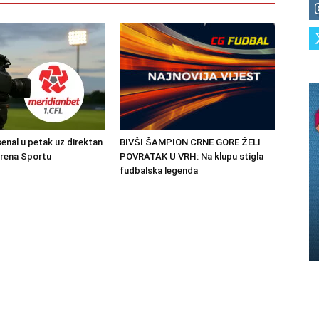
senal u petak uz direktan
BIVŠI ŠAMPION CRNE GORE ŽELI
Arena Sportu
POVRATAK U VRH: Na klupu stigla
fudbalska legenda