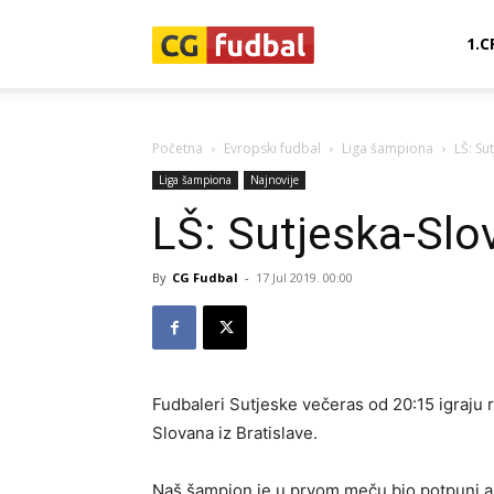
CG-
1.C
Fudbal
Početna
Evropski fudbal
Liga šampiona
LŠ: Su
Liga šampiona
Najnovije
LŠ: Sutjeska-Slo
By
CG Fudbal
-
17 Jul 2019. 00:00
Fudbaleri Sutjeske večeras od 20:15 igraju r
Slovana iz Bratislave.
Naš šampion je u prvom meču bio potpuni auts