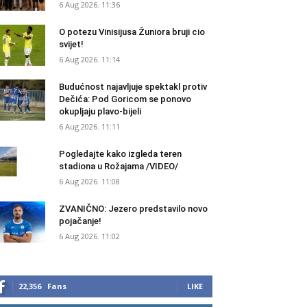
6 Aug 2026. 11:36
O potezu Vinisijusa Žuniora bruji cio
svijet!
6 Aug 2026. 11:14
Budućnost najavljuje spektakl protiv
Dečića: Pod Goricom se ponovo
okupljaju plavo-bijeli
6 Aug 2026. 11:11
Pogledajte kako izgleda teren
stadiona u Rožajama /VIDEO/
6 Aug 2026. 11:08
ZVANIČNO: Jezero predstavilo novo
pojačanje!
6 Aug 2026. 11:02
22,356
Fans
LIKE