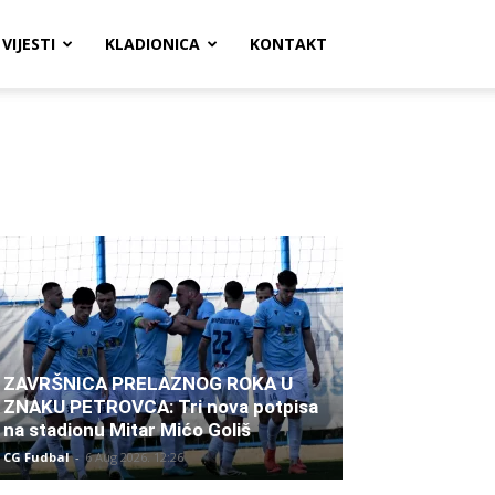
VIJESTI
KLADIONICA
KONTAKT
ZAVRŠNICA PRELAZNOG ROKA U
ZNAKU PETROVCA: Tri nova potpisa
na stadionu Mitar Mićo Goliš
CG Fudbal
-
6 Aug 2026. 12:26