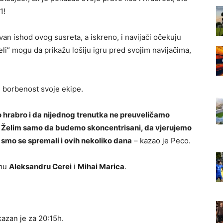
1!
ivan ishod ovog susreta, a iskreno, i navijači očekuju
eli” mogu da prikažu lošiju igru pred svojim navijačima,
e borbenost svoje ekipe.
 hrabro i da nijednog trenutka ne preuveličamo
ra. Želim samo da budemo skoncentrisani, da vjerujemo
smo se spremali i ovih nekoliko dana
– kazao je Peco.
 mu
Aleksandru Cerei
i
Mihai Marica
.
kazan je za 20:15h.