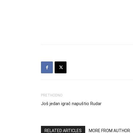
PRETHODNO
Još jedan igrač napuštio Rudar
RELATED ARTICLES
MORE FROM AUTHOR