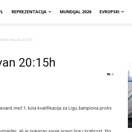
FL
REPREZENTACIJA
MUNDIJAL 2026
EVROPSKI
tjeska-Slovan 20:15h
van 20:15h
0
evanš meč 1. kola kvalifikacija za Ligu šampiona protiv
ajder, ali je pokazao svoje pravo lice i hrabrost, što