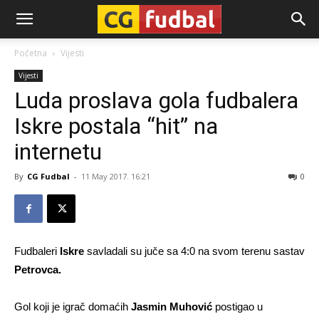
CG-
Početna
Vijesti
Vijesti
Fudbal
Luda proslava gola fudbalera
Iskre postala “hit” na
internetu
By
CG Fudbal
-
11 May 2017. 16:21
0
Fudbaleri
Iskre
savladali su juče sa 4:0 na svom terenu sastav
Petrovca.
Gol koji je igrač domaćih
Jasmin Muhović
postigao u