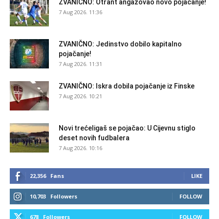
ZVANIČNO: Otrant angažovao novo pojačanje!
7 Aug 2026. 11:36
ZVANIČNO: Jedinstvo dobilo kapitalno
pojačanje!
7 Aug 2026. 11:31
ZVANIČNO: Iskra dobila pojačanje iz Finske
7 Aug 2026. 10:21
Novi trećeligaš se pojačao: U Cijevnu stiglo
deset novih fudbalera
7 Aug 2026. 10:16
22,356
Fans
LIKE
10,703
Followers
FOLLOW
678
Followers
FOLLOW