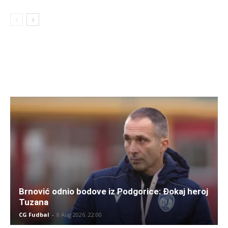
Brnović odnio bodove iz Podgorice: Đokaj heroj
Tuzana
CG Fudbal
-
8 Aug 2026. 22:00