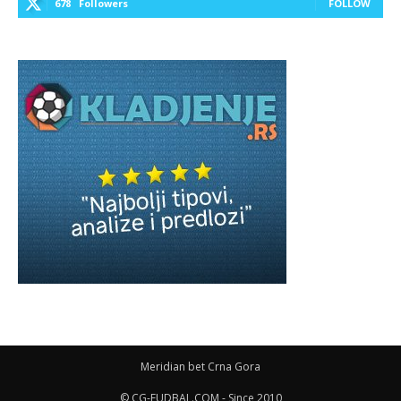
678
Followers
FOLLOW
Meridian bet Crna Gora
© CG-FUDBAL.COM - Since 2010