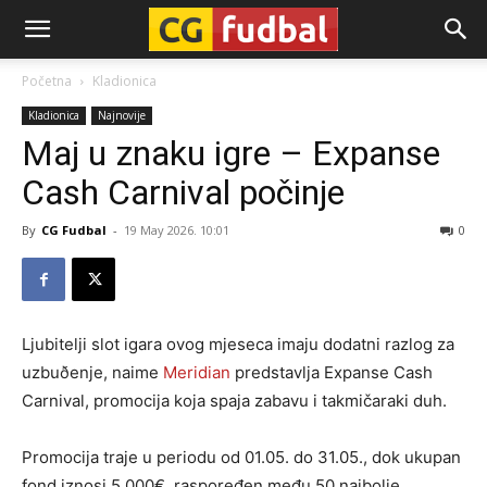
CG-
Početna
Kladionica
Kladionica
Najnovije
Fudbal
Maj u znaku igre – Expanse
Cash Carnival počinje
By
CG Fudbal
-
19 May 2026. 10:01
0
Ljubitelji slot igara ovog mjeseca imaju dodatni razlog za
uzbuðenje, naime
Meridian
predstavlja Expanse Cash
Carnival, promocija koja spaja zabavu i takmičaraki duh.
Promocija traje u periodu od 01.05. do 31.05., dok ukupan
fond iznosi 5.000€, raspoređen među 50 najbolje