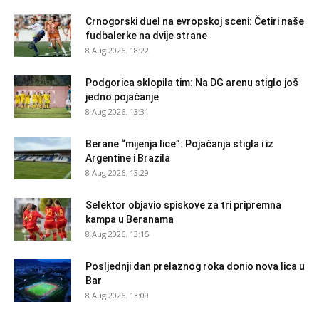
Crnogorski duel na evropskoj sceni: Četiri naše
fudbalerke na dvije strane
8 Aug 2026. 18:22
Podgorica sklopila tim: Na DG arenu stiglo još
jedno pojačanje
8 Aug 2026. 13:31
Berane “mijenja lice”: Pojačanja stigla i iz
Argentine i Brazila
8 Aug 2026. 13:29
Selektor objavio spiskove za tri pripremna
kampa u Beranama
8 Aug 2026. 13:15
Posljednji dan prelaznog roka donio nova lica u
Bar
8 Aug 2026. 13:09