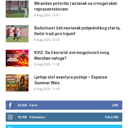
Mirandes potvrdio rastanak sa crnogorskim
reprezentativcem
8 Aug 2026. 13:07
Budućnost želi nastavak pobjedničkog starta,
Dečić traži prvi trijumf
8 Aug 2026. 12:32
KVIZ: Da li koristiš sve mogućnosti svog
Meridian naloga?
8 Aug 2026. 11:50
Ljetnja slot avantura počinje – Expanse
Summer Wins
8 Aug 2026. 11:45
22,356
Fans
LIKE
10,703
Followers
FOLLOW