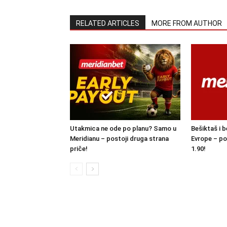
RELATED ARTICLES
MORE FROM AUTHOR
Utakmica ne ode po planu? Samo u
Bešiktaš i b
Meridianu – postoji druga strana
Evrope – po
priče!
1.90!