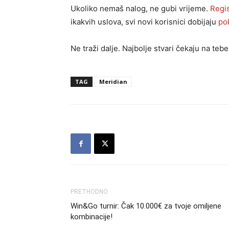
Ukoliko nemaš nalog, ne gubi vrijeme.
Regis
ikakvih uslova, svi novi korisnici dobijaju
po
Ne traži dalje. Najbolje stvari čekaju na teb
TAG
Meridian
PRETHODNO
Win&Go turnir: Čak 10.000€ za tvoje omiljene
kombinacije!