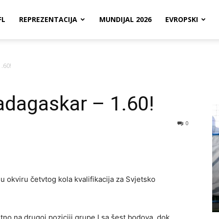
FL
REPREZENTACIJA
MUNDIJAL 2026
EVROPSKI
.60!
adagaskar – 1.60!
0
 okviru četvtog kola kvalifikacija za Svjetsko
tno na drugoj poziciji grupe I sa šest bodova, dok