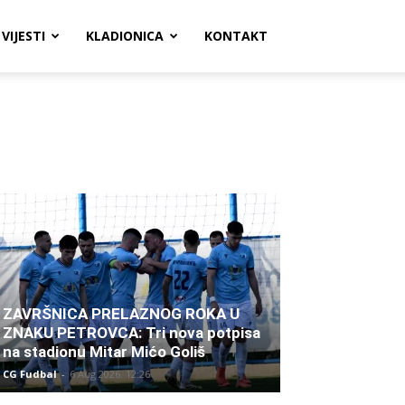
VIJESTI
KLADIONICA
KONTAKT
ZAVRŠNICA PRELAZNOG ROKA U
ZNAKU PETROVCA: Tri nova potpisa
na stadionu Mitar Mićo Goliš
CG Fudbal
-
6 Aug 2026. 12:26