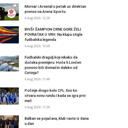
Mornar i Arsenal u petak uz direktan
prenos na Arena Sportu
6 Aug 2026. 12:20
BIVŠI ŠAMPION CRNE GORE ŽELI
POVRATAK U VRH: Na klupu stigla
fudbalska legenda
6 Aug 2026. 12:09
Fudbalski dragulj koji nikako da
dočeka premijeru: Hoće li Lovćen
ponovo biti domaćin daleko od
Cetinja?
6 Aug 2026. 11:49
Počinje drugo kolo CFL: Evo ko
otvara novu rundu i kada se igra prvi
meč
6 Aug 2026. 11:39
Balkan se pojačava, klub raste iz dana
u dan