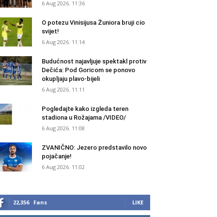
6 Aug 2026. 11:36
O potezu Vinisijusa Žuniora bruji cio
svijet!
6 Aug 2026. 11:14
Budućnost najavljuje spektakl protiv
Dečića: Pod Goricom se ponovo
okupljaju plavo-bijeli
6 Aug 2026. 11:11
Pogledajte kako izgleda teren
stadiona u Rožajama /VIDEO/
6 Aug 2026. 11:08
ZVANIČNO: Jezero predstavilo novo
pojačanje!
6 Aug 2026. 11:02
22,356
Fans
LIKE