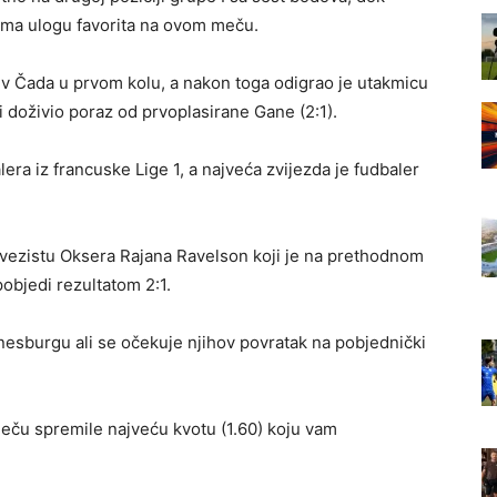
 ima ulogu favorita na ovom meču.
iv Čada u prvom kolu, a nakon toga odigrao je utakmicu
 i doživio poraz od prvoplasirane Gane (2:1).
era iz francuske Lige 1, a najveća zvijezda je fudbaler
vezistu Oksera Rajana Ravelson koji je na prethodnom
objedi rezultatom 2:1.
hanesburgu ali se očekuje njihov povratak na pobjednički
eču spremile najveću kvotu (1.60) koju vam