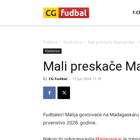
CG-
1.C
Fudbal
Početna
Kladionica
Mali preskače Madagaskar – 1
Kladionica
Mali preskače M
By
CG Fudbal
-
11 Jun 2024. 11:18
Fudbaleri Malija gostovaće na Madagaskaru u
prvenstvo 2026. godine.
Nakon tri odigrana kola
Madagaskar
je trenu