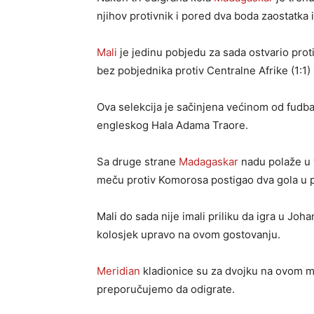
njihov protivnik i pored dva boda zaostatka
Mali
je jedinu pobjedu za sada ostvario prot
bez pobjednika protiv Centralne Afrike (1:1)
Ova selekcija je sačinjena većinom od fudbal
engleskog Hala Adama Traore.
Sa druge strane
Madagaskar
nadu polaže u 
meču protiv Komorosa postigao dva gola u p
Mali do sada nije imali priliku da igra u Jo
kolosjek upravo na ovom gostovanju.
Meridian
kladionice su za dvojku na ovom m
preporučujemo da odigrate.