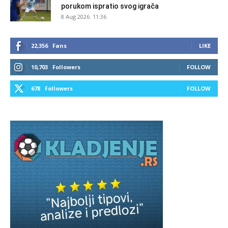
porukom ispratio svog igrača
8 Aug 2026. 11:36
22,356
Fans
LIKE
10,703
Followers
FOLLOW
678
Followers
FOLLOW