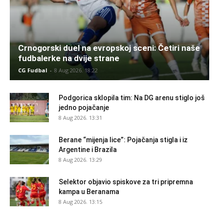
Crnogorski duel na evropskoj sceni: Četiri naše
fudbalerke na dvije strane
CG Fudbal
-
8 Aug 2026. 18:22
Podgorica sklopila tim: Na DG arenu stiglo još
jedno pojačanje
8 Aug 2026. 13:31
Berane “mijenja lice”: Pojačanja stigla i iz
Argentine i Brazila
8 Aug 2026. 13:29
Selektor objavio spiskove za tri pripremna
kampa u Beranama
8 Aug 2026. 13:15