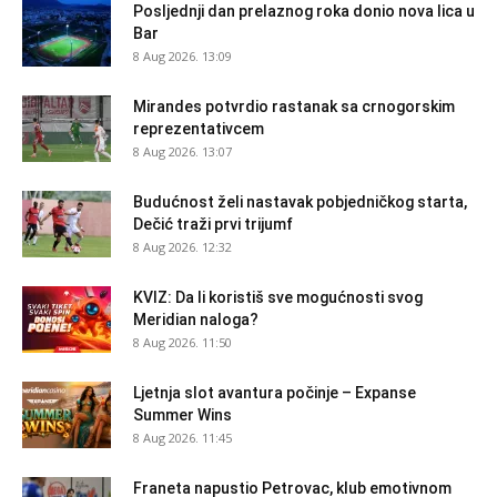
Posljednji dan prelaznog roka donio nova lica u
Bar
8 Aug 2026. 13:09
Mirandes potvrdio rastanak sa crnogorskim
reprezentativcem
8 Aug 2026. 13:07
Budućnost želi nastavak pobjedničkog starta,
Dečić traži prvi trijumf
8 Aug 2026. 12:32
KVIZ: Da li koristiš sve mogućnosti svog
Meridian naloga?
8 Aug 2026. 11:50
Ljetnja slot avantura počinje – Expanse
Summer Wins
8 Aug 2026. 11:45
Franeta napustio Petrovac, klub emotivnom