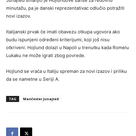
Junajted smanjio je Hojlundove šanse za redovnu
minutažu, pa je danski reprezentativac odlučio potražiti
novi izazov.
Italijanski prvak će imati obavezu otkupa ugovora ako
budu ispunjeni određeni kriterijumi, koji još nisu
otkriveni. Hojlund dolazi u Napoli u trenutku kada Romelu
Lukaku ne može igrati zbog povrede.
Hojlund se vraća u Italiju spreman za novi izazov i priliku
da se nametne u Seriji A.
TAG
Mančester Junajted