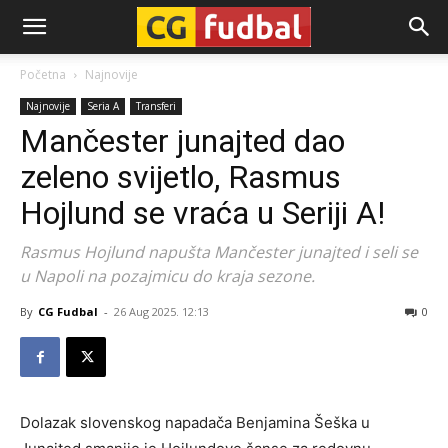
CG-
Početna
Najnovije
Najnovije
Seria A
Transferi
Fudbal
Mančester junajted dao
zeleno svijetlo, Rasmus
Hojlund se vraća u Seriji A!
Rasmus Hojlund napušta Mančester junajted i seli se
u Napoli na pozajmicu do kraja sezone.
By
CG Fudbal
-
26 Aug 2025. 12:13
0
Dolazak slovenskog napadača Benjamina Šeška u