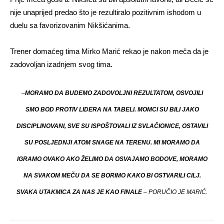
nije unaprijed predao što je rezultiralo pozitivnim ishodom u
duelu sa favorizovanim Nikšićanima.
Trener domaćeg tima Mirko Marić rekao je nakon meča da je
zadovoljan izadnjem svog tima.
–
MORAMO DA BUDEMO ZADOVOLJNI REZULTATOM, OSVOJILI
SMO BOD PROTIV LIDERA NA TABELI. MOMCI SU BILI JAKO
DISCIPLINOVANI, SVE SU ISPOŠTOVALI IZ SVLAČIONICE, OSTAVILI
SU POSLJEDNJI ATOM SNAGE NA TERENU. MI MORAMO DA
IGRAMO OVAKO AKO ŽELIMO DA OSVAJAMO BODOVE, MORAMO
NA SVAKOM MEČU DA SE BORIMO KAKO BI OSTVARILI CILJ.
SVAKA UTAKMICA ZA NAS JE KAO FINALE
– PORUČIO JE MARIĆ.