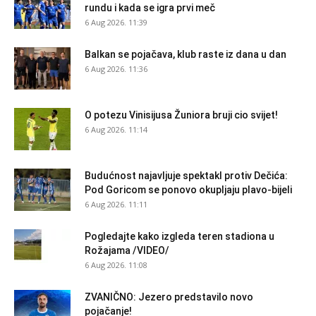
rundu i kada se igra prvi meč
6 Aug 2026. 11:39
Balkan se pojačava, klub raste iz dana u dan
6 Aug 2026. 11:36
O potezu Vinisijusa Žuniora bruji cio svijet!
6 Aug 2026. 11:14
Budućnost najavljuje spektakl protiv Dečića:
Pod Goricom se ponovo okupljaju plavo-bijeli
6 Aug 2026. 11:11
Pogledajte kako izgleda teren stadiona u
Rožajama /VIDEO/
6 Aug 2026. 11:08
ZVANIČNO: Jezero predstavilo novo
pojačanje!