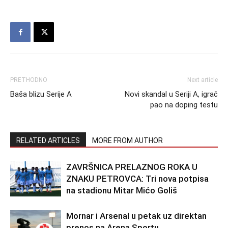
PRETHODNO
Next article
Baša blizu Serije A
Novi skandal u Seriji A, igrač
pao na doping testu
RELATED ARTICLES
MORE FROM AUTHOR
ZAVRŠNICA PRELAZNOG ROKA U
ZNAKU PETROVCA: Tri nova potpisa
na stadionu Mitar Mićo Goliš
Mornar i Arsenal u petak uz direktan
prenos na Arena Sportu