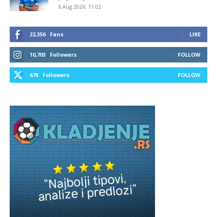
6 Aug 2026. 11:02
22,356
Fans
LIKE
10,703
Followers
FOLLOW
678
Followers
FOLLOW