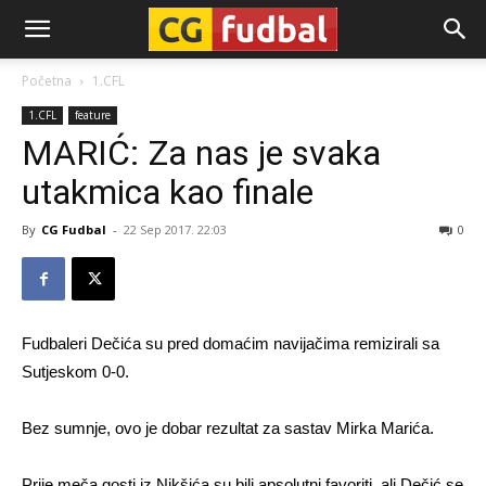
CG-
Početna
1.CFL
1.CFL
feature
Fudbal
MARIĆ: Za nas je svaka
utakmica kao finale
By
CG Fudbal
-
22 Sep 2017. 22:03
0
Fudbaleri Dečića su pred domaćim navijačima remizirali sa
Sutjeskom 0-0.
Bez sumnje, ovo je dobar rezultat za sastav Mirka Marića.
Prije meča gosti iz Nikšića su bili apsolutni favoriti, ali Dečić se