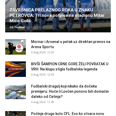
ZAVRŠNICA PRELAZNOG ROKA U ZNAKU
PETROVCA: Tri nova potpisa na stadionu Mitar
Mićo Goliš
CG Fudbal
-
6 Aug 2026. 12:26
Mornar i Arsenal u petak uz direktan prenos na
Arena Sportu
6 Aug 2026. 12:20
BIVŠI ŠAMPION CRNE GORE ŽELI POVRATAK U
VRH: Na klupu stigla fudbalska legenda
6 Aug 2026. 12:09
Fudbalski dragulj koji nikako da dočeka
premijeru: Hoće li Lovćen ponovo biti domaćin
daleko od Cetinja?
6 Aug 2026. 11:49
Počinje drugo kolo CFL: Evo ko otvara novu