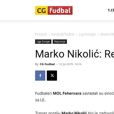
CG-
1.C
Fudbal
Početna
Evropski fudbal
Liga Evrope
Marko Nik
Liga Evrope
Najnovije
Marko Nikolić: Re
By
CG Fudbal
-
12 Jul 2019. 14:16
Fudbaleri
MOL Fehervara
savladali su sino
za LE.
Trener gostiju
Marko Nikolić
bio je zadovolj