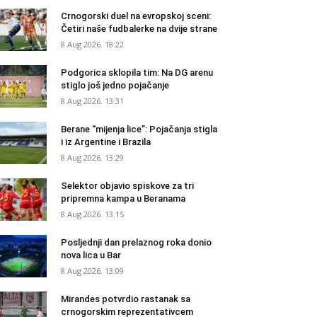
Crnogorski duel na evropskoj sceni:
Četiri naše fudbalerke na dvije strane
8 Aug 2026. 18:22
Podgorica sklopila tim: Na DG arenu
stiglo još jedno pojačanje
8 Aug 2026. 13:31
Berane “mijenja lice”: Pojačanja stigla
i iz Argentine i Brazila
8 Aug 2026. 13:29
Selektor objavio spiskove za tri
pripremna kampa u Beranama
8 Aug 2026. 13:15
Posljednji dan prelaznog roka donio
nova lica u Bar
8 Aug 2026. 13:09
Mirandes potvrdio rastanak sa
crnogorskim reprezentativcem