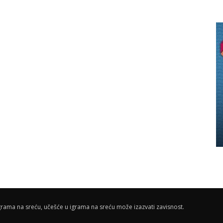
rama na sreću, učešće u igrama na sreću može izazvati zavisnost.