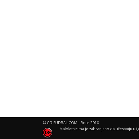
© CG-FUDBAL.COM - Since 2010
Maloletnicima je zabranjeno da učestvuju u ig