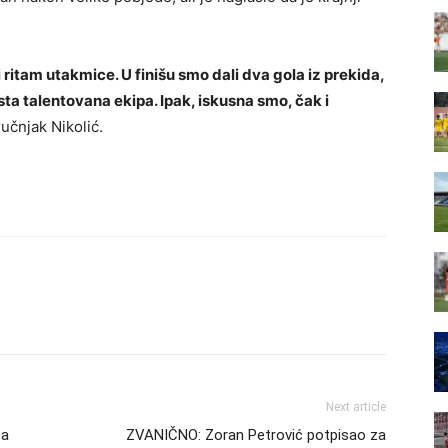
i ritam utakmice. U finišu smo dali dva gola iz prekida,
sta talentovana ekipa. Ipak, iskusna smo, čak i
ručnjak Nikolić.
Next article
ta
ZVANIČNO: Zoran Petrović potpisao za