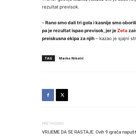
rezultat previsok.
–
Rano smo dali tri gola i kasnije smo oboril
pa je rezultat ispao previsok, jer je
Zeta
zai
preiskusna ekipa za njih
– kazao je sjajni st
TAG
Marko Nikolić
PRETHODNO
VRIJEME DA SE RASTAJE: Ovih 9 igrača napuš