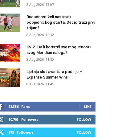
8 Aug 2026. 13:07
Budućnost želi nastavak
pobjedničkog starta, Dečić traži prvi
trijumf
8 Aug 2026. 12:32
KVIZ: Da li koristiš sve mogućnosti
svog Meridian naloga?
8 Aug 2026. 11:50
Ljetnja slot avantura počinje –
Expanse Summer Wins
8 Aug 2026. 11:45
22,356
Fans
LIKE
10,703
Followers
FOLLOW
678
Followers
FOLLOW