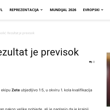
FL
REPREZENTACIJA
MUNDIJAL 2026
EVROPSKI
olić: Rezultat je previsok
zultat je previsok
0
ć ekipu
Zete
ubjedljivo 1:5, u okviru 1. kola kvalifikacija
an nakon velike pobjede, ali je naglasio da je krajnji