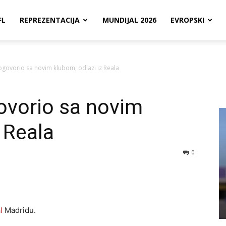
FL
REPREZENTACIJA
MUNDIJAL 2026
EVROPSKI
govorio sa novim klubom, odlazi iz Reala
ovorio sa novim
 Reala
0
l
Madridu.