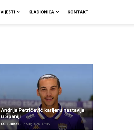
VIJESTI
KLADIONICA
KONTAKT
Andrija Petričević karijeru nastavlja
u Španiji
CG Fudbal
-
7 Aug 2026. 12:45