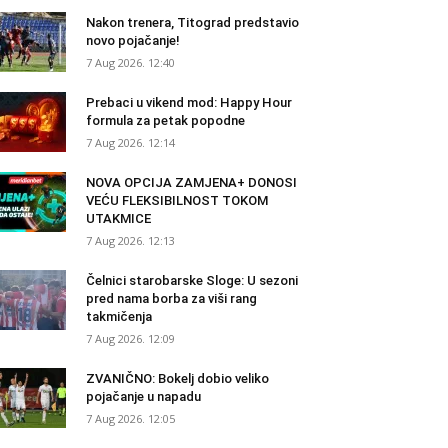
Nakon trenera, Titograd predstavio
novo pojačanje!
7 Aug 2026. 12:40
Prebaci u vikend mod: Happy Hour
formula za petak popodne
7 Aug 2026. 12:14
NOVA OPCIJA ZAMJENA+ DONOSI
VEĆU FLEKSIBILNOST TOKOM
UTAKMICE
7 Aug 2026. 12:13
Čelnici starobarske Sloge: U sezoni
pred nama borba za viši rang
takmičenja
7 Aug 2026. 12:09
ZVANIČNO: Bokelj dobio veliko
pojačanje u napadu
7 Aug 2026. 12:05