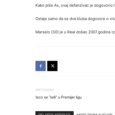
Kako piše As, ovaj defanzivac je dogovorio 
Ostaje samo da se dva kluba dogovore o vis
Marselo (30) je u Real došao 2007.godine i
PRETHODNO
Isco se “seli” u Premijer ligu