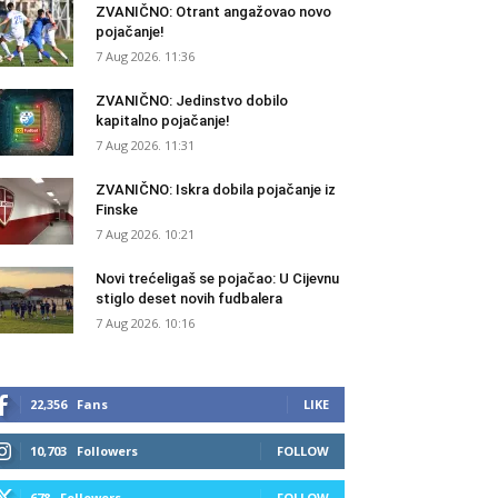
ZVANIČNO: Otrant angažovao novo
pojačanje!
7 Aug 2026. 11:36
ZVANIČNO: Jedinstvo dobilo
kapitalno pojačanje!
7 Aug 2026. 11:31
ZVANIČNO: Iskra dobila pojačanje iz
Finske
7 Aug 2026. 10:21
Novi trećeligaš se pojačao: U Cijevnu
stiglo deset novih fudbalera
7 Aug 2026. 10:16
22,356
Fans
LIKE
10,703
Followers
FOLLOW
678
Followers
FOLLOW