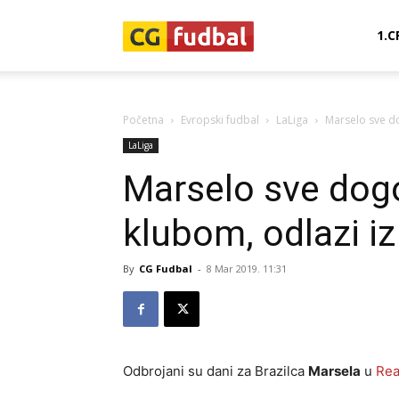
CG-
1.C
Fudbal
Početna
Evropski fudbal
LaLiga
Marselo sve do
LaLiga
Marselo sve dog
klubom, odlazi iz
By
CG Fudbal
-
8 Mar 2019. 11:31
Odbrojani su dani za Brazilca
Marsela
u
Rea