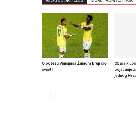
RELATED ARTICLES
MORE FROM AUTHOR
O potezu Vinisijusa Žuniora bruji cio
Obara klups
svijet!
pojačanje za
jednog Hrva