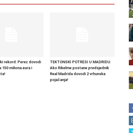
ki rekord: Perez dovodi
TEKTONSKI POTRESI U MADRIDU:
 150 miliona eura i
Ako Rikelme postane predsjednik
ta!
Real Madrida dovodi 2 vrhunska
pojačanja!