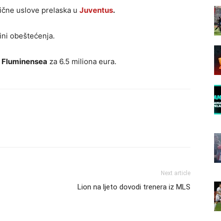
lične uslove prelaska u
Juventus
.
ini obeštećenja.
z
Fluminensea
za 6.5 miliona eura.
Next article
Lion na ljeto dovodi trenera iz MLS