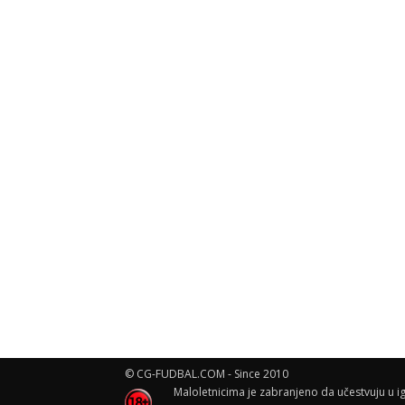
© CG-FUDBAL.COM - Since 2010
Maloletnicima je zabranjeno da učestvuju u ig