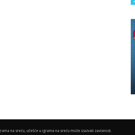
rama na sreću, učešće u igrama na sreću može izazvati zavisnost.