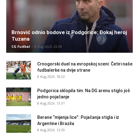
Brnović odnio bodove iz Podgorice: Đokaj heroj
Tuzana
CG Fudbal
-
8 Aug 2026. 22:00
Crnogorski duel na evropskoj sceni: Četiri naše
fudbalerke na dvije strane
8 Aug 2026. 18:22
Podgorica sklopila tim: Na DG arenu stiglo još
jedno pojačanje
8 Aug 2026. 13:31
Berane “mijenja lice”: Pojačanja stigla i iz
Argentine i Brazila
8 Aug 2026. 13:29