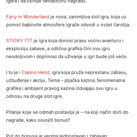
igara i da osvoje fantastičnu nagradu.
Fairy in Wonderland
je nova, zanimljiva slot igra, koja uz
pomoć bajkovite atmosfere igrače odvodi u svijet čarolija.
STICKY 777
je igra koja donosi pravu voćnu avanturu i
eksploziju zabave, a odlična grafika čini ovu igru
neodoljivom i doprinosi da uživanje u igri bude još veće.
I tu je i
Casino Heist
, igra koja pruža neprestanu zabavu,
uzbuđenje i akciju. Tema – pljačka kazina, fenomenalna
grafika i ambijent pravog kazina izdvajaju ovu igru u
odnosu na druge slot igre.
Pitanje koje se odmah postavlja je – na koji način doći do
nagrade, kako osvojiti bonus?
Put do bonusa je veoma jednostavan i zabavan.