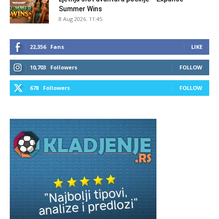
Summer Wins
8 Aug 2026. 11:45
22,356
Fans
LIKE
10,703
Followers
FOLLOW
678
Followers
FOLLOW