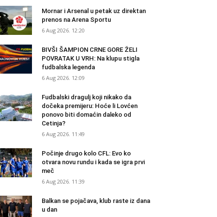
Mornar i Arsenal u petak uz direktan
prenos na Arena Sportu
6 Aug 2026. 12:20
BIVŠI ŠAMPION CRNE GORE ŽELI
POVRATAK U VRH: Na klupu stigla
fudbalska legenda
6 Aug 2026. 12:09
Fudbalski dragulj koji nikako da
dočeka premijeru: Hoće li Lovćen
ponovo biti domaćin daleko od
Cetinja?
6 Aug 2026. 11:49
Počinje drugo kolo CFL: Evo ko
otvara novu rundu i kada se igra prvi
meč
6 Aug 2026. 11:39
Balkan se pojačava, klub raste iz dana
u dan