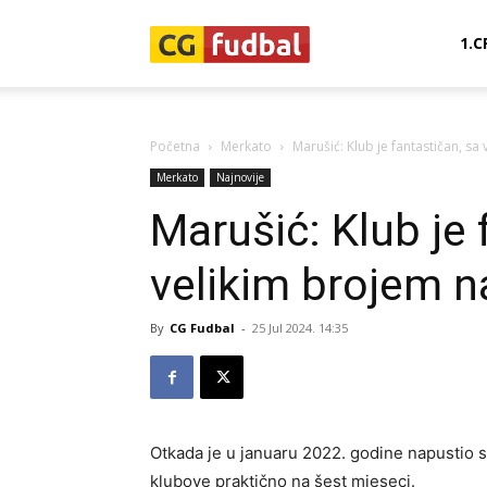
CG-
1.C
Fudbal
Početna
Merkato
Marušić: Klub je fantastičan, sa
Merkato
Najnovije
Marušić: Klub je 
velikim brojem n
By
CG Fudbal
-
25 Jul 2024. 14:35
Otkada je u januaru 2022. godine napustio s
klubove praktično na šest mjeseci.