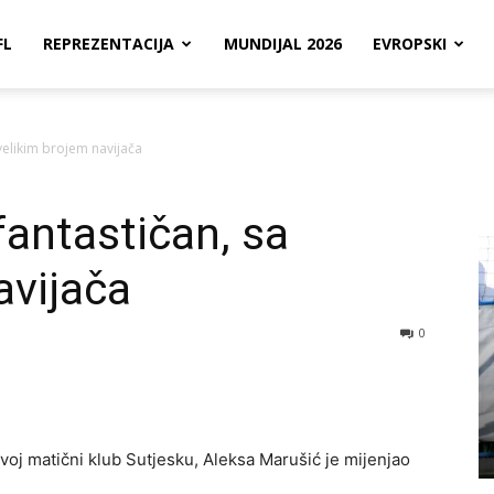
FL
REPREZENTACIJA
MUNDIJAL 2026
EVROPSKI
 velikim brojem navijača
fantastičan, sa
avijača
0
voj matični klub Sutjesku, Aleksa Marušić je mijenjao