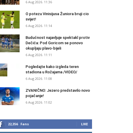
6 Aug 2026. 11:36
O potezu Vinisijusa Žuniora bruji cio
svijet!
6 Aug 2026. 11:14
Budućnost najavljuje spektakl protiv
Dečića: Pod Goricom se ponovo
okupljaju plavo-bijeli
6 Aug 2026. 11:11
Pogledajte kako izgleda teren
stadiona u Rožajama /VIDEO/
6 Aug 2026. 11:08
ZVANIČNO: Jezero predstavilo novo
pojačanje!
6 Aug 2026. 11:02
22,356
Fans
LIKE