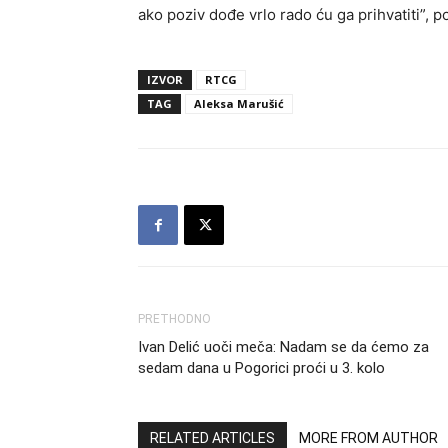
ako poziv dođe vrlo rado ću ga prihvatiti”, p
IZVOR
RTCG
TAG
Aleksa Marušić
PRETHODNO
Ivan Delić uoči meča: Nadam se da ćemo za
sedam dana u Pogorici proći u 3. kolo
RELATED ARTICLES
MORE FROM AUTHOR