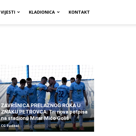
VIJESTI
KLADIONICA
KONTAKT
ZAVRŠNICA PRELAZNOG ROKA U
ZNAKU PETROVCA: Tri nova potpisa
na stadionu Mitar Mićo Goliš
CG Fudbal
-
6 Aug 2026. 12:26