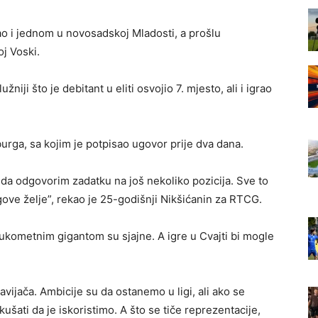
ao i jednom u novosadskoj Mladosti, a prošlu
j Voski.
užniji što je debitant u eliti osvojio 7. mjesto, ali i igrao
urga, sa kojim je potpisao ugovor prije dva dana.
 da odgovorim zadatku na još nekoliko pozicija. Sve to
egove želje”, rekao je 25-godišnji Nikšićanin za RTCG.
 rukometnim gigantom su sjajne. A igre u Cvajti bi mogle
avijača. Ambicije su da ostanemo u ligi, ali ako se
ušati da je iskoristimo. A što se tiče reprezentacije,