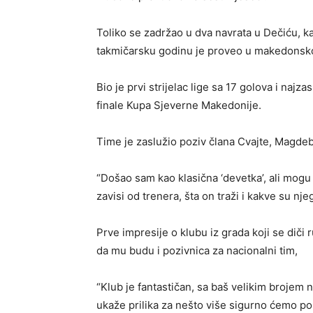
Toliko se zadržao u dva navrata u Dečiću, k
takmičarsku godinu je proveo u makedonsko
Bio je prvi strijelac lige sa 17 golova i najzasl
finale Kupa Sjeverne Makedonije.
Time je zaslužio poziv člana Cvajte, Magdeb
“Došao sam kao klasična ‘devetka’, ali mogu
zavisi od trenera, šta on traži i kakve su nj
Prve impresije o klubu iz grada koji se diči
da mu budu i pozivnica za nacionalni tim,
“Klub je fantastičan, sa baš velikim brojem n
ukaže prilika za nešto više sigurno ćemo pok