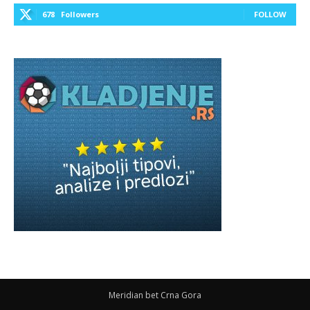
678
Followers
FOLLOW
Meridian bet Crna Gora