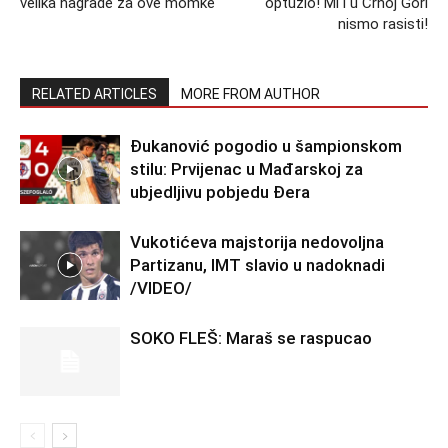
velika nagrade za ove momke
optužio! Mi i u Crnoj Gori
nismo rasisti!
RELATED ARTICLES
MORE FROM AUTHOR
Đukanović pogodio u šampionskom
stilu: Prvijenac u Mađarskoj za
ubjedljivu pobjedu Đera
Vukotićeva majstorija nedovoljna
Partizanu, IMT slavio u nadoknadi
/VIDEO/
SOKO FLEŠ: Maraš se raspucao