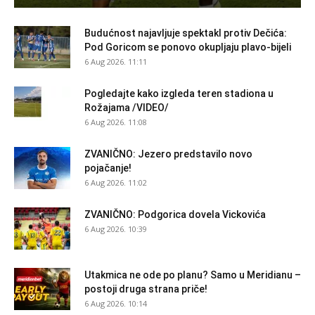
Budućnost najavljuje spektakl protiv Dečića:
Pod Goricom se ponovo okupljaju plavo-bijeli
6 Aug 2026. 11:11
Pogledajte kako izgleda teren stadiona u
Rožajama /VIDEO/
6 Aug 2026. 11:08
ZVANIČNO: Jezero predstavilo novo
pojačanje!
6 Aug 2026. 11:02
ZVANIČNO: Podgorica dovela Vickovića
6 Aug 2026. 10:39
Utakmica ne ode po planu? Samo u Meridianu –
postoji druga strana priče!
6 Aug 2026. 10:14