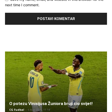
next time I comment.
O potezu Vinisijusa Žuniora bruji cio svijet!
CG Fudbal
-
6 Aug 2026. 11:14