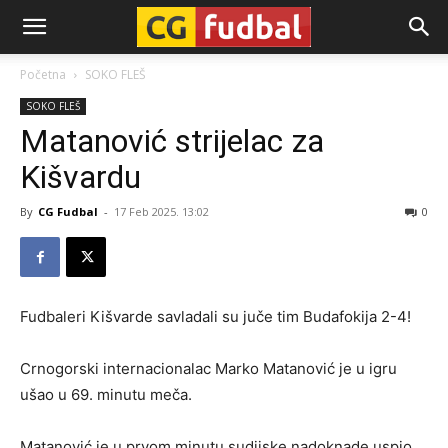
CG-
Početna
SOKO FLEŠ
SOKO FLEŠ
Fudbal
Matanović strijelac za
Kišvardu
By
CG Fudbal
-
17 Feb 2025. 13:02
0
Fudbaleri Kišvarde savladali su juče tim Budafokija 2-4!
Crnogorski internacionalac Marko Matanović je u igru
ušao u 69. minutu meča.
Matanović je u prvom minutu sudijske nadoknade uspio