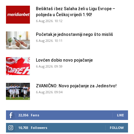
Bešiktaš i bez Salaha želi u Ligu Evrope –
pobjeda u Češkoj vrijedi 1.90!
6 Aug 2026. 10:12
Početak je jednostavniji nego što misliš
6 Aug 2026. 10:11
Lovćen dobio novo pojačanje
6 Aug 2026. 09:59
ZVANIČNO: Novo pojačanje za Jedinstvo!
6 Aug 2026. 09:04
22,356
Fans
LIKE
10,703
Followers
FOLLOW