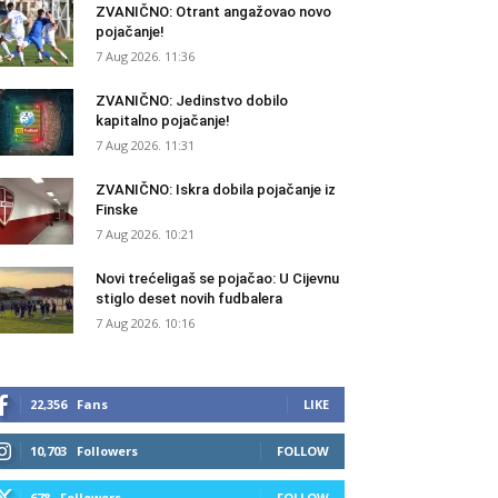
ZVANIČNO: Otrant angažovao novo
pojačanje!
7 Aug 2026. 11:36
ZVANIČNO: Jedinstvo dobilo
kapitalno pojačanje!
7 Aug 2026. 11:31
ZVANIČNO: Iskra dobila pojačanje iz
Finske
7 Aug 2026. 10:21
Novi trećeligaš se pojačao: U Cijevnu
stiglo deset novih fudbalera
7 Aug 2026. 10:16
22,356
Fans
LIKE
10,703
Followers
FOLLOW
678
Followers
FOLLOW