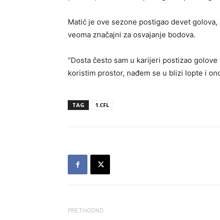
Matić je ove sezone postigao devet golova, 
veoma značajni za osvajanje bodova.
“Dosta često sam u karijeri postizao golove 
koristim prostor, nađem se u blizi lopte i ond
TAG
1.CFL
PRETHODNO