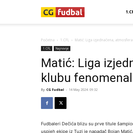
CG-
1.C
Fudbal
Početna
1.CFL
Matić: Liga izjednačena, atmosfer
1.CFL
Najnovije
Matić: Liga izje
klubu fenomena
By
CG Fudbal
-
14 May 2024. 09:32
Fudbaleri Dečića blizu su prve titule šampion
uspjeh ekipe iz Tuzi je napadač Bojan Matić.