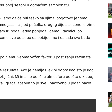
elokupnoj sezoni u domaćem šampionatu.
ali smo da će biti teško sa njima, pogotovo jer smo
mamo jasan cilj od početka drugog dijela sezone, držimo
nam tri boda, jedna pobjeda. Idemo utakmicu po
ćemo sve od sebe da pobijedimo i da tada sve bude
je po njemu veoma važan faktor u postizanju rezultata.
je rezultata. Ako je hemija u ekipi dobra kao što je kod
eizbježni. Mi imamo odličnu atmosferu uopšte u klubu,
era, igrača, apsolutno je sve upakovano u jedan paket i