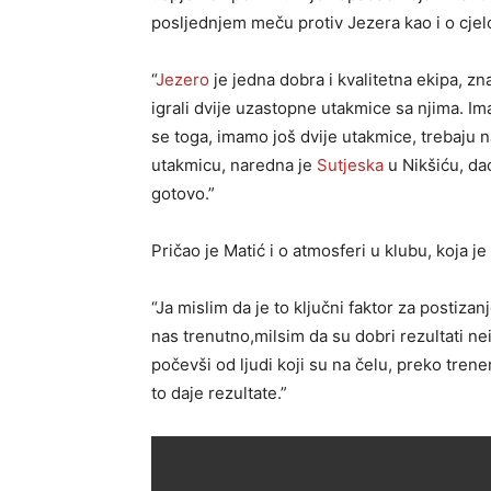
posljednjem meču protiv Jezera kao i o cj
“
Jezero
je jedna dobra i kvalitetna ekipa, zn
igrali dvije uzastopne utakmice sa njima. I
se toga, imamo još dvije utakmice, trebaju 
utakmicu, naredna je
Sutjeska
u Nikšiću, da
gotovo.”
Pričao je Matić i o atmosferi u klubu, koja 
“Ja mislim da je to ključni faktor za postizan
nas trenutno,milsim da su dobri rezultati n
počevši od ljudi koji su na čelu, preko tren
to daje rezultate.”