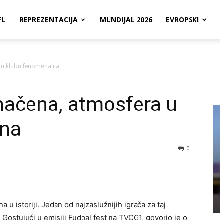
FL
REPREZENTACIJA
MUNDIJAL 2026
EVROPSKI
a u klubu fenomenalna
dnačena, atmosfera u
lna
0
a u istoriji. Jedan od najzaslužnijih igrača za taj
 Gostujući u emisiji Fudbal fest na TVCG1, govorio je o