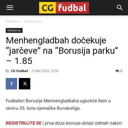
CG-
Početna
Kladionica
Kladionica
Fudbal
Menhengladbah dočekuje
“jarčeve” na “Borusija parku”
– 1.85
By
CG Fudbal
-
9 Mar 2024. 14:52
0
Fudbaleri Borusije Menhengladbaha ugsotiće Keln u
okviru 25. kola njemačke Bundeslige.
REGISTRUJTE SE
i prva doza bonusa dolazi odmah nakon