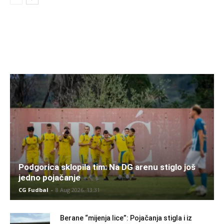
Podgorica sklopila tim: Na DG arenu stiglo još
jedno pojačanje
CG Fudbal
-
8 Aug 2026. 13:31
Berane “mijenja lice”: Pojačanja stigla i iz