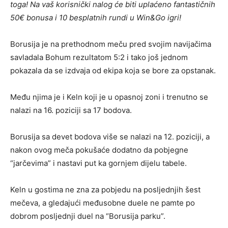
toga! Na vaš korisnički nalog će biti uplaćeno fantastičnih
50€ bonusa i 10 besplatnih rundi u Win&Go igri!
Borusija je na prethodnom meču pred svojim navijačima
savladala Bohum rezultatom 5:2 i tako još jednom
pokazala da se izdvaja od ekipa koja se bore za opstanak.
Među njima je i Keln koji je u opasnoj zoni i trenutno se
nalazi na 16. poziciji sa 17 bodova.
Borusija sa devet bodova više se nalazi na 12. poziciji, a
nakon ovog meča pokušaće dodatno da pobjegne
“jarčevima” i nastavi put ka gornjem dijelu tabele.
Keln u gostima ne zna za pobjedu na posljednjih šest
mečeva, a gledajući međusobne duele ne pamte po
dobrom posljednji duel na “Borusija parku”.