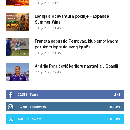
8 Aug 2026. 11:50
Ljetnja slot avantura počinje – Expanse
Summer Wins
8 Aug 2026. 11:45
Franeta napustio Petrovac, klub emotivnom
porukom ispratio svog igrača
8 Aug 2026. 11:36
Andrija Petričević karijeru nastavlja u Španiji
7 Aug 2026. 12:45
22,356
Fans
LIKE
10,703
Followers
FOLLOW
678
Followers
FOLLOW