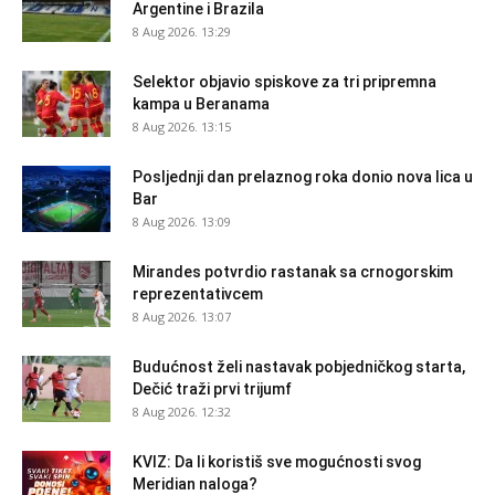
Argentine i Brazila
8 Aug 2026. 13:29
Selektor objavio spiskove za tri pripremna
kampa u Beranama
8 Aug 2026. 13:15
Posljednji dan prelaznog roka donio nova lica u
Bar
8 Aug 2026. 13:09
Mirandes potvrdio rastanak sa crnogorskim
reprezentativcem
8 Aug 2026. 13:07
Budućnost želi nastavak pobjedničkog starta,
Dečić traži prvi trijumf
8 Aug 2026. 12:32
KVIZ: Da li koristiš sve mogućnosti svog
Meridian naloga?