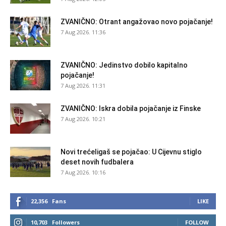
ZVANIČNO: Otrant angažovao novo pojačanje!
7 Aug 2026. 11:36
ZVANIČNO: Jedinstvo dobilo kapitalno
pojačanje!
7 Aug 2026. 11:31
ZVANIČNO: Iskra dobila pojačanje iz Finske
7 Aug 2026. 10:21
Novi trećeligaš se pojačao: U Cijevnu stiglo
deset novih fudbalera
7 Aug 2026. 10:16
22,356
Fans
LIKE
10,703
Followers
FOLLOW