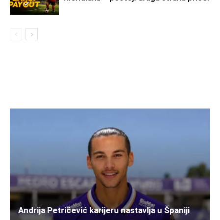
Andrija Petričević karijeru nastavlja u Španiji