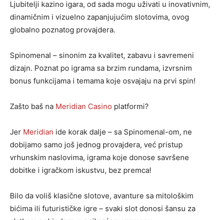
Ljubitelji kazino igara, od sada mogu uživati u inovativnim,
dinamičnim i vizuelno zapanjujućim slotovima, ovog
globalno poznatog provajdera.
Spinomenal – sinonim za kvalitet, zabavu i savremeni
dizajn. Poznat po igrama sa brzim rundama, izvrsnim
bonus funkcijama i temama koje osvajaju na prvi spin!
Zašto baš na
Meridian Casino
platformi?
Jer
Meridian
ide korak dalje – sa Spinomenal-om, ne
dobijamo samo još jednog provajdera, već pristup
vrhunskim naslovima, igrama koje donose savršene
dobitke i igračkom iskustvu, bez premca!
Bilo da voliš klasične slotove, avanture sa mitološkim
bićima ili futurističke igre – svaki slot donosi šansu za