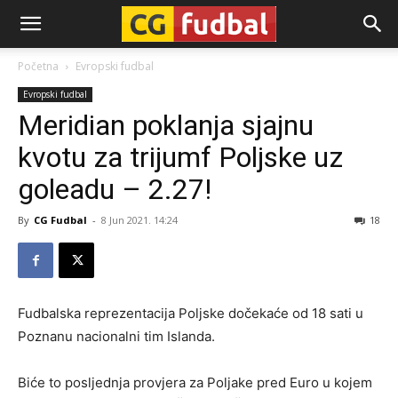
CG-
Početna
Evropski fudbal
Evropski fudbal
Fudbal
Meridian poklanja sjajnu
kvotu za trijumf Poljske uz
goleadu – 2.27!
By
CG Fudbal
-
8 Jun 2021. 14:24
18
Fudbalska reprezentacija Poljske dočekaće od 18 sati u
Poznanu nacionalni tim Islanda.
Biće to posljednja provjera za Poljake pred Euro u kojem