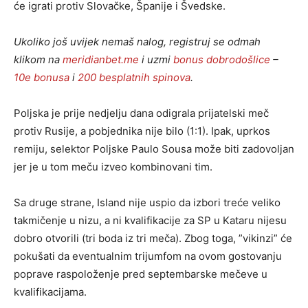
će igrati protiv Slovačke, Španije i Švedske.
Ukoliko još uvijek nemaš nalog, registruj se odmah
klikom na
meridianbet.me
i uzmi
bonus dobrodošlice
–
10e bonusa
i
200 besplatnih spinova
.
Poljska je prije nedjelju dana odigrala prijatelski meč
protiv Rusije, a pobjednika nije bilo (1:1). Ipak, uprkos
remiju, selektor Poljske Paulo Sousa može biti zadovoljan
jer je u tom meču izveo kombinovani tim.
Sa druge strane, Island nije uspio da izbori treće veliko
takmičenje u nizu, a ni kvalifikacije za SP u Kataru nijesu
dobro otvorili (tri boda iz tri meča). Zbog toga, ”vikinzi” će
pokušati da eventualnim trijumfom na ovom gostovanju
poprave raspoloženje pred septembarske mečeve u
kvalifikacijama.