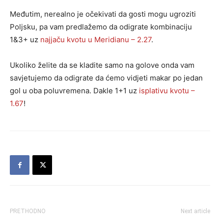
Međutim, nerealno je očekivati da gosti mogu ugroziti
Poljsku, pa vam predlažemo da odigrate kombinaciju
1&3+ uz
najjaču kvotu u Meridianu – 2.27
.
Ukoliko želite da se kladite samo na golove onda vam
savjetujemo da odigrate da ćemo vidjeti makar po jedan
gol u oba poluvremena. Dakle 1+1 uz
isplativu kvotu –
1.67
!
PRETHODNO
Next article