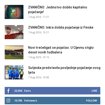
ZVANIČNO: Jedinstvo dobilo kapitalno
pojačanje!
7 Aug 2026. 11:31
ZVANIČNO: Iskra dobila pojačanje iz Finske
7 Aug 2026. 10:21
Novi trećeligaš se pojačao: U Cijevnu stiglo
deset novih fudbalera
7 Aug 2026. 10:16
Sutjeska predstavila posljednje pojačanje ovog
ljeta
7 Aug 2026. 10:08
22,356
Fans
LIKE
10,703
Followers
FOLLOW