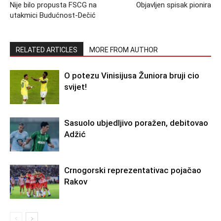
Nije bilo propusta FSCG na
Objavljen spisak pionira
utakmici Budućnost-Dečić
RELATED ARTICLES
MORE FROM AUTHOR
O potezu Vinisijusa Žuniora bruji cio
svijet!
Sasuolo ubjedljivo poražen, debitovao
Adžić
Crnogorski reprezentativac pojačao
Rakov