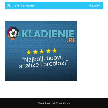
678
Followers
FOLLOW
Meridian bet Crna Gora