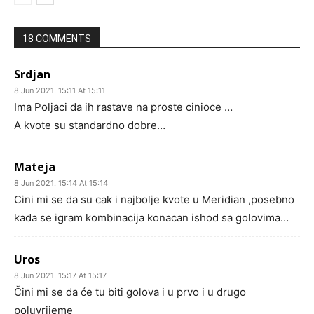
18 COMMENTS
Srdjan
8 Jun 2021. 15:11 At 15:11
Ima Poljaci da ih rastave na proste cinioce …
A kvote su standardno dobre…
Mateja
8 Jun 2021. 15:14 At 15:14
Cini mi se da su cak i najbolje kvote u Meridian ,posebno
kada se igram kombinacija konacan ishod sa golovima…
Uros
8 Jun 2021. 15:17 At 15:17
Čini mi se da će tu biti golova i u prvo i u drugo
poluvrijeme