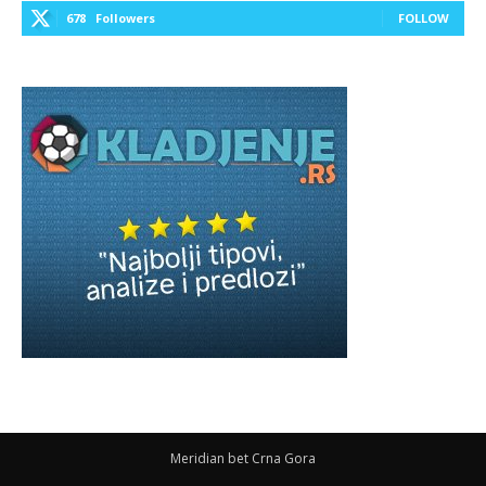
678
Followers
FOLLOW
Meridian bet Crna Gora