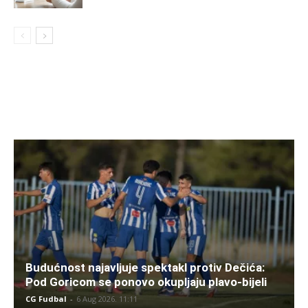
Budućnost najavljuje spektakl protiv Dečića:
Pod Goricom se ponovo okupljaju plavo-bijeli
CG Fudbal
-
6 Aug 2026. 11:11