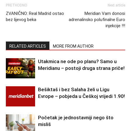
PRETHODNO
Next article
ZVANIČNO: Real Madrid ostao
Meridian Vam donosi
bez lijevog beka
adrenalinsko polufinalne Euro
injekcije !!!
RELATED ARTICLES
MORE FROM AUTHOR
Utakmica ne ode po planu? Samo u
Meridianu – postoji druga strana priče!
Bešiktaš i bez Salaha želi u Ligu
Evrope – pobjeda u Češkoj vrijedi 1.90!
Početak je jednostavniji nego što
misliš