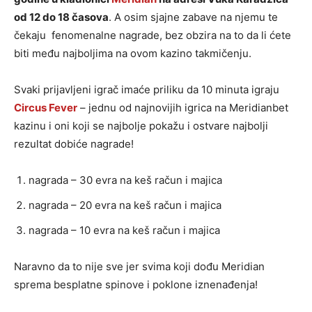
od 12 do 18 časova
. A osim sjajne zabave na njemu te
čekaju fenomenalne nagrade, bez obzira na to da li ćete
biti među najboljima na ovom kazino takmičenju.
Svaki prijavljeni igrač imaće priliku da 10 minuta igraju
Circus Fever
– jednu od najnovijih igrica na Meridianbet
kazinu i oni koji se najbolje pokažu i ostvare najbolji
rezultat dobiće nagrade!
nagrada – 30 evra na keš račun i majica
nagrada – 20 evra na keš račun i majica
nagrada – 10 evra na keš račun i majica
Naravno da to nije sve jer svima koji dođu Meridian
sprema besplatne spinove i poklone iznenađenja!