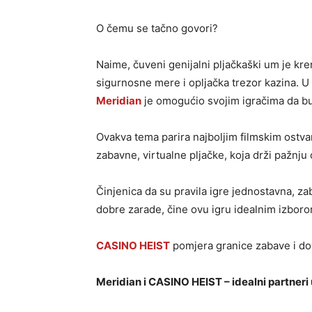
O čemu se tačno govori?
Naime, čuveni genijalni pljačkaški um je kr
sigurnosne mere i opljačka trezor kazina.
Meridian
je omogućio svojim igračima da bu
Ovakva tema parira najboljim filmskim ostva
zabavne, virtualne pljačke, koja drži pažnj
Činjenica da su pravila igre jednostavna, z
dobre zarade, čine ovu igru idealnim izboro
CASINO HEIST
pomjera granice zabave i dovo
Meridian i CASINO HEIST – idealni partneri u