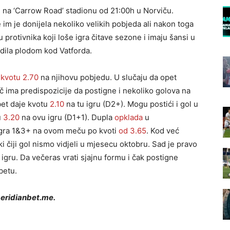
 na ‘Carrow Road’ stadionu od 21:00h u Norviču.
im je donijela nekoliko velikih pobjeda ali nakon toga
u protivnika koji loše igra čitave sezone i imaju šansi u
dila plodom kod Vatforda.
e
kvotu 2.70
na njihovu pobjedu. U slučaju da opet
ič ima predispozicije da postigne i nekoliko golova na
bet daje kvotu
2.10
na tu igru (D2+). Mogu postići i gol u
u
3.20
na ovu igru (D1+1). Dupla
opklada
u
 i gra 1&3+ na ovom meču po kvoti
od 3.65
. Kod već
i čiji gol nismo vidjeli u mjesecu oktobru. Sad je pravo
 igru. Da večeras vrati sjajnu formu i čak postigne
betu.
meridianbet.me.