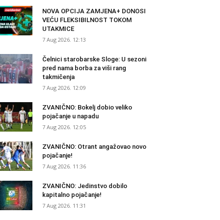
NOVA OPCIJA ZAMJENA+ DONOSI
VEĆU FLEKSIBILNOST TOKOM
UTAKMICE
7 Aug 2026. 12:13
Čelnici starobarske Sloge: U sezoni
pred nama borba za viši rang
takmičenja
7 Aug 2026. 12:09
ZVANIČNO: Bokelj dobio veliko
pojačanje u napadu
7 Aug 2026. 12:05
ZVANIČNO: Otrant angažovao novo
pojačanje!
7 Aug 2026. 11:36
ZVANIČNO: Jedinstvo dobilo
kapitalno pojačanje!
7 Aug 2026. 11:31