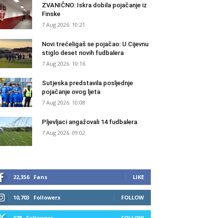
ZVANIČNO: Iskra dobila pojačanje iz
Finske
7 Aug 2026. 10:21
Novi trećeligaš se pojačao: U Cijevnu
stiglo deset novih fudbalera
7 Aug 2026. 10:16
Sutjeska predstavila posljednje
pojačanje ovog ljeta
7 Aug 2026. 10:08
Pljevljaci angažovali 14 fudbalera
7 Aug 2026. 09:02
22,356
Fans
LIKE
10,703
Followers
FOLLOW
678
Followers
FOLLOW