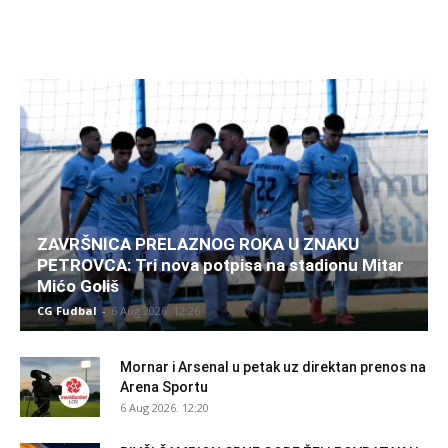
ZAVRŠNICA PRELAZNOG ROKA U ZNAKU
PETROVCA: Tri nova potpisa na stadionu Mitar
Mićo Goliš
CG Fudbal
-
6 Aug 2026. 12:26
Mornar i Arsenal u petak uz direktan prenos na
Arena Sportu
6 Aug 2026. 12:20