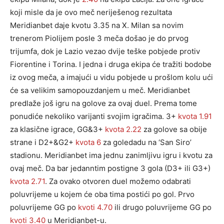
koji misle da je ovo meč neriješenog rezultata
Meridianbet daje kvotu 3.35 na X. Milan sa novim
trenerom Piolijem posle 3 meča došao je do prvog
trijumfa, dok je Lazio vezao dvije teške pobjede protiv
Fiorentine i Torina. I jedna i druga ekipa će tražiti bodobe
iz ovog meča, a imajući u vidu pobjede u prošlom kolu ući
će sa velikim samopouzdanjem u meč. Meridianbet
predlaže još igru na golove za ovaj duel. Prema tome
ponudiće nekoliko varijanti svojim igračima. 3+
kvota 1.91
za klasične igrace, GG&3+
kvota 2.22
za golove sa obije
strane i D2+&G2+
kvota 6
za goledadu na ‘San Siro’
stadionu. Meridianbet ima jednu zanimljivu igru i kvotu za
ovaj meč. Da bar jedanntim postigne 3 gola (D3+ ili G3+)
kvota 2.71
. Za ovako otvoren duel možemo odabrati
poluvrijeme u kojem će oba tima postići po gol. Prvo
poluvrijeme GG po
kvoti 4.70
ili drugo poluvrijeme GG po
kvoti 3.40
u Meridianbet-u.