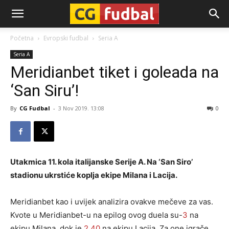
CG-
Početna
Evropski fudbal
Seria A
Seria A
Fudbal
Meridianbet tiket i goleada na
‘San Siru’!
By
CG Fudbal
-
3 Nov 2019. 13:08
0
Utakmica 11. kola italijanske Serije A. Na ‘San Siro’
stadionu ukrstiće koplja ekipe Milana i Lacija.
Meridianbet kao i uvijek analizira ovakve mečeve za vas.
Kvote u Meridianbet-u na epilog ovog duela su-
3
na
ekipu Milana, dok je
2.40
na ekipu Lacija. Za one igrače