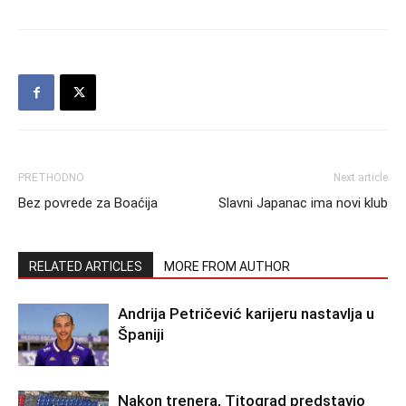
PRETHODNO
Next article
Bez povrede za Boaćija
Slavni Japanac ima novi klub
RELATED ARTICLES
MORE FROM AUTHOR
Andrija Petričević karijeru nastavlja u
Španiji
Nakon trenera, Titograd predstavio