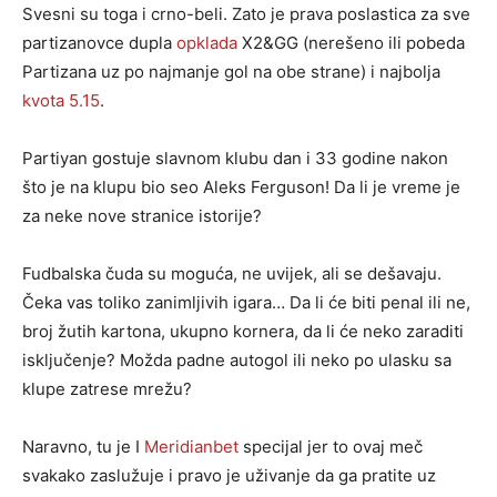
Svesni su toga i crno-beli. Zato je prava poslastica za sve
partizanovce dupla
opklada
X2&GG (nerešeno ili pobeda
Partizana uz po najmanje gol na obe strane) i najbolja
kvota 5.15
.
Partiyan gostuje slavnom klubu dan i 33 godine nakon
što je na klupu bio seo Aleks Ferguson! Da li je vreme je
za neke nove stranice istorije?
Fudbalska čuda su moguća, ne uvijek, ali se dešavaju.
Čeka vas toliko zanimljivih igara… Da li će biti penal ili ne,
broj žutih kartona, ukupno kornera, da li će neko zaraditi
isključenje? Možda padne autogol ili neko po ulasku sa
klupe zatrese mrežu?
Naravno, tu je I
Meridianbet
specijal jer to ovaj meč
svakako zaslužuje i pravo je uživanje da ga pratite uz