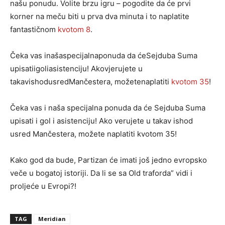
našu ponudu. Volite brzu igru – pogodite da će prvi
korner na meču biti u prva dva minuta i to naplatite
fantastičnom
kvotom 8
.
Čeka vas inašaspecijalnaponuda da ćeSejduba Suma
upisatiigoliasistenciju! Akovjerujete u
takavishodusredMančestera, možetenaplatiti
kvotom 35
!
Čeka vas i naša specijalna ponuda da će Sejduba Suma
upisati i gol i asistenciju! Ako verujete u takav ishod
usred Mančestera, možete naplatiti kvotom 35!
Kako god da bude, Partizan će imati još jedno evropsko
veče u bogatoj istoriji. Da li se sa Old traforda” vidi i
proljeće u Evropi?!
TAG
Meridian