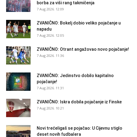
borba za viši rang takmičenja
7 Aug 2026. 12:09
ZVANIČNO: Bokelj dobio veliko pojačanje u
napadu
7 Aug 2026. 12:05
ZVANIČNO: Otrant angažovao novo pojačanje!
7 Aug 2026. 11:36
ZVANIČNO: Jedinstvo dobilo kapitalno
pojačanje!
7 Aug 2026. 11:31
ZVANIČNO: Iskra dobila pojačanje iz Finske
7 Aug 2026. 10:21
Novi trećeligaš se pojačao: U Cijevnu stiglo
deset novih fudbalera