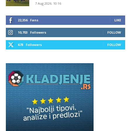
7 Aug 2026. 10:16
22,356
Fans
LIKE
10,703
Followers
FOLLOW
678
Followers
FOLLOW