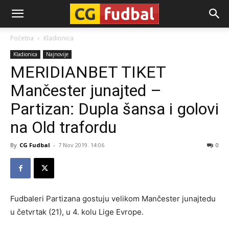
CG-
Početna
Kladionica
Kladionica
Najnovije
Fudbal
MERIDIANBET TIKET
Mančester junajted –
Partizan: Dupla šansa i golovi
na Old trafordu
By
CG Fudbal
-
7 Nov 2019. 14:06
0
Fudbaleri Partizana gostuju velikom Mančester junajtedu
u četvrtak (21), u 4. kolu Lige Evrope.