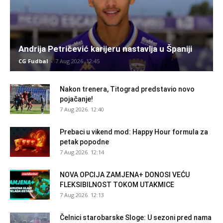
Andrija Petričević karijeru nastavlja u Španiji
CG Fudbal
-
7 Aug 2026. 12:45
Nakon trenera, Titograd predstavio novo
pojačanje!
7 Aug 2026. 12:40
Prebaci u vikend mod: Happy Hour formula za
petak popodne
7 Aug 2026. 12:14
NOVA OPCIJA ZAMJENA+ DONOSI VEĆU
FLEKSIBILNOST TOKOM UTAKMICE
7 Aug 2026. 12:13
Čelnici starobarske Sloge: U sezoni pred nama