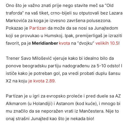
Ono što je važno znati prije nego stavite meč sa “Old
traforda” na vaš tiket, crno-bijeli su otputovali bez Lazara
Markovića za koga je izvesno završena polusezona.
Pokazao je
Partizan
da može da se nosi sa Junajtedom
koji se provukao u Humskoj. Ipak, premijerligaš je izraziti
favorit, pa je
Meridianber
kvota
na “dvojku”
velikih 10.5
!
Trener Savo Milošević vjeruje kako bi idealno bilo da
ponove beogradsku partiju nadograđenu za 5-10 odsto! I
ističe kako je potreban gol, pa vredi probati duplu šansu
X2 na koju
je kvota 2.89.
Partizan je u igri za evropsko proleće i pred duele sa AZ
Alkmarom (u Holandiji) i Astanom (kod kuće), i mnogo bi
mu značilo da se neporažen vrati iz Mančestera. Nije to
onaj strašni Junajted kao što je nekada bio!