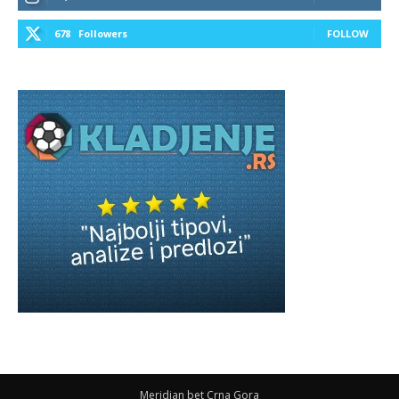
678
Followers
FOLLOW
Meridian bet Crna Gora