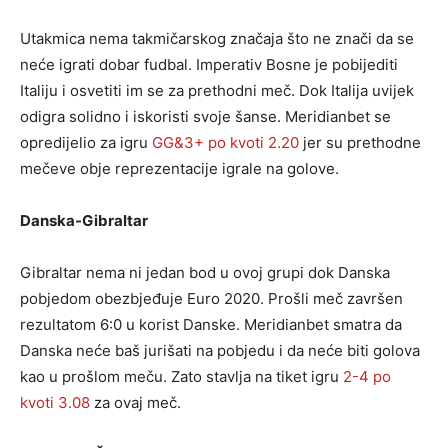
Utakmica nema takmičarskog značaja što ne znači da se
neće igrati dobar fudbal. Imperativ Bosne je pobijediti
Italiju i osvetiti im se za prethodni meč. Dok Italija uvijek
odigra solidno i iskoristi svoje šanse. Meridianbet se
opredijelio za igru
GG&3+ po kvoti 2.20
jer su prethodne
mečeve obje reprezentacije igrale na golove.
Danska-Gibraltar
Gibraltar nema ni jedan bod u ovoj grupi dok Danska
pobjedom obezbjeđuje Euro 2020. Prošli meč završen
rezultatom 6:0 u korist Danske. Meridianbet smatra da
Danska neće baš jurišati na pobjedu i da neće biti golova
kao u prošlom meču. Zato stavlja na tiket igru
2-4 po
kvoti 3.08
za ovaj meč.