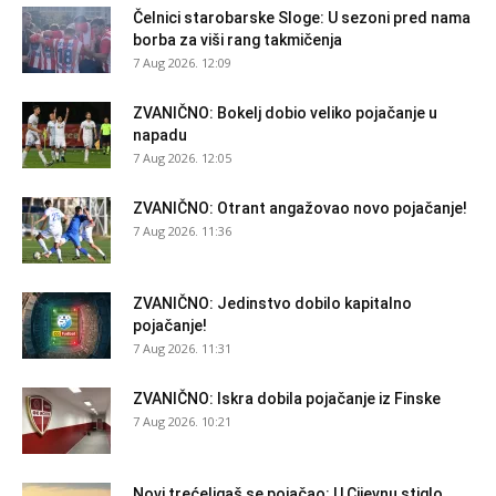
Čelnici starobarske Sloge: U sezoni pred nama
borba za viši rang takmičenja
7 Aug 2026. 12:09
ZVANIČNO: Bokelj dobio veliko pojačanje u
napadu
7 Aug 2026. 12:05
ZVANIČNO: Otrant angažovao novo pojačanje!
7 Aug 2026. 11:36
ZVANIČNO: Jedinstvo dobilo kapitalno
pojačanje!
7 Aug 2026. 11:31
ZVANIČNO: Iskra dobila pojačanje iz Finske
7 Aug 2026. 10:21
Novi trećeligaš se pojačao: U Cijevnu stiglo