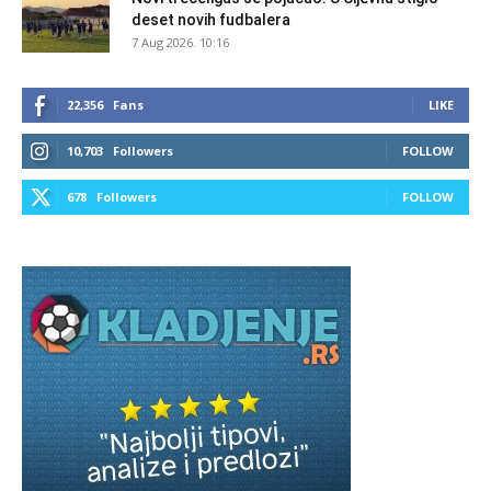
deset novih fudbalera
7 Aug 2026. 10:16
22,356
Fans
LIKE
10,703
Followers
FOLLOW
678
Followers
FOLLOW