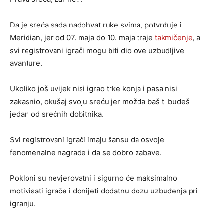
Da je sreća sada nadohvat ruke svima, potvrđuje i
Meridian, jer od 07. maja do 10. maja traje
takmičenje
, a
svi registrovani igrači mogu biti dio ove uzbudljive
avanture.
Ukoliko još uvijek nisi igrao trke konja i pasa nisi
zakasnio, okušaj svoju sreću jer možda baš ti budeš
jedan od srećnih dobitnika.
Svi registrovani igrači imaju šansu da osvoje
fenomenalne nagrade i da se dobro zabave.
Pokloni su nevjerovatni i sigurno će maksimalno
motivisati igrače i donijeti dodatnu dozu uzbuđenja pri
igranju.