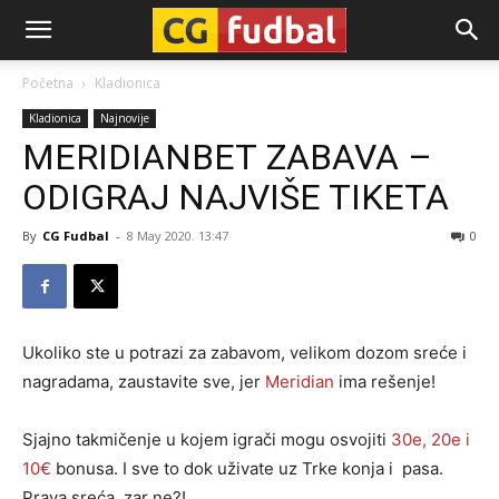
CG-
Početna
Kladionica
Kladionica
Najnovije
Fudbal
MERIDIANBET ZABAVA –
ODIGRAJ NAJVIŠE TIKETA
By
CG Fudbal
-
8 May 2020. 13:47
0
Ukoliko ste u potrazi za zabavom, velikom dozom sreće i
nagradama, zaustavite sve, jer
Meridian
ima rešenje!
Sjajno takmičenje u kojem igrači mogu osvojiti
30e, 20e i
10€
bonusa
. I sve to dok uživate uz Trke konja i pasa.
Prava sreća, zar ne?!