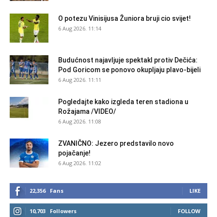
O potezu Vinisijusa Žuniora bruji cio svijet!
6 Aug 2026. 11:14
Budućnost najavljuje spektakl protiv Dečića:
Pod Goricom se ponovo okupljaju plavo-bijeli
6 Aug 2026. 11:11
Pogledajte kako izgleda teren stadiona u
Rožajama /VIDEO/
6 Aug 2026. 11:08
ZVANIČNO: Jezero predstavilo novo
pojačanje!
6 Aug 2026. 11:02
22,356
Fans
LIKE
10,703
Followers
FOLLOW