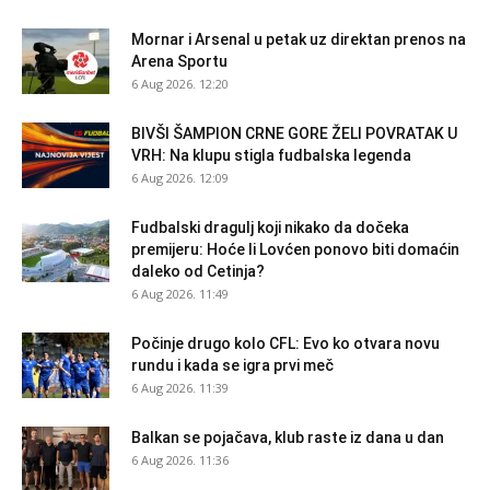
Mornar i Arsenal u petak uz direktan prenos na
Arena Sportu
6 Aug 2026. 12:20
BIVŠI ŠAMPION CRNE GORE ŽELI POVRATAK U
VRH: Na klupu stigla fudbalska legenda
6 Aug 2026. 12:09
Fudbalski dragulj koji nikako da dočeka
premijeru: Hoće li Lovćen ponovo biti domaćin
daleko od Cetinja?
6 Aug 2026. 11:49
Počinje drugo kolo CFL: Evo ko otvara novu
rundu i kada se igra prvi meč
6 Aug 2026. 11:39
Balkan se pojačava, klub raste iz dana u dan
6 Aug 2026. 11:36