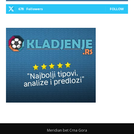
678
Followers
FOLLOW
Meridian bet Crna Gora