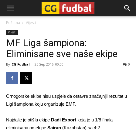
CG-
Početna
Vijesti
Vijesti
Fudbal
MF Liga šampiona:
Eliminisane sve naše ekipe
By
CG Fudbal
-
25 Sep 2016. 00:00
0
Crnogorske ekipe nisu uspjele da ostavre značajniji rezultat u
Ligi šampiona koju organizuje EMF.
Najdalje je otišla ekipe
Dadi Export
koja je u 1/8 finala
eliminisana od ekipe
Sairan
(Kazahstan) sa 4:2.