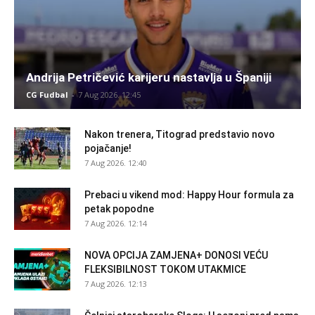
Andrija Petričević karijeru nastavlja u Španiji
CG Fudbal
-
7 Aug 2026. 12:45
Nakon trenera, Titograd predstavio novo
pojačanje!
7 Aug 2026. 12:40
Prebaci u vikend mod: Happy Hour formula za
petak popodne
7 Aug 2026. 12:14
NOVA OPCIJA ZAMJENA+ DONOSI VEĆU
FLEKSIBILNOST TOKOM UTAKMICE
7 Aug 2026. 12:13