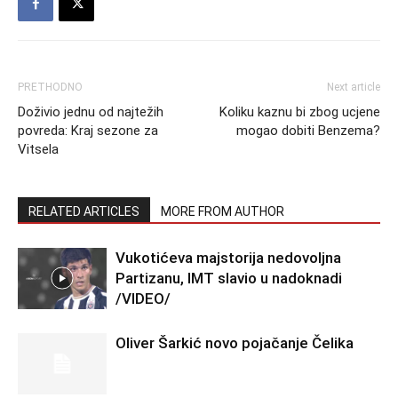
PRETHODNO
Next article
Doživio jednu od najtežih
Koliku kaznu bi zbog ucjene
povreda: Kraj sezone za
mogao dobiti Benzema?
Vitsela
RELATED ARTICLES
MORE FROM AUTHOR
Vukotićeva majstorija nedovoljna
Partizanu, IMT slavio u nadoknadi
/VIDEO/
Oliver Šarkić novo pojačanje Čelika