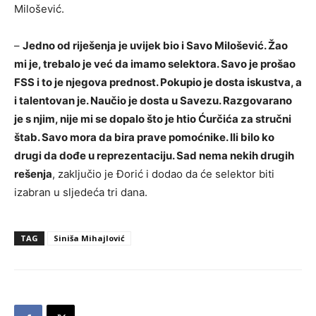
Milošević.
–
Jedno od riješenja je uvijek bio i Savo Milošević. Žao
mi je, trebalo je već da imamo selektora. Savo je prošao
FSS i to je njegova prednost. Pokupio je dosta iskustva, a
i talentovan je. Naučio je dosta u Savezu. Razgovarano
je s njim, nije mi se dopalo što je htio Ćurčića za stručni
štab. Savo mora da bira prave pomoćnike. Ili bilo ko
drugi da dođe u reprezentaciju. Sad nema nekih drugih
rešenja
, zaključio je Đorić i dodao da će selektor biti
izabran u sljedeća tri dana.
TAG
Siniša Mihajlović