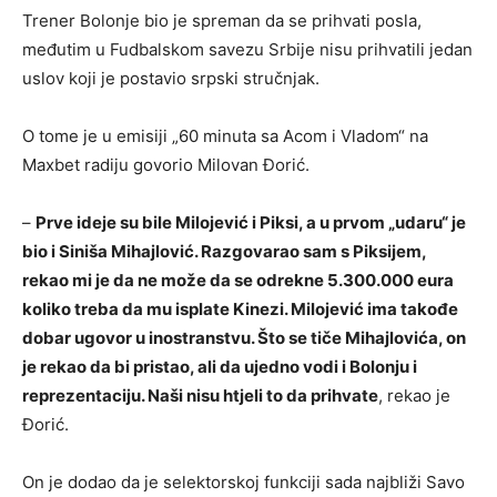
Trener Bolonje bio je spreman da se prihvati posla,
međutim u Fudbalskom savezu Srbije nisu prihvatili jedan
uslov koji je postavio srpski stručnjak.
O tome je u emisiji „60 minuta sa Acom i Vladom“ na
Maxbet radiju govorio Milovan Đorić.
–
Prve ideje su bile Milojević i Piksi, a u prvom „udaru“ je
bio i Siniša Mihajlović. Razgovarao sam s Piksijem,
rekao mi je da ne može da se odrekne 5.300.000 eura
koliko treba da mu isplate Kinezi. Milojević ima takođe
dobar ugovor u inostranstvu. Što se tiče Mihajlovića, on
je rekao da bi pristao, ali da ujedno vodi i Bolonju i
reprezentaciju. Naši nisu htjeli to da prihvate
, rekao je
Đorić.
On je dodao da je selektorskoj funkciji sada najbliži Savo