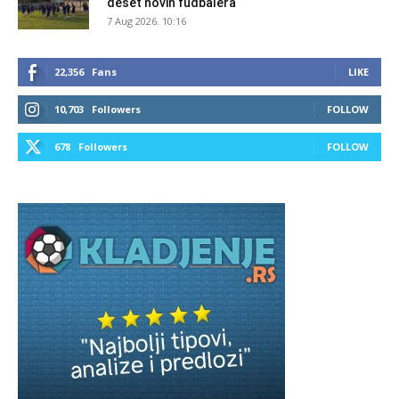
deset novih fudbalera
7 Aug 2026. 10:16
22,356
Fans
LIKE
10,703
Followers
FOLLOW
678
Followers
FOLLOW