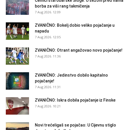
Čelnici starobarske Sloge: U sezoni pred nama
borba za viši rang takmičenja
7 Aug 2026. 12:09
ZVANIČNO: Bokelj dobio veliko pojačanje u
napadu
7 Aug 2026. 12:05
ZVANIČNO: Otrant angažovao novo pojačanje!
7 Aug 2026. 11:36
ZVANIČNO: Jedinstvo dobilo kapitalno
pojačanje!
7 Aug 2026. 11:31
ZVANIČNO: Iskra dobila pojačanje iz Finske
7 Aug 2026. 10:21
Novi trećeligaš se pojačao: U Cijevnu stiglo