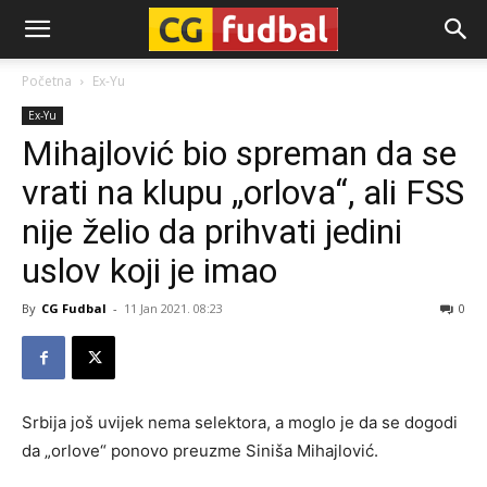
CG-
Početna
Ex-Yu
Ex-Yu
Fudbal
Mihajlović bio spreman da se
vrati na klupu „orlova“, ali FSS
nije želio da prihvati jedini
uslov koji je imao
By
CG Fudbal
-
11 Jan 2021. 08:23
0
Srbija još uvijek nema selektora, a moglo je da se dogodi
da „orlove“ ponovo preuzme Siniša Mihajlović.