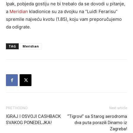
Ipak, pobjeda gostiju ne bi trebalo da se dovodi u pitanje,
a
Meridian
kladionice su za dvojku na “Luiđi Ferarisu”
spremile najveću kvotu (1.85), koju vam preporučujemo
da odigrate.
TAG
Meridian
PRETHODNO
Next article
IGRAJ I OSVOJI CASHBACK
“Tigrovi” sa Starog aerodroma
SVAKOG PONEDELJKA!
dva puta porazili Dinamo iz
Zagreba!