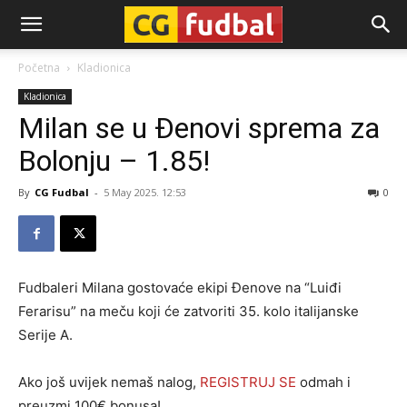
CG-
Početna
Kladionica
Kladionica
Fudbal
Milan se u Đenovi sprema za
Bolonju – 1.85!
By
CG Fudbal
-
5 May 2025. 12:53
0
Fudbaleri Milana gostovaće ekipi Đenove na “Luiđi
Ferarisu” na meču koji će zatvoriti 35. kolo italijanske
Serije A.
Ako još uvijek nemaš nalog,
REGISTRUJ SE
odmah i
preuzmi 100€ bonusa!