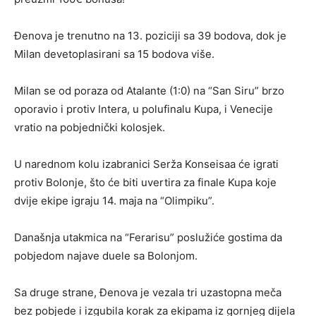
Đenova je trenutno na 13. poziciji sa 39 bodova, dok je
Milan devetoplasirani sa 15 bodova više.
Milan se od poraza od Atalante (1:0) na “San Siru” brzo
oporavio i protiv Intera, u polufinalu Kupa, i Venecije
vratio na pobjednički kolosjek.
U narednom kolu izabranici Serža Konseisaa će igrati
protiv Bolonje, što će biti uvertira za finale Kupa koje
dvije ekipe igraju 14. maja na “Olimpiku”.
Današnja utakmica na “Ferarisu” poslužiće gostima da
pobjedom najave duele sa Bolonjom.
Sa druge strane, Đenova je vezala tri uzastopna meča
bez pobjede i izgubila korak za ekipama iz gornjeg dijela