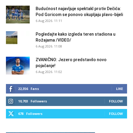
Budućnost najavljuje spektakl protiv Dečića:
Pod Goricom se ponovo okupljaju plavo-bijeli
6 Aug 2026. 11:11
Pogledajte kako izgleda teren stadiona u
Rožajama /VIDEO/
6 Aug 2026. 11:08
ZVANIČNO: Jezero predstavilo novo
pojačanje!
6 Aug 2026. 11:02
22,356
Fans
LIKE
10,703
Followers
FOLLOW
678
Followers
FOLLOW