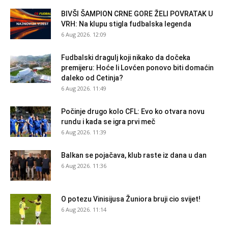
BIVŠI ŠAMPION CRNE GORE ŽELI POVRATAK U
VRH: Na klupu stigla fudbalska legenda
6 Aug 2026. 12:09
Fudbalski dragulj koji nikako da dočeka
premijeru: Hoće li Lovćen ponovo biti domaćin
daleko od Cetinja?
6 Aug 2026. 11:49
Počinje drugo kolo CFL: Evo ko otvara novu
rundu i kada se igra prvi meč
6 Aug 2026. 11:39
Balkan se pojačava, klub raste iz dana u dan
6 Aug 2026. 11:36
O potezu Vinisijusa Žuniora bruji cio svijet!
6 Aug 2026. 11:14