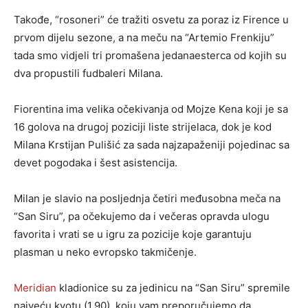
Takođe, “rosoneri” će tražiti osvetu za poraz iz Firence u
prvom dijelu sezone, a na meču na “Artemio Frenkiju”
tada smo vidjeli tri promašena jedanaesterca od kojih su
dva propustili fudbaleri Milana.
Fiorentina ima velika očekivanja od Mojze Kena koji je sa
16 golova na drugoj poziciji liste strijelaca, dok je kod
Milana Krstijan Pulišić za sada najzapaženiji pojedinac sa
devet pogodaka i šest asistencija.
Milan je slavio na posljednja četiri međusobna meča na
“San Siru”, pa očekujemo da i večeras opravda ulogu
favorita i vrati se u igru za pozicije koje garantuju
plasman u neko evropsko takmičenje.
Meridian
kladionice su za jedinicu na “San Siru” spremile
najveću kvotu (1.90), koju vam preporučujemo da