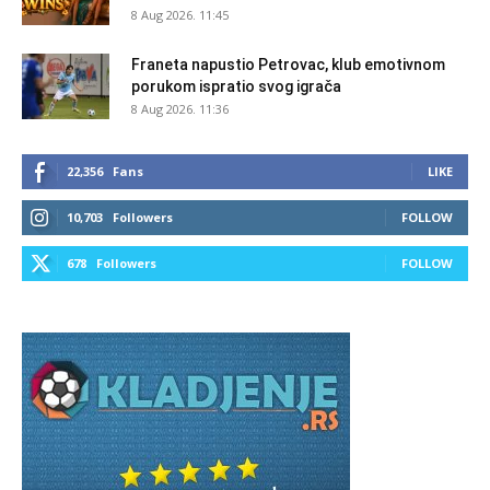
8 Aug 2026. 11:45
Franeta napustio Petrovac, klub emotivnom
porukom ispratio svog igrača
8 Aug 2026. 11:36
22,356
Fans
LIKE
10,703
Followers
FOLLOW
678
Followers
FOLLOW