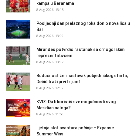
kampa u Beranama
8 Aug 2026. 13:15
Posljednji dan prelaznog roka donio nova lica u
Bar
8 Aug 2026. 13:09
Mirandes potvrdio rastanak sa crnogorskim
reprezentativcem
8 Aug 2026. 13:07
Budućnost želi nastavak pobjedničkog starta,
Dečić traži prvi trijumf
8 Aug 2026. 12:32
KVIZ: Da li koristiš sve mogućnosti svog
Meridian naloga?
8 Aug 2026. 11:50
Ljetnja slot avantura počinje – Expanse
Summer Wins