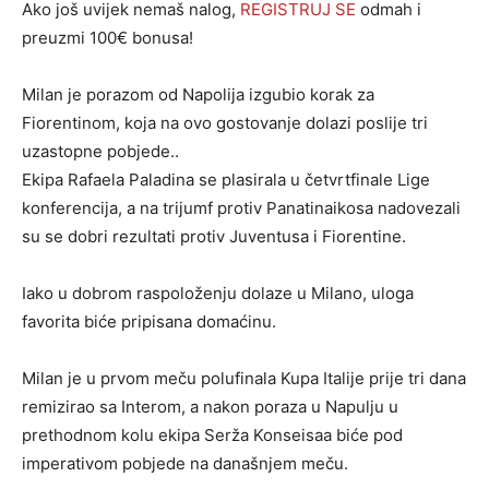
Ako još uvijek nemaš nalog,
REGISTRUJ SE
odmah i
preuzmi 100€ bonusa!
Milan je porazom od Napolija izgubio korak za
Fiorentinom, koja na ovo gostovanje dolazi poslije tri
uzastopne pobjede..
Ekipa Rafaela Paladina se plasirala u četvrtfinale Lige
konferencija, a na trijumf protiv Panatinaikosa nadovezali
su se dobri rezultati protiv Juventusa i Fiorentine.
Iako u dobrom raspoloženju dolaze u Milano, uloga
favorita biće pripisana domaćinu.
Milan je u prvom meču polufinala Kupa Italije prije tri dana
remizirao sa Interom, a nakon poraza u Napulju u
prethodnom kolu ekipa Serža Konseisaa biće pod
imperativom pobjede na današnjem meču.