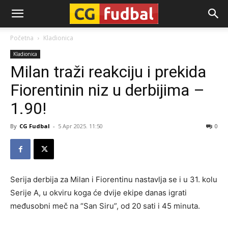
CG-
Početna
Kladionica
Kladionica
Fudbal
Milan traži reakciju i prekida
Fiorentinin niz u derbijima –
1.90!
By
CG Fudbal
-
5 Apr 2025. 11:50
0
Serija derbija za Milan i Fiorentinu nastavlja se i u 31. kolu
Serije A, u okviru koga će dvije ekipe danas igrati
međusobni meč na “San Siru”, od 20 sati i 45 minuta.