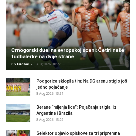
Crnogorski duel na evropskoj sceni: Četiri naše
fudbalerke na dvije strane
CG Fudbal
-
8 Aug 2026. 18:22
Podgorica sklopila tim: Na DG arenu stiglo još
jedno pojačanje
8 Aug 2026. 13:31
Berane “mijenja lice”: Pojačanja stigla i iz
Argentine i Brazila
8 Aug 2026. 13:29
Selektor objavio spiskove za tri pripremna