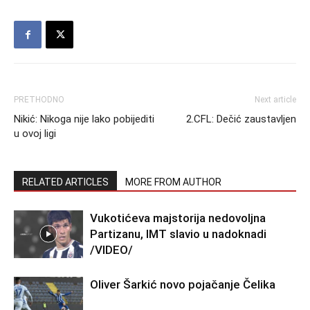
PRETHODNO
Next article
Nikić: Nikoga nije lako pobijediti
2.CFL: Dečić zaustavljen
u ovoj ligi
RELATED ARTICLES
MORE FROM AUTHOR
Vukotićeva majstorija nedovoljna
Partizanu, IMT slavio u nadoknadi
/VIDEO/
Oliver Šarkić novo pojačanje Čelika