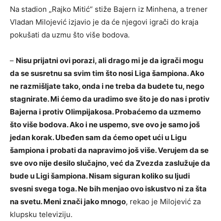
Na stadion „Rajko Mitić“ stiže Bajern iz Minhena, a trener
Vladan Milojević izjavio je da će njegovi igrači do kraja
pokušati da uzmu što više bodova.
–
Nisu prijatni ovi porazi, ali drago mi je da igrači mogu
da se susretnu sa svim tim što nosi Liga šampiona. Ako
ne razmišljate tako, onda i ne treba da budete tu, nego
stagnirate. Mi ćemo da uradimo sve što je do nas i protiv
Bajerna i protiv Olimpijakosa. Probaćemo da uzmemo
što više bodova. Ako i ne uspemo, sve ovo je samo još
jedan korak. Ubeđen sam da ćemo opet ući u Ligu
šampiona i probati da napravimo još više. Verujem da se
sve ovo nije desilo slučajno, već da Zvezda zaslužuje da
bude u Ligi šampiona. Nisam siguran koliko su ljudi
svesni svega toga. Ne bih menjao ovo iskustvo ni za šta
na svetu. Meni znači jako mnogo
, rekao je Milojević za
klupsku televiziju.