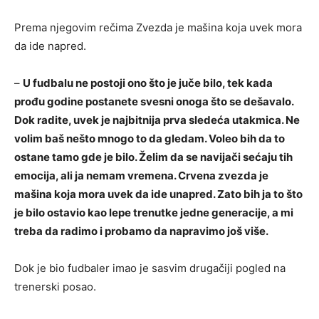
Prema njegovim rečima Zvezda je mašina koja uvek mora
da ide napred.
–
U fudbalu ne postoji ono što je juče bilo, tek kada
prođu godine postanete svesni onoga što se dešavalo.
Dok radite, uvek je najbitnija prva sledeća utakmica. Ne
volim baš nešto mnogo to da gledam. Voleo bih da to
ostane tamo gde je bilo. Želim da se navijači sećaju tih
emocija, ali ja nemam vremena. Crvena zvezda je
mašina koja mora uvek da ide unapred. Zato bih ja to što
je bilo ostavio kao lepe trenutke jedne generacije, a mi
treba da radimo i probamo da napravimo još više.
Dok je bio fudbaler imao je sasvim drugačiji pogled na
trenerski posao.