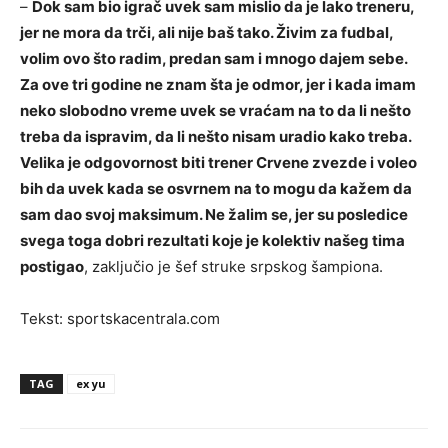
–
Dok sam bio igrač uvek sam mislio da je lako treneru,
jer ne mora da trči, ali nije baš tako. Živim za fudbal,
volim ovo što radim, predan sam i mnogo dajem sebe.
Za ove tri godine ne znam šta je odmor, jer i kada imam
neko slobodno vreme uvek se vraćam na to da li nešto
treba da ispravim, da li nešto nisam uradio kako treba.
Velika je odgovornost biti trener Crvene zvezde i voleo
bih da uvek kada se osvrnem na to mogu da kažem da
sam dao svoj maksimum. Ne žalim se, jer su posledice
svega toga dobri rezultati koje je kolektiv našeg tima
postigao
, zaključio je šef struke srpskog šampiona.
Tekst: sportskacentrala.com
TAG
ex yu