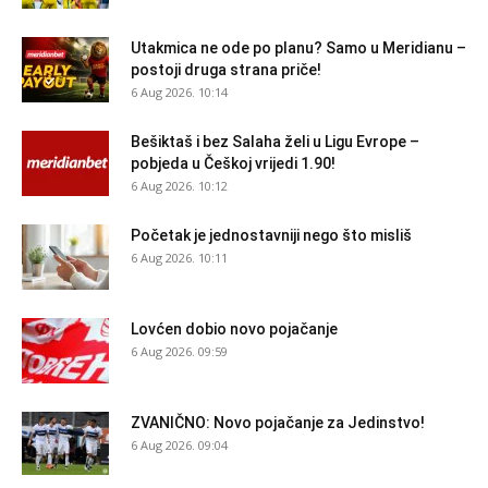
Utakmica ne ode po planu? Samo u Meridianu –
postoji druga strana priče!
6 Aug 2026. 10:14
Bešiktaš i bez Salaha želi u Ligu Evrope –
pobjeda u Češkoj vrijedi 1.90!
6 Aug 2026. 10:12
Početak je jednostavniji nego što misliš
6 Aug 2026. 10:11
Lovćen dobio novo pojačanje
6 Aug 2026. 09:59
ZVANIČNO: Novo pojačanje za Jedinstvo!
6 Aug 2026. 09:04