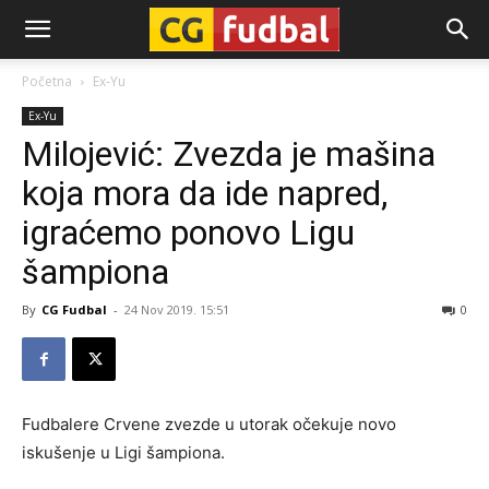
CG-
Početna
Ex-Yu
Ex-Yu
Fudbal
Milojević: Zvezda je mašina
koja mora da ide napred,
igraćemo ponovo Ligu
šampiona
By
CG Fudbal
-
24 Nov 2019. 15:51
0
Fudbalere Crvene zvezde u utorak očekuje novo
iskušenje u Ligi šampiona.