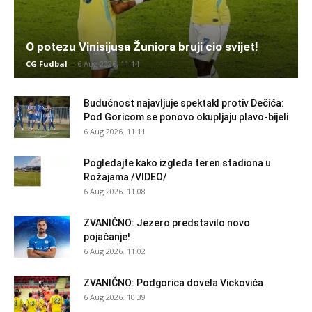
O potezu Vinisijusa Žuniora bruji cio svijet!
CG Fudbal
-
6 Aug 2026. 11:14
Budućnost najavljuje spektakl protiv Dečića:
Pod Goricom se ponovo okupljaju plavo-bijeli
6 Aug 2026. 11:11
Pogledajte kako izgleda teren stadiona u
Rožajama /VIDEO/
6 Aug 2026. 11:08
ZVANIČNO: Jezero predstavilo novo
pojačanje!
6 Aug 2026. 11:02
ZVANIČNO: Podgorica dovela Vickovića
6 Aug 2026. 10:39