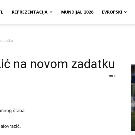
FL
REPREZENTACIJA
MUNDIJAL 2026
EVROPSKI
zadatku
zić na novom zadatku
0
ručnog štaba.
alovrazić.