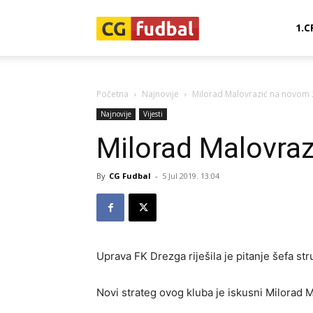
CG-
1.C
Fudbal
Početna
Najnovije
Milorad Malovrazić na novom 
Najnovije
Vijesti
Milorad Malovra
By
CG Fudbal
-
5 Jul 2019. 13:04
Uprava FK Drezga riješila je pitanje šefa st
Novi strateg ovog kluba je iskusni Milorad M