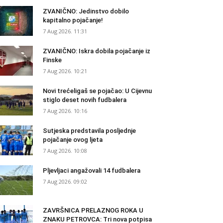
ZVANIČNO: Jedinstvo dobilo
kapitalno pojačanje!
7 Aug 2026. 11:31
ZVANIČNO: Iskra dobila pojačanje iz
Finske
7 Aug 2026. 10:21
Novi trećeligaš se pojačao: U Cijevnu
stiglo deset novih fudbalera
7 Aug 2026. 10:16
Sutjeska predstavila posljednje
pojačanje ovog ljeta
7 Aug 2026. 10:08
Pljevljaci angažovali 14 fudbalera
7 Aug 2026. 09:02
ZAVRŠNICA PRELAZNOG ROKA U
ZNAKU PETROVCA: Tri nova potpisa