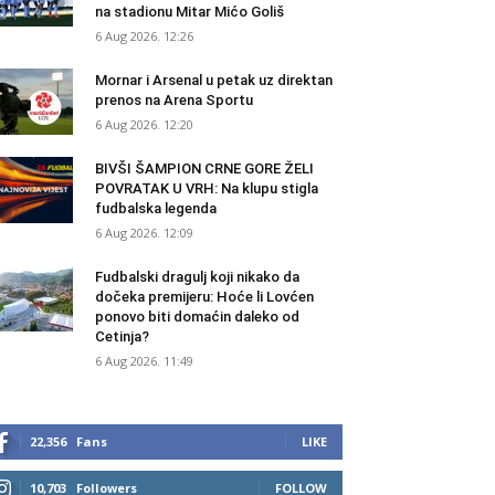
na stadionu Mitar Mićo Goliš
6 Aug 2026. 12:26
Mornar i Arsenal u petak uz direktan
prenos na Arena Sportu
6 Aug 2026. 12:20
BIVŠI ŠAMPION CRNE GORE ŽELI
POVRATAK U VRH: Na klupu stigla
fudbalska legenda
6 Aug 2026. 12:09
Fudbalski dragulj koji nikako da
dočeka premijeru: Hoće li Lovćen
ponovo biti domaćin daleko od
Cetinja?
6 Aug 2026. 11:49
22,356
Fans
LIKE
10,703
Followers
FOLLOW