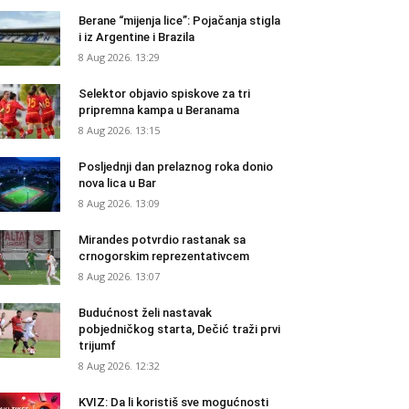
Berane “mijenja lice”: Pojačanja stigla
i iz Argentine i Brazila
8 Aug 2026. 13:29
Selektor objavio spiskove za tri
pripremna kampa u Beranama
8 Aug 2026. 13:15
Posljednji dan prelaznog roka donio
nova lica u Bar
8 Aug 2026. 13:09
Mirandes potvrdio rastanak sa
crnogorskim reprezentativcem
8 Aug 2026. 13:07
Budućnost želi nastavak
pobjedničkog starta, Dečić traži prvi
trijumf
8 Aug 2026. 12:32
KVIZ: Da li koristiš sve mogućnosti