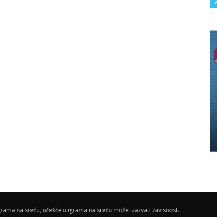
rama na sreću, učešće u igrama na sreću može izazvati zavisnost.