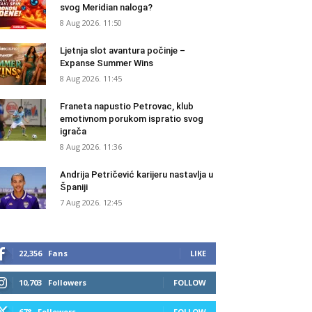
svog Meridian naloga?
8 Aug 2026. 11:50
Ljetnja slot avantura počinje –
Expanse Summer Wins
8 Aug 2026. 11:45
Franeta napustio Petrovac, klub
emotivnom porukom ispratio svog
igrača
8 Aug 2026. 11:36
Andrija Petričević karijeru nastavlja u
Španiji
7 Aug 2026. 12:45
22,356
Fans
LIKE
10,703
Followers
FOLLOW
678
Followers
FOLLOW