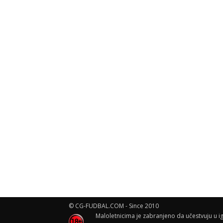
© CG-FUDBAL.COM - Since 2010
Maloletnicima je zabranjeno da učestvuju u ig