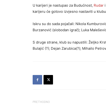
U karijeri je nastupao za Budućnost,
Rudar
i
karijeru će gotovo izvjesno nastaviti u klubu
Iskru su do sada pojačali: Nikola Kumburovi
Burzanović (slobodan igrač); Luka Malešević
S druge strane, klub su napustili: Željko Krs
Bulajić (?); Dejan Zarubica(?); Mihailo Petrović
PRETHODNO