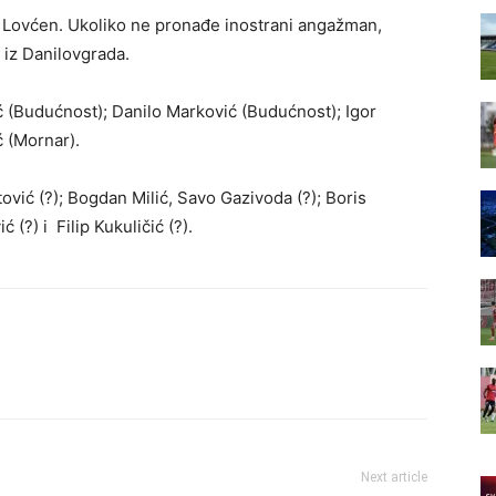
 Lovćen. Ukoliko ne pronađe inostrani angažman,
 iz Danilovgrada.
ć (Budućnost); Danilo Marković (Budućnost); Igor
 (Mornar).
tović (?); Bogdan Milić, Savo Gazivoda (?); Boris
 (?) i Filip Kukuličić (?).
Next article