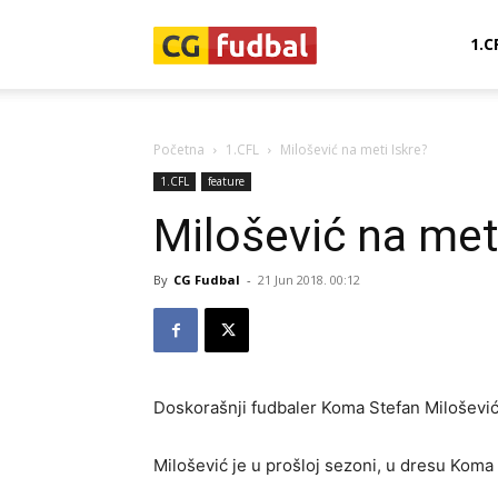
CG-
1.C
Fudbal
Početna
1.CFL
Milošević na meti Iskre?
1.CFL
feature
Milošević na met
By
CG Fudbal
-
21 Jun 2018. 00:12
Doskorašnji fudbaler Koma Stefan Milošević 
Milošević je u prošloj sezoni, u dresu Koma 