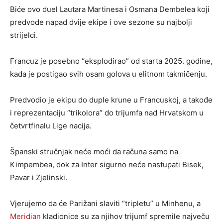
Biće ovo duel Lautara Martinesa i Osmana Dembelea koji
predvode napad dvije ekipe i ove sezone su najbolji
strijelci.
Francuz je posebno “eksplodirao” od starta 2025. godine,
kada je postigao svih osam golova u elitnom takmičenju.
Predvodio je ekipu do duple krune u Francuskoj, a takođe
i reprezentaciju “trikolora” do trijumfa nad Hrvatskom u
četvrtfinalu Lige nacija.
Španski stručnjak neće moći da računa samo na
Kimpembea, dok za Inter sigurno neće nastupati Bisek,
Pavar i Zjelinski.
Vjerujemo da će Parižani slaviti “tripletu” u Minhenu, a
Meridian
kladionice su za njihov trijumf spremile največu