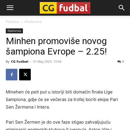
CG-
Početna
Kladionica
Kladionica
Fudbal
Minhen promoviše novog
šampiona Evrope – 2.25!
By
CG Fudbal
-
31 May 2025. 13:04
0
Minehen će peti put u istoriji biti domaćin finala Lige
šampiona, gdje će se večeras za trofej boriti ekipe Pari
Sen Žermena i Intera.
Pari Sen Žermen je do ove faze stigao zahvaljujuću
eliminaciji engleskih klubova (Liverpula, Aston Vile i