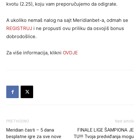
kvotu (2.25), koju vam preporučujemo da odigrate.
A ukoliko nemaš nalog na sajt Meridianbet-a, odmah se
REGISTRUJ
i ne propusti ovu priliku da osvojiš bonus
dobrodošlice.
Za više informacija, klikni
OVDJE
PRETHODNO
Next article
Meridian časti – 5 dana
FINALE LIGE ŠAMPIONA JE
besplatne igre za sve nove
TU!!! Tvoja predviđanja mogu