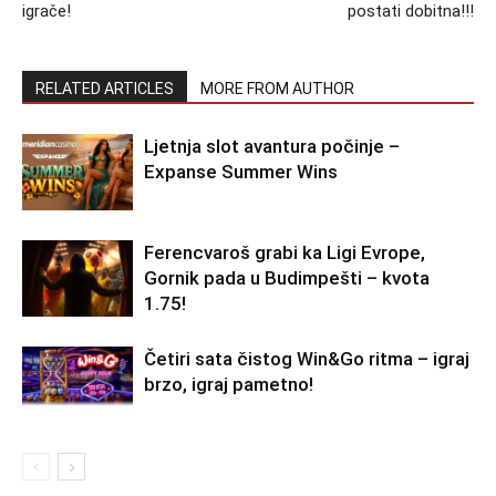
igrače!
postati dobitna!!!
RELATED ARTICLES
MORE FROM AUTHOR
Ljetnja slot avantura počinje –
Expanse Summer Wins
Ferencvaroš grabi ka Ligi Evrope,
Gornik pada u Budimpešti – kvota
1.75!
Četiri sata čistog Win&Go ritma – igraj
brzo, igraj pametno!