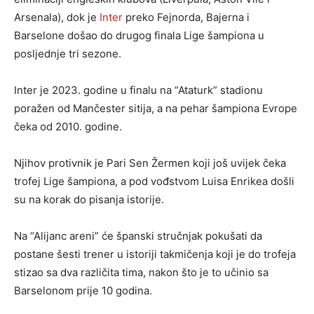
Arsenala), dok je
Inter
preko Fejnorda, Bajerna i
Barselone došao do drugog finala Lige šampiona u
posljednje tri sezone.
Inter je 2023. godine u finalu na “Ataturk” stadionu
poražen od Mančester sitija, a na pehar šampiona Evrope
čeka od 2010. godine.
Njihov protivnik je Pari Sen Žermen koji još uvijek čeka
trofej Lige šampiona, a pod vođstvom Luisa Enrikea došli
su na korak do pisanja istorije.
Na “Alijanc areni” će španski stručnjak pokušati da
postane šesti trener u istoriji takmičenja koji je do trofeja
stizao sa dva različita tima, nakon što je to učinio sa
Barselonom prije 10 godina.