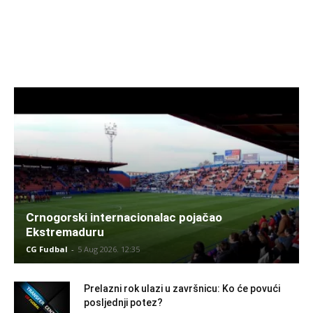
Crnogorski internacionalac pojačao
Ekstremaduru
CG Fudbal
-
5 Aug 2026. 12:35
Prelazni rok ulazi u završnicu: Ko će povući
posljednji potez?