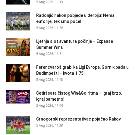
5 Aug 2026. 12:13
Radonjić nakon pobjede u derbiju: Nema
euforije, tek smo počeli
5 Aug 2026. 11:56
Ljetnja slot avantura počinje – Expanse
Summer Wins
5 Aug 2026. 11:51
Ferencvaroš grabi ka Ligi Evrope, Gornik pada u
Budimpešti – kvota 1.75!
5 Aug 2026. 11:48
Četiri sata čistog Win&Go ritma – igraj brzo,
igraj pametno!
5 Aug 2026. 11:46
Crnogorski reprezentativac pojačao Rakov
5 Aug 2026. 11:38