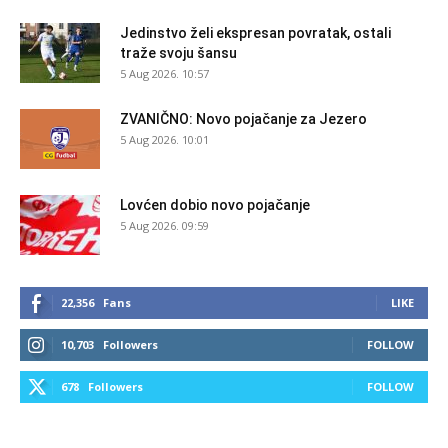
Jedinstvo želi ekspresan povratak, ostali
traže svoju šansu
5 Aug 2026. 10:57
ZVANIČNO: Novo pojačanje za Jezero
5 Aug 2026. 10:01
Lovćen dobio novo pojačanje
5 Aug 2026. 09:59
22,356
Fans
LIKE
10,703
Followers
FOLLOW
678
Followers
FOLLOW