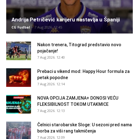
Andrija Petričević karijeru nastavlja u Španiji
CG Fudbal
-
7 Aug 2026. 12:45
Nakon trenera, Titograd predstavio novo
pojačanje!
7 Aug 2026. 12:40
Prebaci u vikend mod: Happy Hour formula za
petak popodne
7 Aug 2026. 12:14
NOVA OPCIJA ZAMJENA+ DONOSI VEĆU
FLEKSIBILNOST TOKOM UTAKMICE
7 Aug 2026. 12:13
Čelnici starobarske Sloge: U sezoni pred nama
borba za viši rang takmičenja
7 Aug 2026. 12:09