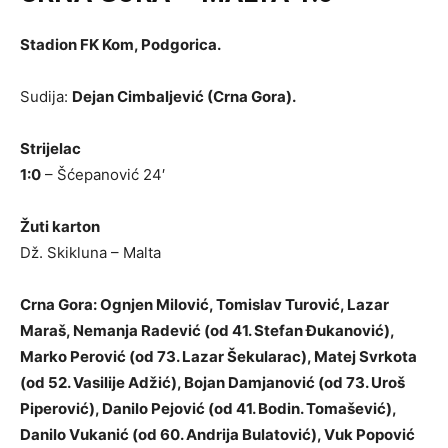
Stadion FK Kom, Podgorica.
Sudija:
Dejan Cimbaljević (Crna Gora).
Strijelac
1:0
– Šćepanović 24′
Žuti karton
Dž. Skikluna – Malta
Crna Gora: Ognjen Milović, Tomislav Turović, Lazar
Maraš, Nemanja Radević (od 41. Stefan Đukanović),
Marko Perović (od 73. Lazar Šekularac), Matej Svrkota
(od 52. Vasilije Adžić), Bojan Damjanović (od 73. Uroš
Piperović), Danilo Pejović (od 41. Bodin. Tomašević),
Danilo Vukanić (od 60. Andrija Bulatović), Vuk Popović