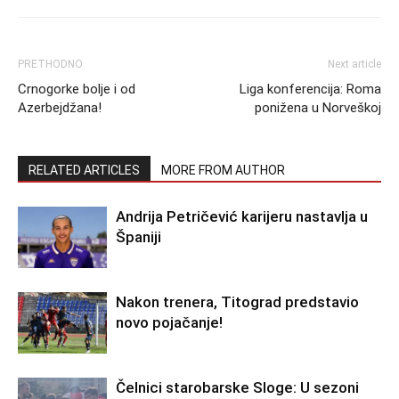
PRETHODNO
Next article
Crnogorke bolje i od
Liga konferencija: Roma
Azerbejdžana!
ponižena u Norveškoj
RELATED ARTICLES
MORE FROM AUTHOR
Andrija Petričević karijeru nastavlja u
Španiji
Nakon trenera, Titograd predstavio
novo pojačanje!
Čelnici starobarske Sloge: U sezoni