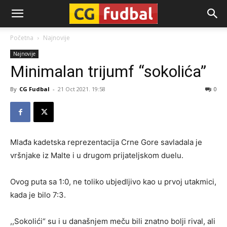
CG-
Početna
Najnovije
Najnovije
Fudbal
Minimalan trijumf “sokolića”
By
CG Fudbal
-
21 Oct 2021. 19:58
0
Mlađa kadetska reprezentacija Crne Gore savladala je
vršnjake iz Malte i u drugom prijateljskom duelu.
Ovog puta sa 1:0, ne toliko ubjedljivo kao u prvoj utakmici,
kada je bilo 7:3.
,,Sokolići“ su i u današnjem meču bili znatno bolji rival, ali