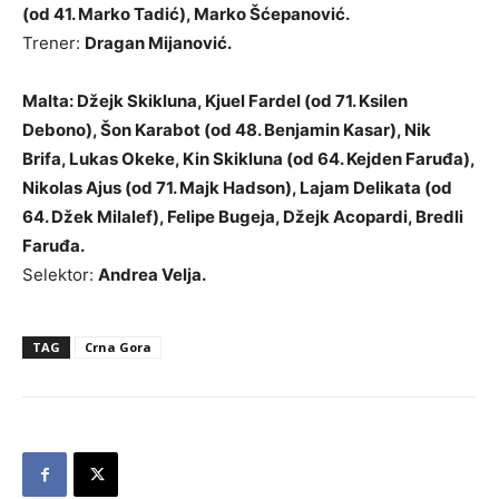
(od 41. Marko Tadić), Marko Šćepanović.
Trener:
Dragan Mijanović.
Malta: Džejk Skikluna, Kjuel Fardel (od 71. Ksilen
Debono), Šon Karabot (od 48. Benjamin Kasar), Nik
Brifa, Lukas Okeke, Kin Skikluna (od 64. Kejden Faruđa),
Nikolas Ajus (od 71. Majk Hadson), Lajam Delikata (od
64. Džek Milalef), Felipe Bugeja, Džejk Acopardi, Bredli
Faruđa.
Selektor:
Andrea Velja.
TAG
Crna Gora