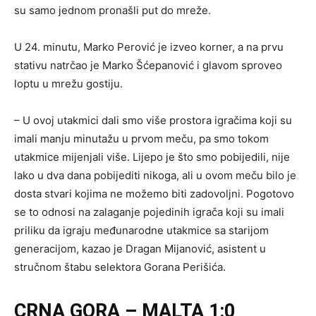
su samo jednom pronašli put do mreže.
U 24. minutu, Marko Perović je izveo korner, a na prvu
stativu natrčao je Marko Šćepanović i glavom sproveo
loptu u mrežu gostiju.
– U ovoj utakmici dali smo više prostora igračima koji su
imali manju minutažu u prvom meču, pa smo tokom
utakmice mijenjali više. Lijepo je što smo pobijedili, nije
lako u dva dana pobijediti nikoga, ali u ovom meču bilo je
dosta stvari kojima ne možemo biti zadovoljni. Pogotovo
se to odnosi na zalaganje pojedinih igrača koji su imali
priliku da igraju međunarodne utakmice sa starijom
generacijom, kazao je Dragan Mijanović, asistent u
stručnom štabu selektora Gorana Perišića.
CRNA GORA – MALTA 1:0