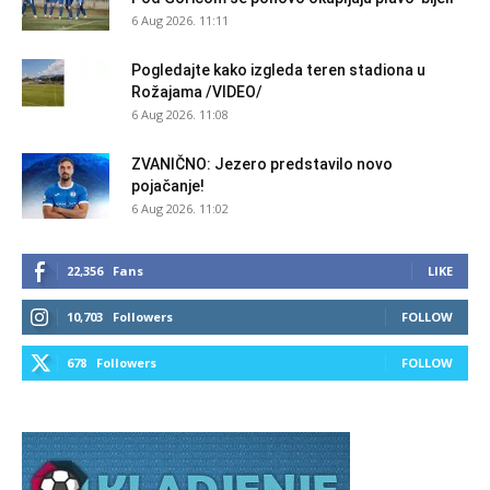
6 Aug 2026. 11:11
Pogledajte kako izgleda teren stadiona u
Rožajama /VIDEO/
6 Aug 2026. 11:08
ZVANIČNO: Jezero predstavilo novo
pojačanje!
6 Aug 2026. 11:02
22,356
Fans
LIKE
10,703
Followers
FOLLOW
678
Followers
FOLLOW