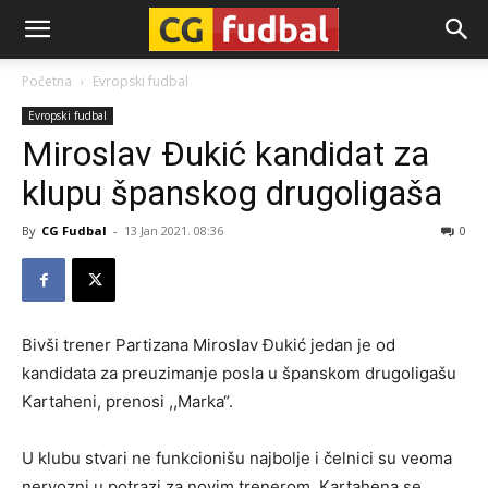
CG-
Početna
Evropski fudbal
Evropski fudbal
Fudbal
Miroslav Đukić kandidat za
klupu španskog drugoligaša
By
CG Fudbal
-
13 Jan 2021. 08:36
0
Bivši trener Partizana Miroslav Đukić jedan je od
kandidata za preuzimanje posla u španskom drugoligašu
Kartaheni, prenosi ,,Marka“.
U klubu stvari ne funkcionišu najbolje i čelnici su veoma
nervozni u potrazi za novim trenerom. Kartahena se