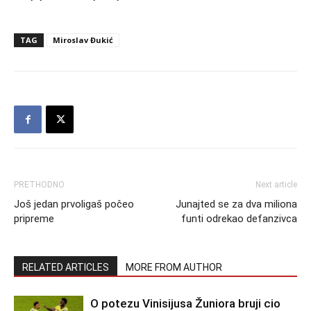
TAG
Miroslav Đukić
PRETHODNO
Next article
Još jedan prvoligaš počeo
Junajted se za dva miliona
pripreme
funti odrekao defanzivca
RELATED ARTICLES
MORE FROM AUTHOR
O potezu Vinisijusa Žuniora bruji cio