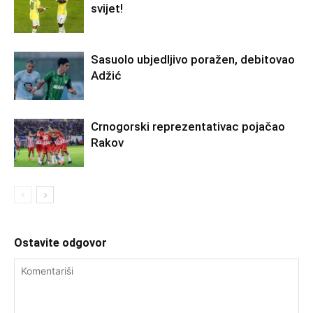
svijet!
Sasuolo ubjedljivo poražen, debitovao
Adžić
Crnogorski reprezentativac pojačao
Rakov
Ostavite odgovor