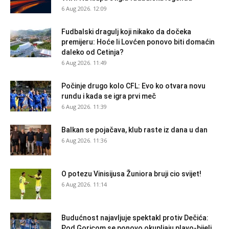
6 Aug 2026. 12:09
Fudbalski dragulj koji nikako da dočeka
premijeru: Hoće li Lovćen ponovo biti domaćin
daleko od Cetinja?
6 Aug 2026. 11:49
Počinje drugo kolo CFL: Evo ko otvara novu
rundu i kada se igra prvi meč
6 Aug 2026. 11:39
Balkan se pojačava, klub raste iz dana u dan
6 Aug 2026. 11:36
O potezu Vinisijusa Žuniora bruji cio svijet!
6 Aug 2026. 11:14
Budućnost najavljuje spektakl protiv Dečića:
Pod Goricom se ponovo okupljaju plavo-bijeli