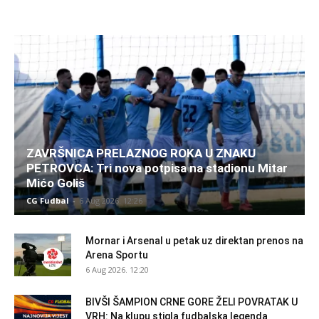
ZAVRŠNICA PRELAZNOG ROKA U ZNAKU
PETROVCA: Tri nova potpisa na stadionu Mitar
Mićo Goliš
CG Fudbal
-
6 Aug 2026. 12:26
Mornar i Arsenal u petak uz direktan prenos na
Arena Sportu
6 Aug 2026. 12:20
BIVŠI ŠAMPION CRNE GORE ŽELI POVRATAK U
VRH: Na klupu stigla fudbalska legenda