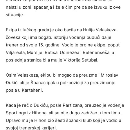
nalazi u zoni ispadanja i žele čim pre da se izvuku iz ove
situacije.
Ekipa iz lučkog grada je oko bacila na Hulija Velaskeza,
čoveka koji ima bogatu istoriju vođenja budući da je
trener od svoje 15. godine! Vodio je brojne ekipe, poput
Viljareala, Mursije, Betisa, Udinezea i Belenenseša, a
poslednja stanica bila mu je Viktorija Setubal.
Osim Velaskeza, ekipu bi mogao da preuzme i Miroslav
Đukić, ali je Španac ipak u pol-poziciji za preuzimanje
posla u Kartaheni.
Kada je reč o Đukiću, posle Partizana, preuzeo je vođenje
Sportinga iz Hihona, ali se nije dugo zadržao u tom timu.
Upravo mu je Hihon bio šesti španski klub koji je vodio u
svojoj trenerskoj karijeri.