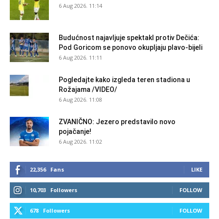
6 Aug 2026. 11:14
Budućnost najavljuje spektakl protiv Dečića:
Pod Goricom se ponovo okupljaju plavo-bijeli
6 Aug 2026. 11:11
Pogledajte kako izgleda teren stadiona u
Rožajama /VIDEO/
6 Aug 2026. 11:08
ZVANIČNO: Jezero predstavilo novo
pojačanje!
6 Aug 2026. 11:02
22,356
Fans
LIKE
10,703
Followers
FOLLOW
678
Followers
FOLLOW