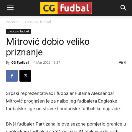
CG-
Početna
Evropski fudbal
Evropski fudbal
Fudbal
Mitrović dobio veliko
priznanje
By
CG Fudbal
-
4 Mar 2022. 19:27
0
Srpski reprezentativac i fudbaler Fulama Aleksandar
Mitrović proglašen je za najboljeg fudbalera Engleske
fudbalske lige od strane Londonske fudbalske nagrade.
Bivši fudbaler Partizana je ove sezone pomjerio granice u
engleskom fudbalu i sa 34 gola na 31 utakmici do sada