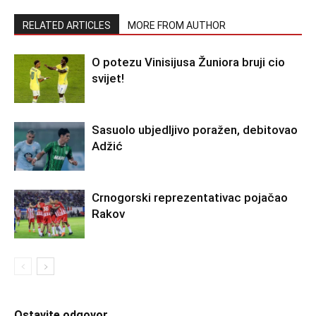
RELATED ARTICLES
MORE FROM AUTHOR
O potezu Vinisijusa Žuniora bruji cio
svijet!
Sasuolo ubjedljivo poražen, debitovao
Adžić
Crnogorski reprezentativac pojačao
Rakov
Ostavite odgovor