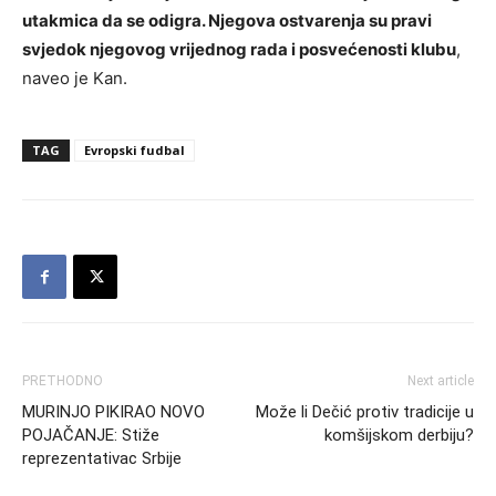
utakmica da se odigra. Njegova ostvarenja su pravi
svjedok njegovog vrijednog rada i posvećenosti klubu
,
naveo je Kan.
TAG
Evropski fudbal
PRETHODNO
Next article
MURINJO PIKIRAO NOVO
Može li Dečić protiv tradicije u
POJAČANJE: Stiže
komšijskom derbiju?
reprezentativac Srbije