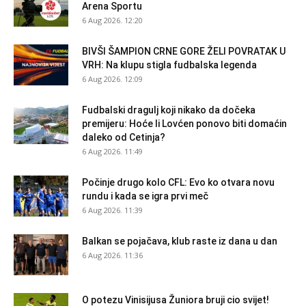
Arena Sportu
6 Aug 2026. 12:20
BIVŠI ŠAMPION CRNE GORE ŽELI POVRATAK U
VRH: Na klupu stigla fudbalska legenda
6 Aug 2026. 12:09
Fudbalski dragulj koji nikako da dočeka
premijeru: Hoće li Lovćen ponovo biti domaćin
daleko od Cetinja?
6 Aug 2026. 11:49
Počinje drugo kolo CFL: Evo ko otvara novu
rundu i kada se igra prvi meč
6 Aug 2026. 11:39
Balkan se pojačava, klub raste iz dana u dan
6 Aug 2026. 11:36
O potezu Vinisijusa Žuniora bruji cio svijet!