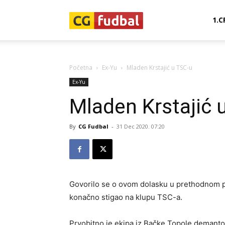
CG-
1.C
Fudbal
Početna
Ex-Yu
Mladen Krstajić u TSC-u
Ex-Yu
Mladen Krstajić 
By
CG Fudbal
-
31 Dec 2020. 07:20
Govorilo se o ovom dolasku u prethodnom per
konačno stigao na klupu TSC-a.
Prvobitno je ekipa iz Bačke Topole demantov