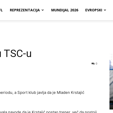
FL
REPREZENTACIJA
MUNDIJAL 2026
EVROPSKI
u TSC-u
0
iodu, a Sport klub javlja da je Mladen Krstajić
ala navode da je Krstajić postao trener, već da postoji