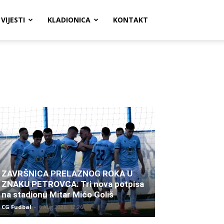
VIJESTI
KLADIONICA
KONTAKT
ZAVRŠNICA PRELAZNOG ROKA U
ZNAKU PETROVCA: Tri nova potpisa
na stadionu Mitar Mićo Goliš
CG Fudbal
-
6 Aug 2026. 12:26