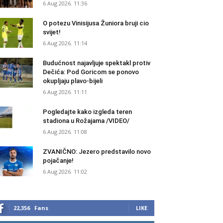
6 Aug 2026. 11:36
O potezu Vinisijusa Žuniora bruji cio
svijet!
6 Aug 2026. 11:14
Budućnost najavljuje spektakl protiv
Dečića: Pod Goricom se ponovo
okupljaju plavo-bijeli
6 Aug 2026. 11:11
Pogledajte kako izgleda teren
stadiona u Rožajama /VIDEO/
6 Aug 2026. 11:08
ZVANIČNO: Jezero predstavilo novo
pojačanje!
6 Aug 2026. 11:02
22,356
Fans
LIKE