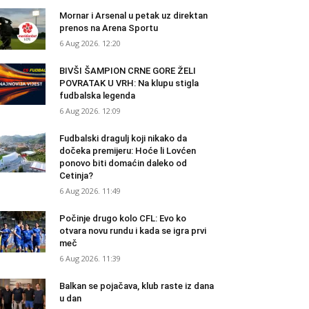
Mornar i Arsenal u petak uz direktan
prenos na Arena Sportu
6 Aug 2026. 12:20
BIVŠI ŠAMPION CRNE GORE ŽELI
POVRATAK U VRH: Na klupu stigla
fudbalska legenda
6 Aug 2026. 12:09
Fudbalski dragulj koji nikako da
dočeka premijeru: Hoće li Lovćen
ponovo biti domaćin daleko od
Cetinja?
6 Aug 2026. 11:49
Počinje drugo kolo CFL: Evo ko
otvara novu rundu i kada se igra prvi
meč
6 Aug 2026. 11:39
Balkan se pojačava, klub raste iz dana
u dan