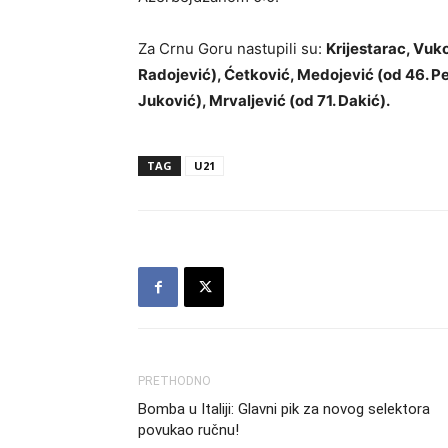
Za Crnu Goru nastupili su:
Krijestarac, Vuko
Radojević), Ćetković, Medojević (od 46. Pe
Juković), Mrvaljević (od 71. Dakić).
TAG
U21
PRETHODNO
Bomba u Italiji: Glavni pik za novog selektora
povukao ručnu!