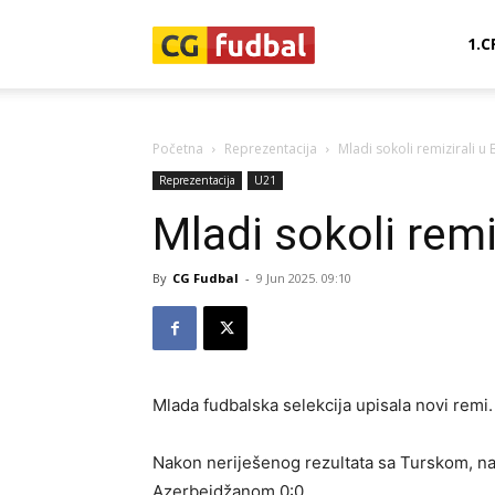
CG-
1.C
Fudbal
Početna
Reprezentacija
Mladi sokoli remizirali u
Reprezentacija
U21
Mladi sokoli remi
By
CG Fudbal
-
9 Jun 2025. 09:10
Mlada fudbalska selekcija upisala novi remi.
Nakon neriješenog rezultata sa Turskom, naš
Azerbejdžanom 0:0.