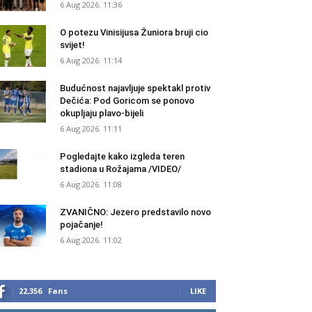
6 Aug 2026. 11:36
O potezu Vinisijusa Žuniora bruji cio
svijet!
6 Aug 2026. 11:14
Budućnost najavljuje spektakl protiv
Dečića: Pod Goricom se ponovo
okupljaju plavo-bijeli
6 Aug 2026. 11:11
Pogledajte kako izgleda teren
stadiona u Rožajama /VIDEO/
6 Aug 2026. 11:08
ZVANIČNO: Jezero predstavilo novo
pojačanje!
6 Aug 2026. 11:02
22,356
Fans
LIKE