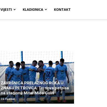
VIJESTI
KLADIONICA
KONTAKT
ZAVRŠNICA PRELAZNOG ROKA U
ZNAKU PETROVCA: Tri nova potpisa
na stadionu Mitar Mićo Goliš
CG Fudbal
-
6 Aug 2026. 12:26