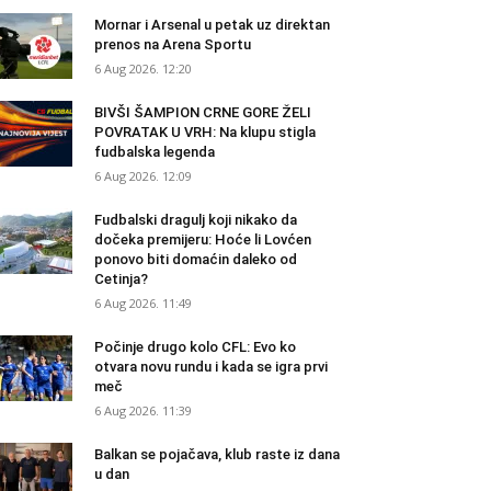
Mornar i Arsenal u petak uz direktan
prenos na Arena Sportu
6 Aug 2026. 12:20
BIVŠI ŠAMPION CRNE GORE ŽELI
POVRATAK U VRH: Na klupu stigla
fudbalska legenda
6 Aug 2026. 12:09
Fudbalski dragulj koji nikako da
dočeka premijeru: Hoće li Lovćen
ponovo biti domaćin daleko od
Cetinja?
6 Aug 2026. 11:49
Počinje drugo kolo CFL: Evo ko
otvara novu rundu i kada se igra prvi
meč
6 Aug 2026. 11:39
Balkan se pojačava, klub raste iz dana
u dan