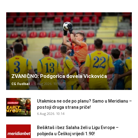
ZVANIČNO: Podgorica dovela Vickovića
CG Fudbal
-
6 Aug 2026. 10:39
Utakmica ne ode po planu? Samo u Meridianu –
postoji druga strana priče!
6 Aug 2026. 10:14
Bešiktaš i bez Salaha želi u Ligu Evrope –
pobjeda u Češkoj vrijedi 1.90!