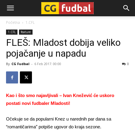
CG-
Početna
1.CFL
1.CFL
feature
Fudbal
FLEŠ: Mladost dobija veliko
pojačanje u napadu
By
CG Fudbal
-
6 Feb 2017. 00:00
0
Kao i što smo najavljivali – Ivan Knežević će uskoro
postati novi fudbaler Mladosti
!
Očekuje se da popularni Knez u narednih par dana sa
“romantičarima” potpiše ugovor do kraja sezone.