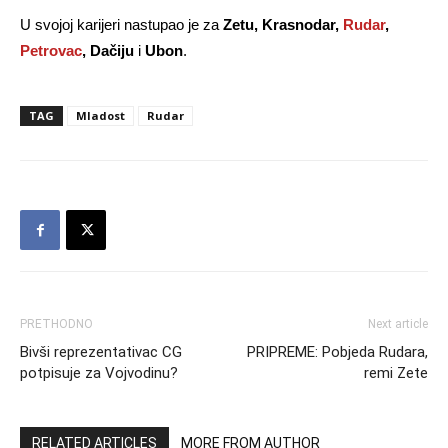
U svojoj karijeri nastupao je za
Zetu, Krasnodar,
Rudar
,
Petrovac
, Dačiju
i
Ubon
.
TAG
Mladost
Rudar
PRETHODNO
Next article
Bivši reprezentativac CG
PRIPREME: Pobjeda Rudara,
potpisuje za Vojvodinu?
remi Zete
RELATED ARTICLES
MORE FROM AUTHOR