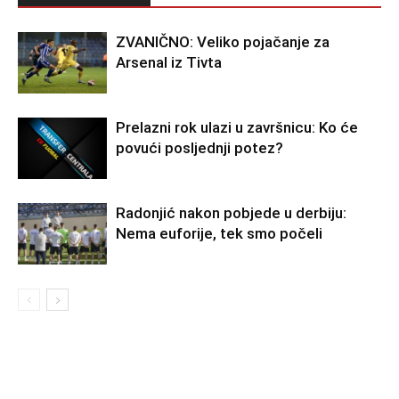
ZVANIČNO: Veliko pojačanje za
Arsenal iz Tivta
Prelazni rok ulazi u završnicu: Ko će
povući posljednji potez?
Radonjić nakon pobjede u derbiju:
Nema euforije, tek smo počeli