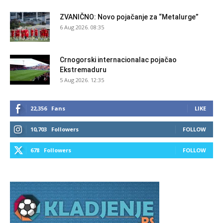
ZVANIČNO: Novo pojačanje za “Metalurge”
6 Aug 2026. 08:35
Crnogorski internacionalac pojačao
Ekstremaduru
5 Aug 2026. 12:35
22,356
Fans
LIKE
10,703
Followers
FOLLOW
678
Followers
FOLLOW