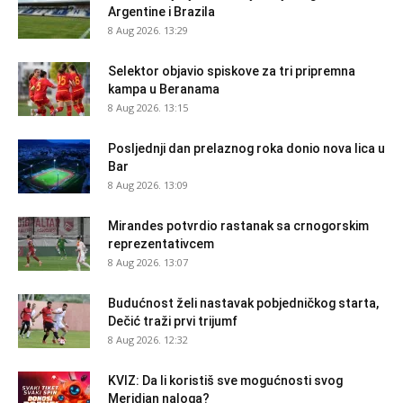
Argentine i Brazila
8 Aug 2026. 13:29
Selektor objavio spiskove za tri pripremna
kampa u Beranama
8 Aug 2026. 13:15
Posljednji dan prelaznog roka donio nova lica u
Bar
8 Aug 2026. 13:09
Mirandes potvrdio rastanak sa crnogorskim
reprezentativcem
8 Aug 2026. 13:07
Budućnost želi nastavak pobjedničkog starta,
Dečić traži prvi trijumf
8 Aug 2026. 12:32
KVIZ: Da li koristiš sve mogućnosti svog
Meridian naloga?