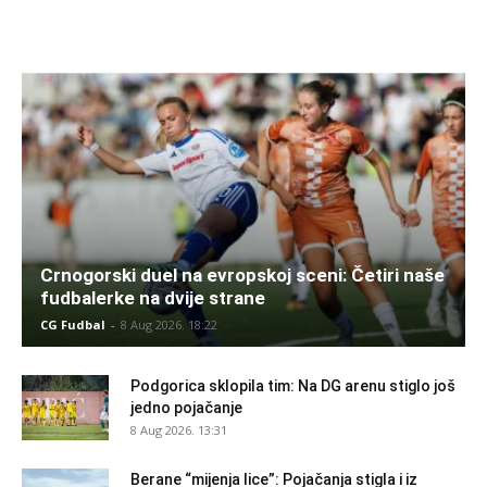
Crnogorski duel na evropskoj sceni: Četiri naše
fudbalerke na dvije strane
CG Fudbal
-
8 Aug 2026. 18:22
Podgorica sklopila tim: Na DG arenu stiglo još
jedno pojačanje
8 Aug 2026. 13:31
Berane “mijenja lice”: Pojačanja stigla i iz