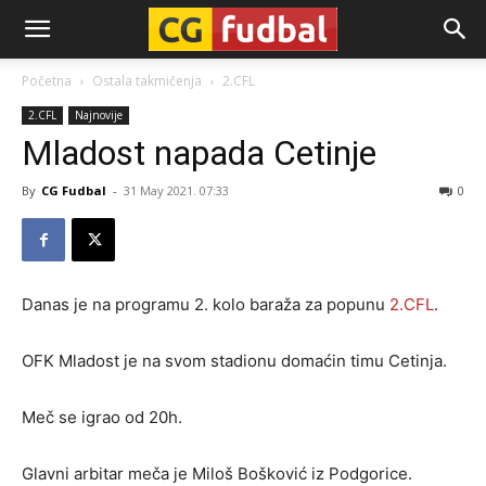
CG-
Početna
Ostala takmičenja
2.CFL
2.CFL
Najnovije
Fudbal
Mladost napada Cetinje
By
CG Fudbal
-
31 May 2021. 07:33
0
Danas je na programu 2. kolo baraža za popunu
2.CFL
.
OFK Mladost je na svom stadionu domaćin timu Cetinja.
Meč se igrao od 20h.
Glavni arbitar meča je Miloš Bošković iz Podgorice.