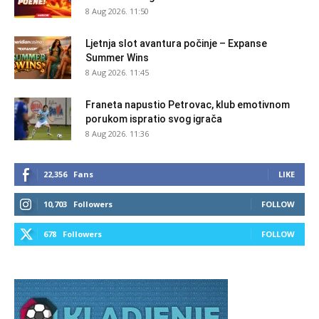
8 Aug 2026. 11:50
Ljetnja slot avantura počinje – Expanse
Summer Wins
8 Aug 2026. 11:45
Franeta napustio Petrovac, klub emotivnom
porukom ispratio svog igrača
8 Aug 2026. 11:36
22,356
Fans
LIKE
10,703
Followers
FOLLOW
678
Followers
FOLLOW