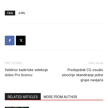
TAG
2.CFL
PRETHODNO
Next article
Selektor kadetske selekcije
Predsjednik CG osudio
dobio Pro licencu
sinoćnje skandiranje jedne
grupe navijača
RELATED ARTICLES
MORE FROM AUTHOR