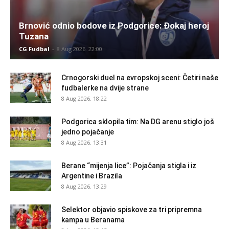
Brnović odnio bodove iz Podgorice: Đokaj heroj
Tuzana
CG Fudbal
-
8 Aug 2026. 22:00
Crnogorski duel na evropskoj sceni: Četiri naše
fudbalerke na dvije strane
8 Aug 2026. 18:22
Podgorica sklopila tim: Na DG arenu stiglo još
jedno pojačanje
8 Aug 2026. 13:31
Berane “mijenja lice”: Pojačanja stigla i iz
Argentine i Brazila
8 Aug 2026. 13:29
Selektor objavio spiskove za tri pripremna
kampa u Beranama