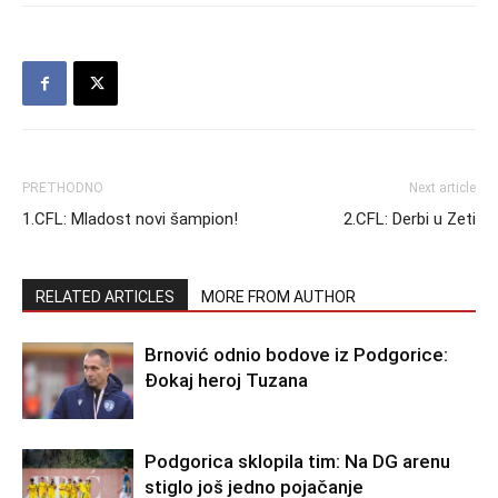
PRETHODNO
Next article
1.CFL: Mladost novi šampion!
2.CFL: Derbi u Zeti
RELATED ARTICLES
MORE FROM AUTHOR
Brnović odnio bodove iz Podgorice:
Đokaj heroj Tuzana
Podgorica sklopila tim: Na DG arenu
stiglo još jedno pojačanje