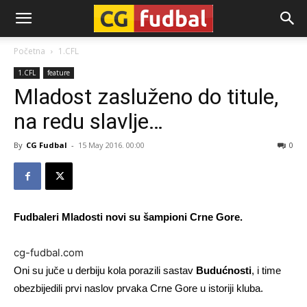
CG-
Početna
1.CFL
1.CFL
feature
Fudbal
Mladost zasluženo do titule,
na redu slavlje…
By
CG Fudbal
-
15 May 2016. 00:00
0
Fudbaleri Mladosti novi su šampioni Crne Gore.
cg-fudbal.com
Oni su juče u derbiju kola porazili sastav
Budućnosti
, i time
obezbijedili prvi naslov prvaka Crne Gore u istoriji kluba.