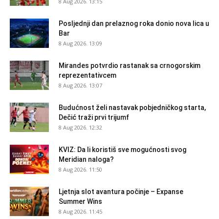
8 Aug 2026. 13:15
Posljednji dan prelaznog roka donio nova lica u
Bar
8 Aug 2026. 13:09
Mirandes potvrdio rastanak sa crnogorskim
reprezentativcem
8 Aug 2026. 13:07
Budućnost želi nastavak pobjedničkog starta,
Dečić traži prvi trijumf
8 Aug 2026. 12:32
KVIZ: Da li koristiš sve mogućnosti svog
Meridian naloga?
8 Aug 2026. 11:50
Ljetnja slot avantura počinje – Expanse
Summer Wins
8 Aug 2026. 11:45