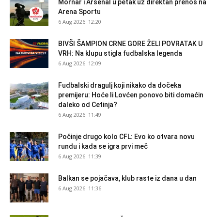
Mornar i Arsenal u petak uz direktan prenos na
Arena Sportu
6 Aug 2026. 12:20
BIVŠI ŠAMPION CRNE GORE ŽELI POVRATAK U
VRH: Na klupu stigla fudbalska legenda
6 Aug 2026. 12:09
Fudbalski dragulj koji nikako da dočeka
premijeru: Hoće li Lovćen ponovo biti domaćin
daleko od Cetinja?
6 Aug 2026. 11:49
Počinje drugo kolo CFL: Evo ko otvara novu
rundu i kada se igra prvi meč
6 Aug 2026. 11:39
Balkan se pojačava, klub raste iz dana u dan
6 Aug 2026. 11:36