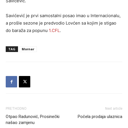
Savićević.
Savićević je prvi samostalni posao imao u Internacionalu,
a prošle sezone je predvodio Lovćen sa kojim je stigao
do baraža za popunu
1.CFL
.
TAG
Mornar
PRETHODNO
Next article
Otpao Radunović, Prosinečki
Počela prodaja ulaznica
našao zamjenu