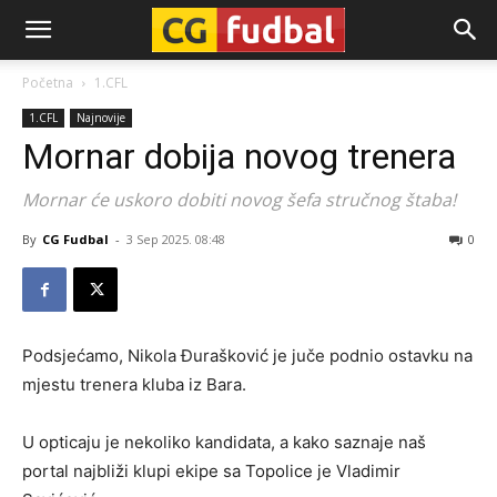
CG-
Početna
1.CFL
1.CFL
Najnovije
Fudbal
Mornar dobija novog trenera
Mornar će uskoro dobiti novog šefa stručnog štaba!
By
CG Fudbal
-
3 Sep 2025. 08:48
0
Podsjećamo, Nikola Đurašković je juče podnio ostavku na
mjestu trenera kluba iz Bara.
U opticaju je nekoliko kandidata, a kako saznaje naš
portal najbliži klupi ekipe sa Topolice je Vladimir