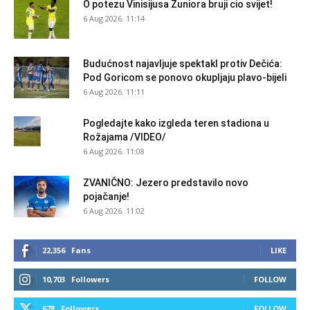
O potezu Vinisijusa Žuniora bruji cio svijet!
6 Aug 2026. 11:14
Budućnost najavljuje spektakl protiv Dečića:
Pod Goricom se ponovo okupljaju plavo-bijeli
6 Aug 2026. 11:11
Pogledajte kako izgleda teren stadiona u
Rožajama /VIDEO/
6 Aug 2026. 11:08
ZVANIČNO: Jezero predstavilo novo
pojačanje!
6 Aug 2026. 11:02
22,356
Fans
LIKE
10,703
Followers
FOLLOW
678
Followers
FOLLOW