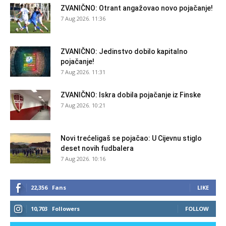
ZVANIČNO: Otrant angažovao novo pojačanje!
7 Aug 2026. 11:36
ZVANIČNO: Jedinstvo dobilo kapitalno
pojačanje!
7 Aug 2026. 11:31
ZVANIČNO: Iskra dobila pojačanje iz Finske
7 Aug 2026. 10:21
Novi trećeligaš se pojačao: U Cijevnu stiglo
deset novih fudbalera
7 Aug 2026. 10:16
22,356
Fans
LIKE
10,703
Followers
FOLLOW