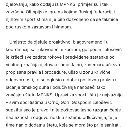
djelovanju, kako dodaju iz MPNKS, primjer su i tek
završene Olimpijske igre na kojima Ruskoj federaciji i
njihovim sportistima nije bilo dozvoljeno da se takmiče
pod ruskom zastavom i himnom.
– Umjesto da djeluje proaktivno, blagovremeno i u
koordinaciji sa rukovodećim kadrom, gospodin Lalošević
je kršeći sve zadate rokove i predviđene sastanke od
vitalnog značaja djelovao samostalno, zanemarujući sva
propisana pravila i procedure, ušao u zonu krivične
odgovornosti, te se oglušio o dobru poslovnu praksu i
jačanje timskog duha i odlučivanja nanoseći tako
značajnu štetu MPNKS, Upravi za sport i što je najvažnije
– svim sportistima u Crnoj Gori. Gospodin Lalošević
supstituisao je pravo i nije poštovao jasno razgraničenje
nadležnosti i odgovornosti u sistemu odlučivanja, te je
time nanio dodatnu štetu, koja se mora što prije sanirati,