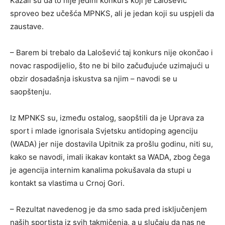
Kazali su da to nije jedini konkurs koji je Lalošević
sproveo bez učešća MPNKS, ali je jedan koji su uspjeli da
zaustave.
– Barem bi trebalo da Lalošević taj konkurs nije okončao i
novac raspodijelio, što ne bi bilo začuđujuće uzimajući u
obzir dosadašnja iskustva sa njim – navodi se u
saopštenju.
Iz MPNKS su, između ostalog, saopštili da je Uprava za
sport i mlade ignorisala Svjetsku antidoping agenciju
(WADA) jer nije dostavila Upitnik za prošlu godinu, niti su,
kako se navodi, imali ikakav kontakt sa WADA, zbog čega
je agencija internim kanalima pokušavala da stupi u
kontakt sa vlastima u Crnoj Gori.
– Rezultat navedenog je da smo sada pred isključenjem
naših sportista iz svih takmičenja, a u slučaju da nas ne