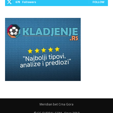
678
Followers
FOLLOW
Meridian bet Crna Gora