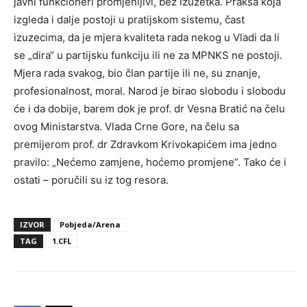
javni funkcioneri promjenljivi, bez izuzetka. Praksa koja
izgleda i dalje postoji u pratijskom sistemu, čast
izuzecima, da je mjera kvaliteta rada nekog u Vladi da li
se „dira“ u partijsku funkciju ili ne za MPNKS ne postoji.
Mjera rada svakog, bio član partije ili ne, su znanje,
profesionalnost, moral. Narod je birao slobodu i slobodu
će i da dobije, barem dok je prof. dr Vesna Bratić na čelu
ovog Ministarstva. Vlada Crne Gore, na čelu sa
premijerom prof. dr Zdravkom Krivokapićem ima jedno
pravilo: „Nećemo zamjene, hoćemo promjene“. Tako će i
ostati – poručili su iz tog resora.
IZVOR
Pobjeda/Arena
TAG
1.CFL