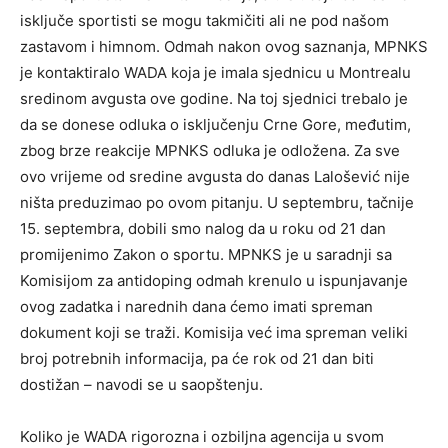
isključe sportisti se mogu takmičiti ali ne pod našom
zastavom i himnom. Odmah nakon ovog saznanja, MPNKS
je kontaktiralo WADA koja je imala sjednicu u Montrealu
sredinom avgusta ove godine. Na toj sjednici trebalo je
da se donеse odluka o isključenju Crne Gore, međutim,
zbog brze reakcije MPNKS odluka je odložena. Za sve
ovo vrijeme od sredine avgusta do danas Lalošević nije
ništa preduzimao po ovom pitanju. U septembru, tačnije
15. septembra, dobili smo nalog da u roku od 21 dan
promijenimo Zakon o sportu. MPNKS je u saradnji sa
Komisijom za antidoping odmah krenulo u ispunjavanje
ovog zadatka i narednih dana ćemo imati spreman
dokument koji se traži. Komisija već ima spreman veliki
broj potrebnih informacija, pa će rok od 21 dan biti
dostižan – navodi se u saopštenju.
Koliko je WADA rigorozna i ozbiljna agencija u svom