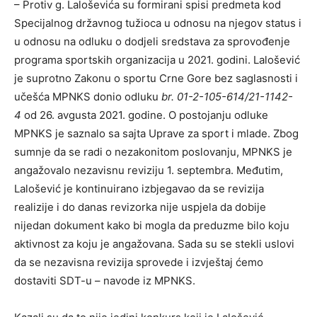
– Protiv g. Laloševića su formirani spisi predmeta kod
Specijalnog državnog tužioca u odnosu na njegov status i
u odnosu na odluku o dodjeli sredstava za sprovođenje
programa sportskih organizacija u 2021. godini. Lalošević
je suprotno Zakonu o sportu Crne Gore bez saglasnosti i
učešća MPNKS donio odluku
br. 01-2-105-614/21-1142-
4
od 26. avgusta 2021. godine. O postojanju odluke
MPNKS je saznalo sa sajta Uprave za sport i mlade. Zbog
sumnje da se radi o nezakonitom poslovanju, MPNKS je
angažovalo nezavisnu reviziju 1. septembra. Međutim,
Lalošević je kontinuirano izbjegavao da se revizija
realizijе i do danas revizorka nije uspjela da dobije
nijedan dokument kako bi mogla da preduzme bilo koju
aktivnost za koju je angažovana. Sada su se stekli uslovi
da se nezavisna revizija sprovede i izvještaj ćemo
dostaviti SDT-u – navode iz MPNKS.