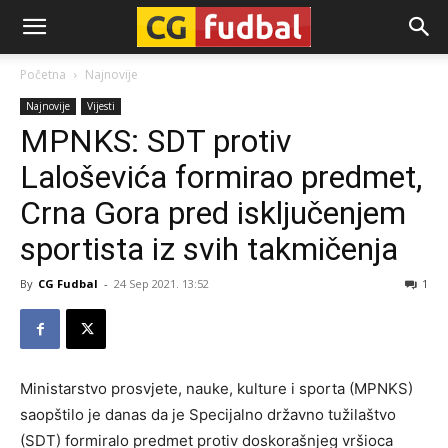
CG-
Početna
Najnovije
Najnovije
Vijesti
Fudbal
MPNKS: SDT protiv
Laloševića formirao predmet,
Crna Gora pred isključenjem
sportista iz svih takmičenja
By
CG Fudbal
-
24 Sep 2021. 13:52
1
Ministarstvo prosvjete, nauke, kulture i sporta (MPNKS)
saopštilo je danas da je Specijalno državno tužilaštvo
(SDT) formiralo predmet protiv doskorašnjeg vršioca