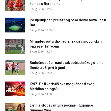
kampa u Beranama
8 Aug 2026. 13:15
Posljednji dan prelaznog roka donio nova lica u
Bar
8 Aug 2026. 13:09
Mirandes potvrdio rastanak sa crnogorskim
reprezentativcem
8 Aug 2026. 13:07
Budućnost želi nastavak pobjedničkog starta,
Dečić traži prvi trijumf
8 Aug 2026. 12:32
KVIZ: Da li koristiš sve mogućnosti svog
Meridian naloga?
8 Aug 2026. 11:50
Ljetnja slot avantura počinje – Expanse
Summer Wins