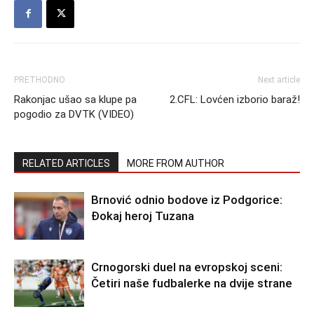
PRETHODNO
Next article
Rakonjac ušao sa klupe pa
2.CFL: Lovćen izborio baraž!
pogodio za DVTK (VIDEO)
RELATED ARTICLES
MORE FROM AUTHOR
Brnović odnio bodove iz Podgorice:
Đokaj heroj Tuzana
Crnogorski duel na evropskoj sceni:
Četiri naše fudbalerke na dvije strane