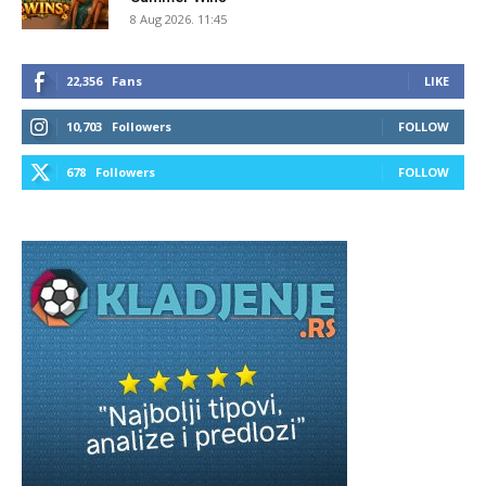
8 Aug 2026. 11:45
22,356
Fans
LIKE
10,703
Followers
FOLLOW
678
Followers
FOLLOW