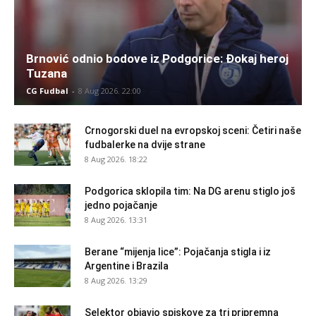
Brnović odnio bodove iz Podgorice: Đokaj heroj
Tuzana
CG Fudbal
-
8 Aug 2026. 22:00
Crnogorski duel na evropskoj sceni: Četiri naše
fudbalerke na dvije strane
8 Aug 2026. 18:22
Podgorica sklopila tim: Na DG arenu stiglo još
jedno pojačanje
8 Aug 2026. 13:31
Berane “mijenja lice”: Pojačanja stigla i iz
Argentine i Brazila
8 Aug 2026. 13:29
Selektor objavio spiskove za tri pripremna