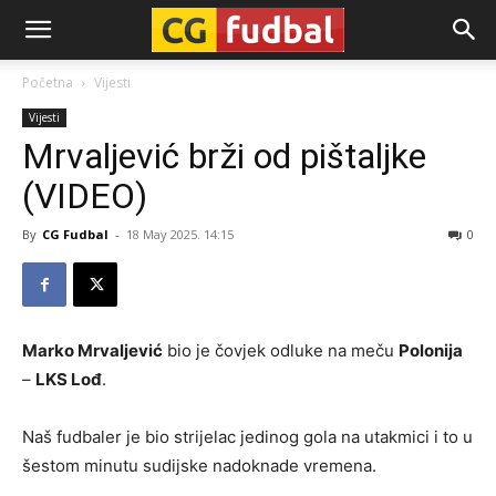
CG-
Početna
Vijesti
Vijesti
Fudbal
Mrvaljević brži od pištaljke
(VIDEO)
By
CG Fudbal
-
18 May 2025. 14:15
0
Marko Mrvaljević
bio je čovjek odluke na meču
Polonija
–
LKS Lođ
.
Naš fudbaler je bio strijelac jedinog gola na utakmici i to u
šestom minutu sudijske nadoknade vremena.