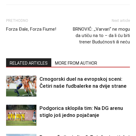
PRETHODNO
Next article
Forza Đale, Forza Fiume!
BRNOVIĆ: ,,Varvari“ ne mogu
da utiču na to – da li ću biti
trener Budućnosti ili neću
RELATED ARTICLES
MORE FROM AUTHOR
Crnogorski duel na evropskoj sceni:
Četiri naše fudbalerke na dvije strane
Podgorica sklopila tim: Na DG arenu
stiglo još jedno pojačanje