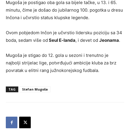
Mugoša je postigao oba gola sa bijele tačke, u 13. i 65.
minutu, čime je došao do jubilarnog 100. pogotka u dresu
Inčona i učvrstio status klupske legende.
Ovom pobjedom Inčon je učvrstio lidersku poziciju sa 34
boda, sedam više od
Seul E-landa
, i devet od
Jeonama
.
Mugoša je stigao do 12. gola u sezoni i trenutno je
najbolji strijelac lige, potvrđujući ambicije kluba za brz
povratak u elitni rang južnokorejskog fudbala.
TAG
Stefan Mugoša