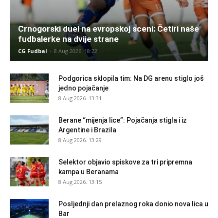
Crnogorski duel na evropskoj sceni: Četiri naše
fudbalerke na dvije strane
CG Fudbal
-
8 Aug 2026. 18:22
Podgorica sklopila tim: Na DG arenu stiglo još
jedno pojačanje
8 Aug 2026. 13:31
Berane “mijenja lice”: Pojačanja stigla i iz
Argentine i Brazila
8 Aug 2026. 13:29
Selektor objavio spiskove za tri pripremna
kampa u Beranama
8 Aug 2026. 13:15
Posljednji dan prelaznog roka donio nova lica u
Bar