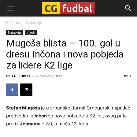
CG-
Početna
Najnovije
Najnovije
Vijesti
Fudbal
Mugoša blista – 100. gol u
dresu Inčona i nova pobjeda
za lidere K2 lige
By
CG Fudbal
-
26 May 2025. 09:20
0
Stefan Mugoša
je u vrhunskoj formi! Crnogorski napadač
predvodio je
Inčon
do nove pobjede u K2 ligi, ovog puta
protiv
Jeonama
– 2:0, u meču 13. kola.