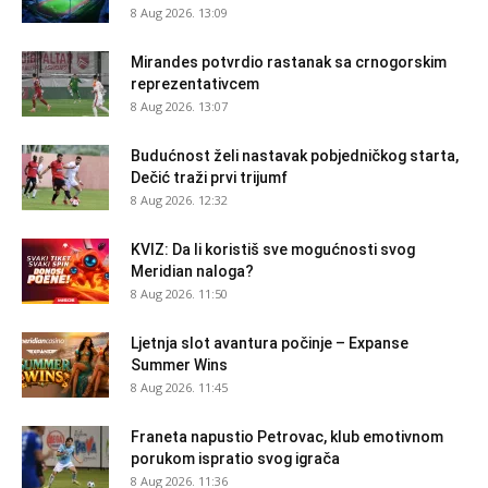
8 Aug 2026. 13:09
Mirandes potvrdio rastanak sa crnogorskim
reprezentativcem
8 Aug 2026. 13:07
Budućnost želi nastavak pobjedničkog starta,
Dečić traži prvi trijumf
8 Aug 2026. 12:32
KVIZ: Da li koristiš sve mogućnosti svog
Meridian naloga?
8 Aug 2026. 11:50
Ljetnja slot avantura počinje – Expanse
Summer Wins
8 Aug 2026. 11:45
Franeta napustio Petrovac, klub emotivnom
porukom ispratio svog igrača
8 Aug 2026. 11:36