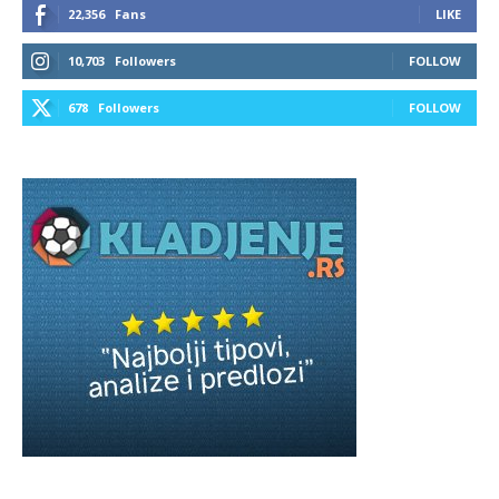
22,356
Fans
LIKE
10,703
Followers
FOLLOW
678
Followers
FOLLOW