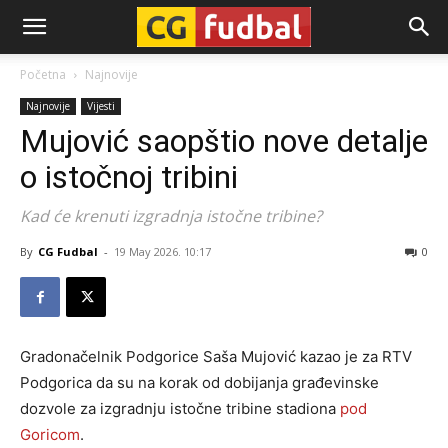
CG-
Početna
Najnovije
Najnovije
Vijesti
Fudbal
Mujović saopštio nove detalje
o istočnoj tribini
Kad će krenuti izgradnja istočne tribine?
By
CG Fudbal
-
19 May 2026. 10:17
0
Gradonačelnik Podgorice Saša Mujović kazao je za RTV
Podgorica da su na korak od dobijanja građevinske
dozvole za izgradnju istočne tribine stadiona
pod
Goricom
.