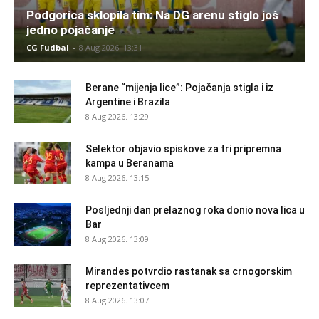
Podgorica sklopila tim: Na DG arenu stiglo još
jedno pojačanje
CG Fudbal
-
8 Aug 2026. 13:31
Berane “mijenja lice”: Pojačanja stigla i iz
Argentine i Brazila
8 Aug 2026. 13:29
Selektor objavio spiskove za tri pripremna
kampa u Beranama
8 Aug 2026. 13:15
Posljednji dan prelaznog roka donio nova lica u
Bar
8 Aug 2026. 13:09
Mirandes potvrdio rastanak sa crnogorskim
reprezentativcem
8 Aug 2026. 13:07