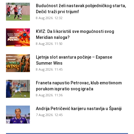
Budućnost želi nastavak pobjedničkog starta,
Dečić traži prvi trijumf
8 Aug 2026. 12:32
KVIZ: Da li koristiš sve mogućnosti svog
Meridian naloga?
8 Aug 2026. 11:50
Ljetnja slot avantura počinje – Expanse
Summer Wins
8 Aug 2026. 11:45
Franeta napustio Petrovac, klub emotivnom
porukom ispratio svog igrača
8 Aug 2026. 11:36
Andrija Petričević karijeru nastavlja u Španiji
7 Aug 2026. 12:45