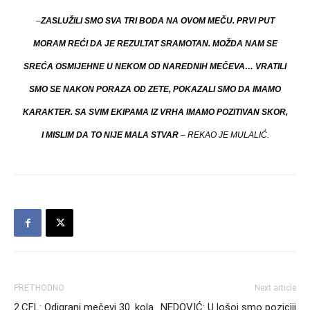
–
ZASLUŽILI SMO SVA TRI BODA NA OVOM MEČU. PRVI PUT
MORAM REĆI DA JE REZULTAT SRAMOTAN. MOŽDA NAM SE
SREĆA OSMIJEHNE U NEKOM OD NAREDNIH MEČEVA… VRATILI
SMO SE NAKON PORAZA OD ZETE, POKAZALI SMO DA IMAMO
KARAKTER. SA SVIM EKIPAMA IZ VRHA IMAMO POZITIVAN SKOR,
I MISLIM DA TO NIJE MALA STVAR
– REKAO JE MULALIĆ.
PRETHODNO
Next article
2.CFL: Odigrani mečevi 30. kola
NEDOVIĆ: U lošoj smo poziciji