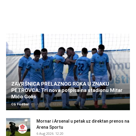
ZAVRŠNICA PRELAZNOG ROKA U ZNAKU
PETROVCA: Tri nova potpisa na stadionu Mitar
Mićo Goliš
CG Fudbal
-
6 Aug 2026. 12:26
Mornar i Arsenal u petak uz direktan prenos na
Arena Sportu
6 Aug 2026. 12:20