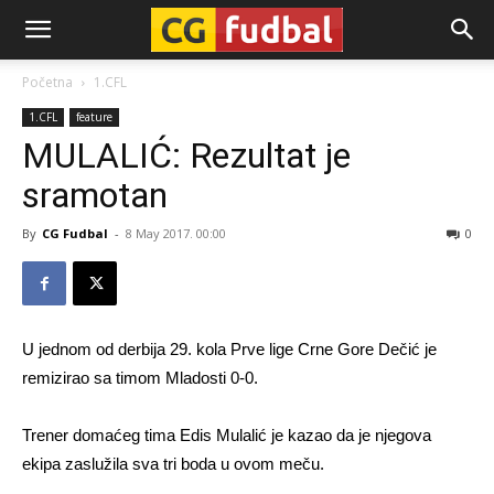
CG-
Početna
1.CFL
1.CFL
feature
Fudbal
MULALIĆ: Rezultat je
sramotan
By
CG Fudbal
-
8 May 2017. 00:00
0
U jednom od derbija 29. kola Prve lige Crne Gore Dečić je
remizirao sa timom Mladosti 0-0.
Trener domaćeg tima Edis Mulalić je kazao da je njegova
ekipa zaslužila sva tri boda u ovom meču.