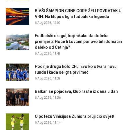
BIVŠI ŠAMPION CRNE GORE ŽELI POVRATAK U
VRH: Na klupu stigla fudbalska legenda
6 Aug 2026. 12:09
Fudbalski dragulj koji nikako da dočeka
premijeru: Hoće li Lovćen ponovo biti domaćin
daleko od Cetinja?
6 Aug 2026. 11:49
Počinje drugo kolo CFL: Evo ko otvara novu
rundu i kada se igra prvi meč
6 Aug 2026. 11:39
Balkan se pojačava, klub raste iz dana u dan
6 Aug 2026. 11:36
O potezu Vinisijusa Žuniora bruji cio svijet!
6 Aug 2026. 11:14