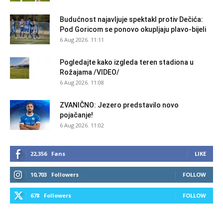
Budućnost najavljuje spektakl protiv Dečića:
Pod Goricom se ponovo okupljaju plavo-bijeli
6 Aug 2026. 11:11
Pogledajte kako izgleda teren stadiona u
Rožajama /VIDEO/
6 Aug 2026. 11:08
ZVANIČNO: Jezero predstavilo novo
pojačanje!
6 Aug 2026. 11:02
22,356
Fans
LIKE
10,703
Followers
FOLLOW
678
Followers
FOLLOW